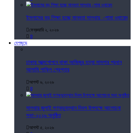
ইসলামের বড় শিক্ষা হচ্ছে মানবতা সালথায় -শামা ওবায়েদ
ফেব্রুয়ারি ২, ২০২৬
0
দেশজুড়ে
ঢাকায় আত্মগোপনে থাকা আজিজুর হত্যা মামলার প্রধান
আসামি শাকিল গ্রেপ্তার
আগস্ট ৬, ২০২৬
0
সালথায় জুলাই গণঅভ্যুত্থান দিবস উপলক্ষে আলোচনা
সভা-২০২৬ অনুষ্ঠিত
আগস্ট ৫, ২০২৬