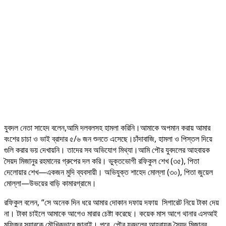
যুবদল নেতা সাহেদ বলেন,আমি দলবলসহ হামলা করিনি।আমাকে অপমান করায় আমার
বংশের চাচা ও ভাই ব্রাদার ৫/৬ জন শুনতে এসেছে।চাঁদাবাজি, হামলা ও পিস্তল দিয়ে
গুলি করার ভয় দেখায়নি। তাদের সব অভিযোগ মিথ্যা।আমি পৌর যুবদলের আহবায়ক
সৈয়দ মিজানুর রহমানের গ্রুপের দল করি। ভুক্তভোগী রফিকুল শেখ (৩৫), পিতা
দেলোয়ার শেখ—একজন মুদি ব্যবসায়ী। অভিযুক্ত শাহেদ মোল্লা (৩০), পিতা জুয়েল
মোল্লা—উভয়ের বাড়ি কামারগ্রামে।
রফিকুল বলেন, “সে অনেক দিন ধরে আমার দোকান দফায় দফায় সিগারেট নিয়ে টাকা দেয়
না। টাকা চাইলে আমাকে আগেও মারার চেষ্টা করেছে। কয়েক মাস আগে থানার এসআই
মফিজুর স্যারকে মৌখিকভাবে জানাই। পরে পৌর যুবদলের আহ্বায়ক সৈয়দ মিজানুর