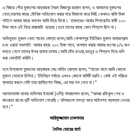
এ বিষয়ে পৌর যুবদলের আহ্বায়ক সৈয়দ মিজানুর রহমান বলেন, ও আমাদের যুবদলের
নেতা,দারগার কাছে মৌখিক অভিযোগ করার পরে মিমাংসা করে দিছি।কখনও বাকি টাকা
পাইলে আমার কাছে বলবেন আমি দিয়ে দিবো। তারপরেও আবার সিগারেটের বাকী ২০০
টাকা পাবে এই নিয়ে মারামারি হয়েছে।তবে তাদের কাছে কোন পিস্তল ছিল না।
অভিযুক্ত যুবদল নেতা শাহেদ মোল্যা বলেন,আমি গোপালপুর ইউনিয়ন যুবদল কামারগ্রাম
৪নং ওয়ার্ড সভাপতি আমার কাছে ২০০ টাকা পাবে, অপমান করায় আমার বংশের ৫/৬ জন
শুনতে গেলে তাদের উপর হামলা চালায়।আমি চাঁদা চাওয়া,ভাংচুর ও পিস্তল দিয়ে গুলি
করা কোনটাই করিনি।
তবে উপজেলা যুবদলের আহ্বায়ক মোঃ শাহিন মোল্লা বলেন, “শাহেদ নামে আমি কোনো
যুবদল নেতাকে চিনিনা। ইউনিয়ন পর্যায়ে এখনও কোনো কমিটি হয়নি। কেউ ওই পরিচয়
ব্যবহার করলে সেটা তার ব্যক্তিগত বিষয়, এর দায় দল নেবে না।”
আলফাডাঙ্গা থানার অফিসার ইনচার্জ (ওসি) শাহজালাল বলেন, “আমরা রফিকুল শেখ ও
কাওছার খানের দুটি অভিযোগ পেয়েছি। ঘটনাগুলো তদন্ত করে আইনগত ব্যবস্থা নেওয়া
হবে।”
আরিফুজ্জামান চাকলাদার
দৈনিক ভোরের বার্তা