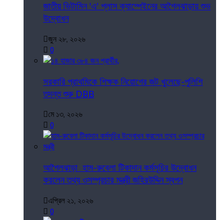
জাতীয় ভিটামিন 'এ' প্লাস ক্যাম্পেইনের আগৈলঝাড়ায় শুভ
উদ্বোধন
জুন ২৮, ২০২৬
0
সরকারি প্রাথমিকে শিক্ষক নিয়োগের জট খুলেছে-পুলিশি
তদন্ত শুরু DBB
মে ১৩, ২০২৬
0
আগৈলঝাড়া হাম-রুবেলা টিকাদান কর্মসূচির উদ্বোধন
করলেন তথ্য ওসম্প্রচার মন্ত্রী জহিরউদ্দিন স্বপন
এপ্রিল ২১, ২০২৬
0