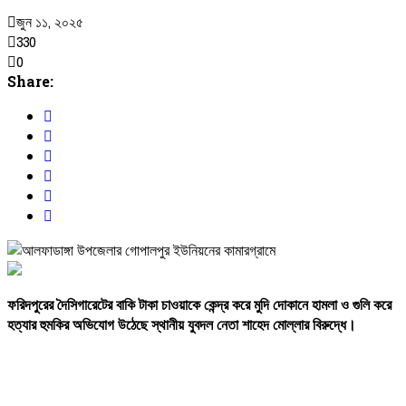
জুন ১১, ২০২৫
330
0
Share:
ফরিদপুরের
দৈ
সিগারেটের
বাকি
টাকা
চাওয়াকে
কেন্দ্র
করে
মুদি
দোকানে
হামলা
ও
গুলি
করে
হত্যার
হুমকির
অভিযোগ
উঠেছে
স্থানীয়
যুবদল
নেতা
শাহেদ
মোল্লার
বিরুদ্ধে।