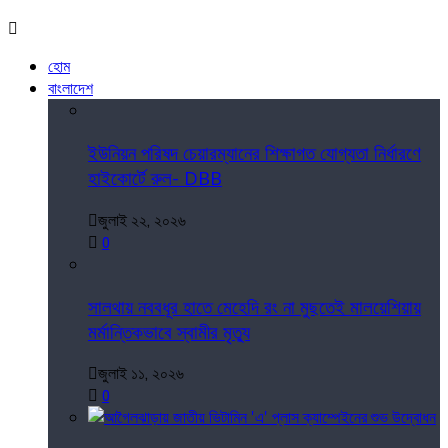
হোম
বাংলাদেশ
ইউনিয়ন পরিষদ চেয়ারম্যানের শিক্ষাগত যোগ্যতা নির্ধারণে
হাইকোর্টে রুল- DBB
জুলাই ২২, ২০২৬
0
সালথায় নববধূর হাতে মেহেদি রং না মুছতেই মালয়েশিয়ায়
মর্মান্তিকভাবে স্বামীর মৃত্যু
জুলাই ১১, ২০২৬
0