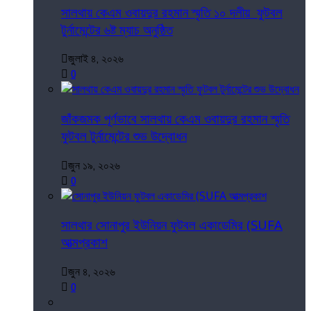
সালথায় কেএম ওবায়দুর রহমান স্মৃতি ১০ দলীয় ফুটবল
টুর্নামেন্টের ৬ষ্ট ম্যাচ অনুষ্ঠিত
জুলাই ৪, ২০২৬
0
জাঁকজমক পূর্ণভাবে সালথায় কেএম ওবায়দুর রহমান স্মৃতি
ফুটবল টুর্নামেন্টের শুভ উদ্বোধন
জুন ১৯, ২০২৬
0
সালথার সোনাপুর ইউনিয়ন ফুটবল একাডেমির (SUFA
আত্মপ্রকাশ
জুন ৪, ২০২৬
0