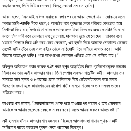
রহমান বলেন, তিনি মিটিয়ে দেবেন। কিন্তু কোনো সমাধান হয়নি।
আরও বলেন, “এসআই মফিজ স্যারকে বলার পর সে আরও ক্ষেপে যায়। দোকানে এসে
আবার হুমকি-ধামকি দিতে থাকে,৫ আগষ্টের পরে যুবদলের নেতা পরিচয়ে বেপরোয়া হয়ে
সিগারেট নিয়ে যায়,সিগারেট না থাকলে তাকে নগদ টাকা দিতে হয় এবং কোনটাই দিবো না
বললে চাঁদা দাবি করে দোকানে ভাঙচুর চালায়, মালামাল ছুড়ে ফেলে দেয়। তারপর বলে
‘তোকে পিস্তল দিয়ে গুলি করে মেরে ফেলবো’, এই হুমকি দিয়ে আমাকে দোকানের ভেতরে
রেখেই সাটার টেনে দেয় এবং বাইরে থেকে লাঠিসোটা দিয়ে সাটারে আঘাত করে। আমি
ভিতরে আতঙ্কে থাকি। পরে আশপাশের লোকজন এগিয়ে এলে সে পালিয়ে যায়।”
রফিকুল অভিযোগ করার কয়েক ঘণ্টা পরই দুপুর আড়াইটার দিকে প্রতিশোধমূলক হামলার
শিকার হন তার আত্মীয় কাওছার খান। তিনি পেশায় একজন গার্মেন্টস কর্মী। কাওছার তার
মামাতো ভাই মান্দার ও ৮ বছরের ছেলে আলিফকে নিয়ে মোটরসাইকেলে করে ঢাকার
উদ্দেশ্যে রওনা হলে কামারগ্রামের দারোগা বাড়ীর সামনে শাহেদ ও তার দলবল তাদের
গতিরোধ করে।
কাওছার খান জানান, “মোটরসাইকেল থেকে পড়ে যাওয়ার পর শাহেদ ও তার লোকজন
আমাকে ও আমার ছেলেকে বেধড়ক মারধর করে। এতে আমরা গুরুতর আহত হই।”
এই হামলার ঘটনায় কাওছার খান মঙ্গলবার বিকেলে আলফাডাঙ্গা থানায় পৃথক একটি
অভিযোগ দায়ের করেছেন যুবদল নেতা শাহেদের বিরুদ্ধে।