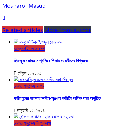
Mosharof Masud
Related articles
More from author
আন্তর্জাতিক
বাংলাদেশ
হিফজুল কোরআন প্রতিযোগিতায় তাকরীমের বিশ্বজয়
এপ্রিল ৫, ২০২৩
ঢাকা
দেশজুড়ে
ফরিদপুর
ফরিদপুরের সালথায় আইন-শৃঙ্খলা কমিটির মাসিক সভা অনুষ্ঠিত
জানুয়ারি ২৫, ২০২৪
ঢাকা
দেশজুড়ে
ফরিদপুর
ভাঙ্গা