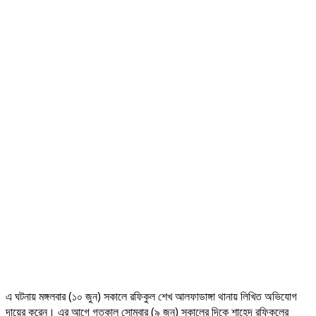
এ ঘটনায় মঙ্গলবার (১০ জুন) সকালে রফিকুল শেখ আলফাডাঙ্গা থানায় লিখিত অভিযোগ
দায়ের করেন। এর আগে গতকাল সোমবার (৯ জুন) সকালের দিকে শাহেদ রফিকুলের