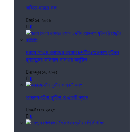
কবিতা-হায়রে ঈদ!
মার্চ ১৫, ২০২৬
0
মরহুম কেএম ওবায়দুর রহমান ৮দলীয় গোল্ডকাপ ফুটবল
টুনামেন্টের ফাইনাল সালথায় অনুষ্ঠিত
নভেম্বর ১৯, ২০২৫
0
অনবদ্য-ঘটনা দূর্ঘটনা ও একটি ক্যাপ
অক্টোবর ৩, ২০২৫
0