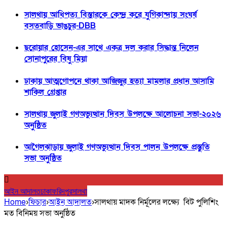
সালথায় আধিপত্য বিস্তারকে কেন্দ্র করে যুগিকান্দায় সংঘর্ষ
বসতবাড়ি ভাঙচুর-DBB
ছরোয়ার হোসেন-এর সাথে একত্র দল করার সিদ্ধান্ত নিলেন
সোনাপুরের বিষু মিয়া
ঢাকায় আত্মগোপনে থাকা আজিজুর হত্যা মামলার প্রধান আসামি
শাকিল গ্রেপ্তার
সালথায় জুলাই গণঅভ্যুত্থান দিবস উপলক্ষে আলোচনা সভা-২০২৬
অনুষ্ঠিত
আগৈলঝাড়ায় জুলাই গণঅভ্যুত্থান দিবস পালন উপলক্ষে প্রস্তুতি
সভা অনুষ্ঠিত
আইন আদালত
ঢাকা
ফরিদপুর
সালথা
Home
›
ফিচার
›
আইন আদালত
›
সালথায় মাদক নির্মূলের লক্ষ্যে বিট পুলিশিং
মত বিনিময় সভা অনুষ্ঠিত