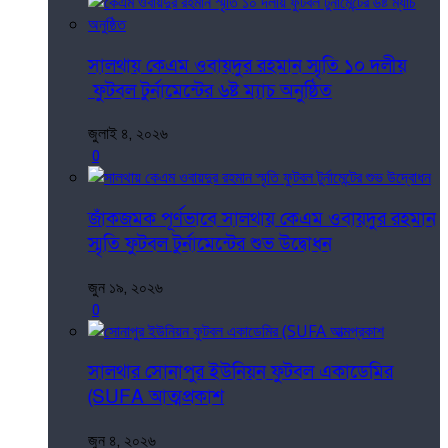
সালথায় কেএম ওবায়দুর রহমান স্মৃতি ১০ দলীয়
ফুটবল টুর্নামেন্টের ৬ষ্ট ম্যাচ অনুষ্ঠিত
জুলাই ৪, ২০২৬
0
জাঁকজমক পূর্ণভাবে সালথায় কেএম ওবায়দুর রহমান
স্মৃতি ফুটবল টুর্নামেন্টের শুভ উদ্বোধন
জুন ১৯, ২০২৬
0
সালথার সোনাপুর ইউনিয়ন ফুটবল একাডেমির
(SUFA আত্মপ্রকাশ
জুন ৪, ২০২৬