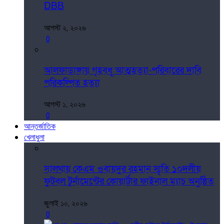
DBB
আগস্ট ২, ২০২৬
0
আলফাডাঙ্গায় গৃহবধূ আত্মহত্যা-পরিবারের দাবি
পরিকল্পিত হত্যা
আগস্ট ১, ২০২৬
0
আন্তর্জাতিক
খেলাধুলা
সালথায় কেএম ওবায়দুর রহমান স্মৃতি ১০দলীয়
ফুটবল টুর্নামেন্টের কোয়ার্টার ফাইনাল ম্যাচ অনুষ্ঠিত
জুলাই ১০, ২০২৬
0