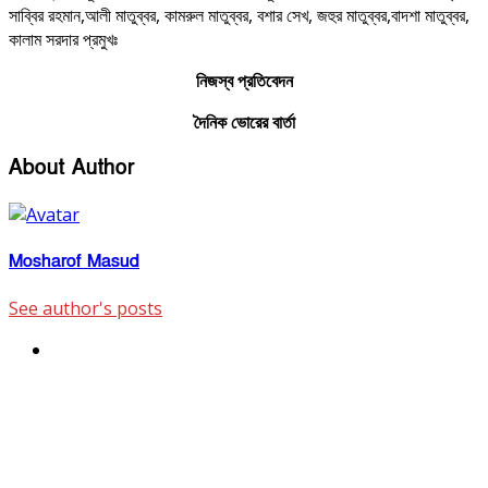
সাব্বির রহমান,আলী মাতুব্বর, কামরুল মাতুব্বর, বশার সেখ, জহুর মাতুব্বর,বাদশা মাতুব্বর,
কালাম সরদার প্রমুখঃ
নিজস্ব প্রতিবেদন
দৈনিক ভোরের বার্তা
About Author
Mosharof Masud
See author's posts