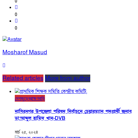
0
0
0
Mosharof Masud
Related articles
More from author
দেশজুড়ে
ব্রাহ্মণবাড়ি
নাসিরনগর উপজেলা পরিষদ নির্বাচনে চেয়ারম্যান পদপ্রার্থী জনাব
ডা:আব্দুল হামিদ খান-DVB
মার্চ ২৫, ২০২৪