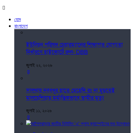
হোম
বাংলাদেশ
ইউনিয়ন পরিষদ চেয়ারম্যানের শিক্ষাগত যোগ্যতা
নির্ধারণে হাইকোর্টে রুল- DBB
জুলাই ২২, ২০২৬
0
সালথায় নববধূর হাতে মেহেদি রং না মুছতেই
মালয়েশিয়ায় মর্মান্তিকভাবে স্বামীর মৃত্যু
জুলাই ১১, ২০২৬
0