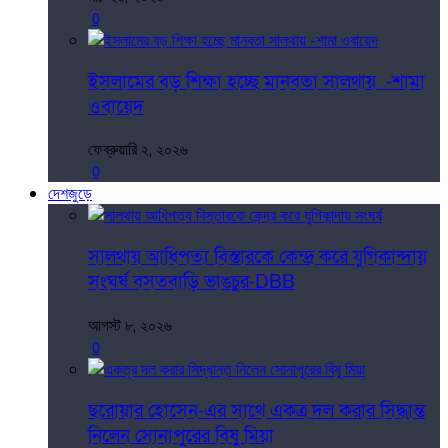
0
ইসলামের বড় শিক্ষা হচ্ছে মানবতা সালথায় -শামা
ওবায়েদ
ফেব্রুয়ারি ২, ২০২৬
0
দেশজুড়ে
সালথায় আধিপত্য বিস্তারকে কেন্দ্র করে যুগিকান্দায়
সংঘর্ষ বসতবাড়ি ভাঙচুর-DBB
আগস্ট ৮, ২০২৬
0
ছরোয়ার হোসেন-এর সাথে একত্র দল করার সিদ্ধান্ত
নিলেন সোনাপুরের বিষু মিয়া