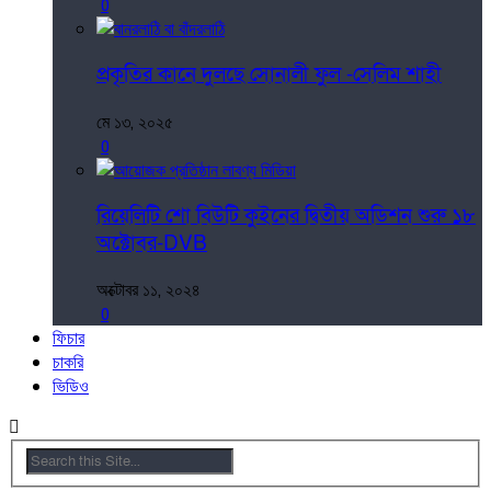
0
প্রকৃতির কানে দুলছে সোনালী ফুল -সেলিম শাহী
মে ১৩, ২০২৫
0
রিয়েলিটি শো বিউটি কুইনের দ্বিতীয় অডিশন শুরু ১৮
অক্টোবর-DVB
অক্টোবর ১১, ২০২৪
0
ফিচার
চাকরি
ভিডিও