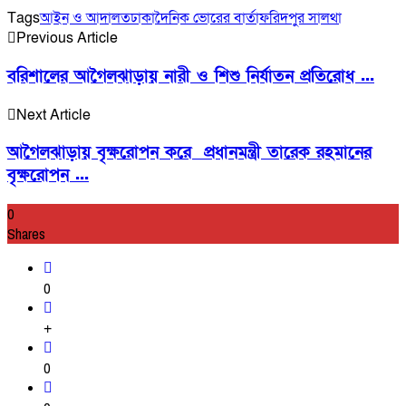
Tags
আইন ও আদালত
ঢাকা
দৈনিক ভোরের বার্তা
ফরিদপুর সালথা
Previous Article
বরিশালের আগৈলঝাড়ায় নারী ও শিশু নির্যাতন প্রতিরোধ ...
Next Article
আগৈলঝাড়ায় বৃক্ষরোপন করে প্রধানমন্ত্রী তারেক রহমানের
বৃক্ষরোপন ...
0
Shares
0
+
0