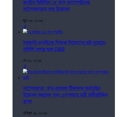
জাতীয় ভিটামিন 'এ' প্লাস ক্যাম্পেইনের
আগৈলঝাড়ায় শুভ উদ্বোধন
জুন ২৮, ২০২৬
0
সরকারি প্রাথমিকে শিক্ষক নিয়োগের জট খুলেছে-
পুলিশি তদন্ত শুরু DBB
মে ১৩, ২০২৬
0
আগৈলঝাড়া হাম-রুবেলা টিকাদান কর্মসূচির
উদ্বোধন করলেন তথ্য ওসম্প্রচার মন্ত্রী জহিরউদ্দিন
স্বপন
এপ্রিল ২১, ২০২৬