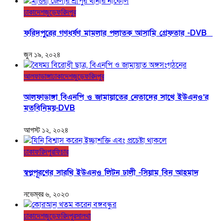
ঢাকা
দেশজুড়ে
ফরিদপুর
ফরিদপুরের গণধর্ষণ মামলার পলাতক আসামি গ্রেফতার -DVB
জুন ১৯, ২০২৪
আলফাডাঙ্গা
ঢাকা
দেশজুড়ে
ফরিদপুর
আলফাডাঙ্গা বিএনপি ও জামায়াতের নেতাদের সাথে ইউএনও’র
মতবিনিময়-DVB
আগস্ট ১২, ২০২৪
ঢাকা
ফরিদপুর
ফিচার
স্বপ্নপূরণের সারথি ইউএনও লিটন ঢালী -সিয়াম বিন আহমাদ
নভেম্বর ৬, ২০২৩
ঢাকা
দেশজুড়ে
ফরিদপুর
সালথা