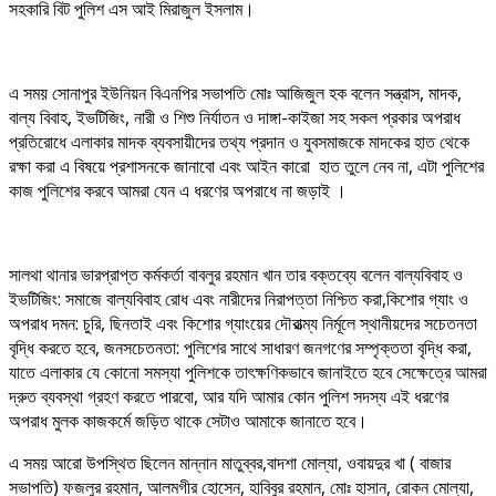
সহকারি বিট পুলিশ এস আই মিরাজুল ইসলাম।
এ সময় সোনাপুর ইউনিয়ন বিএনপির সভাপতি মোঃ আজিজুল হক বলেন সন্ত্রাস, মাদক,
বাল্য বিবাহ, ইভটিজিং, নারী ও শিশু নির্যাতন ও দাঙ্গা-কাইজা সহ সকল প্রকার অপরাধ
প্রতিরোধে এলাকার মাদক ব্যবসায়ীদের তথ্য প্রদান ও যুবসমাজকে মাদকের হাত থেকে
রক্ষা করা এ বিষয়ে প্রশাসনকে জানাবো এবং আইন কারো হাত তুলে নেব না, এটা পুলিশের
কাজ পুলিশের করবে আমরা যেন এ ধরণের অপরাধে না জড়াই ।
সালথা থানার ভারপ্রাপ্ত কর্মকর্তা বাবলুর রহমান খান তার বক্তব্যে বলেন বাল্যবিবাহ ও
ইভটিজিং: সমাজে বাল্যবিবাহ রোধ এবং নারীদের নিরাপত্তা নিশ্চিত করা,কিশোর গ্যাং ও
অপরাধ দমন: চুরি, ছিনতাই এবং কিশোর গ্যাংয়ের দৌরাত্ম্য নির্মূলে স্থানীয়দের সচেতনতা
বৃদ্ধি করতে হবে, জনসচেতনতা: পুলিশের সাথে সাধারণ জনগণের সম্পৃক্ততা বৃদ্ধি করা,
যাতে এলাকার যে কোনো সমস্যা পুলিশকে তাৎক্ষণিকভাবে জানাইতে হবে সেক্ষেত্রে আমরা
দ্রুত ব্যবস্থা গ্রহণ করতে পারবো, আর যদি আমার কোন পুলিশ সদস্য এই ধরণের
অপরাধ মুলক কাজকর্মে জড়িত থাকে সেটাও আমাকে জানাতে হবে।
এ সময় আরো উপস্থিত ছিলেন মান্নান মাতুব্বর,বাদশা মোল্যা, ওবায়দুর খা ( বাজার
সভাপতি) ফজলুর রহমান, আলমগীর হোসেন, হাবিবুর রহমান, মোঃ হাসান, রোকন মোল্যা,