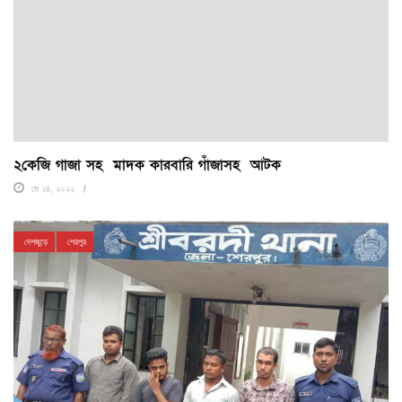
২কেজি গাজা সহ মাদক কারবারি গাঁজাসহ আটক
মে ২৪, ২০২২
দেশজুড়ে
শেরপুর