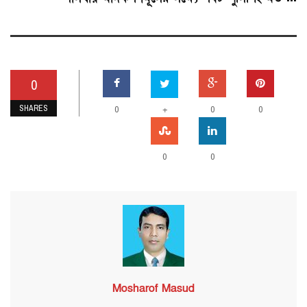
0
SHARES
0
+
0
0
0
0
Mosharof Masud