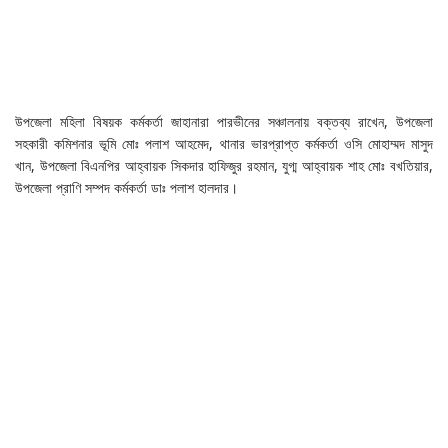
উপজেলা মহিলা বিষয়ক কর্মকর্তা জাহানারা পারভীনের সঞ্চালনায় বক্তব্য রাখেন, উপজেলা
সহকারী কমিশনার ভূমি মোঃ পলাশ আহমেদ, থানার ভারপ্রাপ্ত কর্মকর্তা ওসি মোহাম্মদ মাসুদ
খান, উপজেলা বিএনপির আহ্বায়ক সিকদার হাফিজুর রহমান, যুগ্ম আহ্বায়ক শাহ মোঃ বখতিয়ার,
উপজেলা প্রাণি সম্পদ কর্মকর্তা ডাঃ পলাশ হালদার।