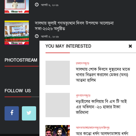
আগস্ট ৬, ২০২৬
সালথায় জুলাই গণঅভ্যুত্থান দিবস উপলক্ষে আলোচনা
সভা-২০২৬ অনুষ্ঠিত
আগস্ট ৫, ২০২৬
YOU MAY INTERESTED
PHOTOSTREAM
ঢাকা
দেশজুড়ে
সালথায় শোক দিবসে দুস্থ্যদের মাঝে
খাবার বিতরণ করলেন মেজর (অবঃ)
আতমা হালিম
FOLLOW US
খুলনা
দেশজুড়ে
নড়াইলের কালিয়ায় বি এস টি আই
এর অভিযান -২০ হাজার টাকা
জরিমানা
আলফাডাঙ্গা
ঢাকা
দেশজুড়ে
ফরিদপুর
আর কতো ধর্ষণ আলফাডাঙ্গায় ধর্ষণ