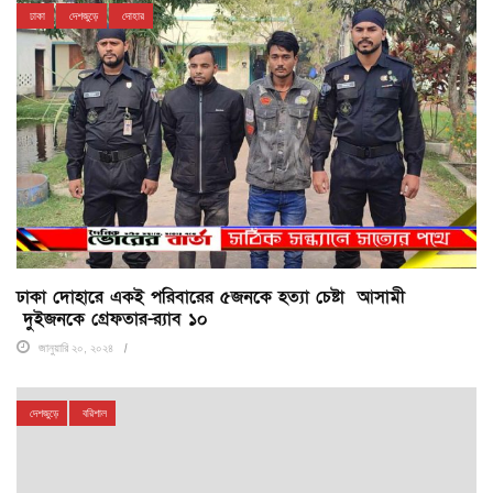
ঢাকা
দেশজুড়ে
দোহার
ঢাকা দোহারে একই পরিবারের ৫জনকে হত্যা চেষ্টা আসামী
দুইজনকে গ্রেফতার-র‌্যাব ১০
জানুয়ারি ২০, ২০২৪
দেশজুড়ে
বরিশাল