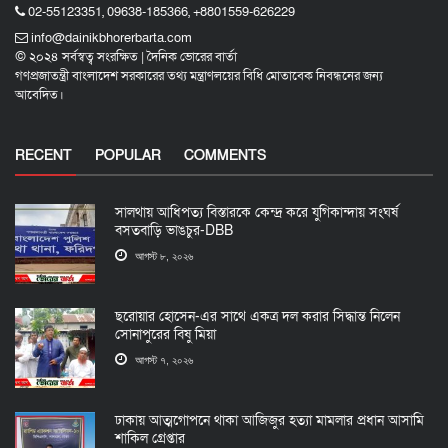
02-55123351, 09638-185366, +8801559-626229
info@dainikbhorerbarta.com
© ২০২৪ সর্বস্বত্ব সংরক্ষিত | দৈনিক ভোরের বার্তা
গণপ্রজাতন্ত্রী বাংলাদেশ সরকারের তথ্য মন্ত্রাণলয়ের বিধি মোতাবেক নিবন্ধনের জন্য
আবেদিত।
RECENT
POPULAR
COMMENTS
সালথায় আধিপত্য বিস্তারকে কেন্দ্র করে যুগিকান্দায় সংঘর্ষ
বসতবাড়ি ভাঙচুর-DBB
আগস্ট ৮, ২০২৬
ছরোয়ার হোসেন-এর সাথে একত্র দল করার সিদ্ধান্ত নিলেন
সোনাপুরের বিষু মিয়া
আগস্ট ৭, ২০২৬
ঢাকায় আত্মগোপনে থাকা আজিজুর হত্যা মামলার প্রধান আসামি
শাকিল গ্রেপ্তার