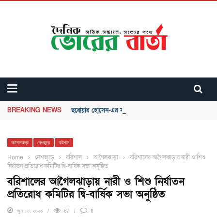
BREAKING NEWS
ছরোয়ার হোসেন-এর সাথে একত্র দল করার সিদ্ধান্ত নিলেন সোনা
আগৈলঝাড়া
দেশজুড়ে
বরিশাল
Home
›
দেশজুড়ে
›
বরিশাল
›
আগৈলঝাড়া
›
বরিশালের আগৈলঝাড়ায় নারী ও শিশু
নির্যাতন প্রতিরোধ কমিটির দ্বি-বার্ষিক সভা অনুষ্ঠিত
বরিশালের আগৈলঝাড়ায় নারী ও শিশু নির্যাতন
প্রতিরোধ কমিটির দ্বি-বার্ষিক সভা অনুষ্ঠিত
জুন ১৩, ২০২৬
67
0