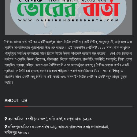
দৈনিক ভোরের বার্তা ডট কম একটি জনপ্রিয় বাংলা নিউজ পোর্টাল। এটি নির্ভীক, অনুসন্ধানী, তথ্যবহুল এবং
স্বাধীন সাংবাদিকতার প্রতিশ্রুতি দিয়ে শুরু হয়েছে। এই অনলাইন পোর্টালটি ২০২০ সাল থেকে আধুনিক
প্রযুক্তির সর্বাধিক ব্যবহারের সাথে রিয়েল টাইম নিউজ আপডেট সরবরাহ শুরু করেছে । দেশ এবং বিদেশের
সর্বশেষ ও ব্রেকিং নিউজ, বিনোদন, জীবনধারা, বিশেষ প্রতিবেদন, রাজনীতি, অর্থনীতি, সংস্কৃতি, শিক্ষা, তথ্য
প্রযুক্তি, স্বাস্থ্য, ক্রীড়া, কলাম এবং বৈশিষ্ট্যগুলি এতে অন্তর্ভুক্ত রয়েছে। দৈনিক ভোরের বার্তার একটি
প্রতিভা দল তৈরি করা হয়েছে দেশের একদল শক্তিমান তরুণ সাংবাদিকদের নিয়ে। আমরা বিশ্বজুড়ে
বাঙালির সাথে একটি সেতু নির্মাণের চেষ্টা করছি এবং অনলাইন নিউজ পোর্টালে একটি নতুন মাত্রা যুক্ত
করছি।
ABOUT US
হেড অফিস: বনশ্রী (৬ম তলা), বাড়ি-৯/ই, রামপুরা, ঢাকা-১২১৯।
ফরিদপুর অফিসঃ রাফেলস ইন মোড়, আর.কে প্লাজা(৩য় তলা), গোয়ালচামট,
ফরিদপুর-৭৮০০।