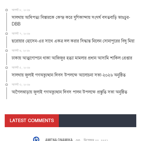
আগস্ট ৮, ২০২৬
সালথায় আধিপত্য বিস্তারকে কেন্দ্র করে যুগিকান্দায় সংঘর্ষ বসতবাড়ি ভাঙচুর-
DBB
আগস্ট ৭, ২০২৬
ছরোয়ার হোসেন-এর সাথে একত্র দল করার সিদ্ধান্ত নিলেন সোনাপুরের বিষু মিয়া
আগস্ট ৬, ২০২৬
ঢাকায় আত্মগোপনে থাকা আজিজুর হত্যা মামলার প্রধান আসামি শাকিল গ্রেপ্তার
আগস্ট ৫, ২০২৬
সালথায় জুলাই গণঅভ্যুত্থান দিবস উপলক্ষে আলোচনা সভা-২০২৬ অনুষ্ঠিত
আগস্ট ৩, ২০২৬
আগৈলঝাড়ায় জুলাই গণঅভ্যুত্থান দিবস পালন উপলক্ষে প্রস্তুতি সভা অনুষ্ঠিত
LATEST COMMENTS
AMENA ONAMIKA
on
ডিসেম্বর ২২, ২০২১