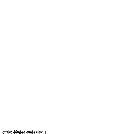
লেখক:-মিজানুর
রহমান
মুকুল।