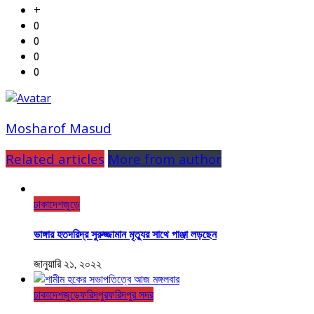
+
0
0
0
0
Mosharof Masud
Related articles
More from author
ঢাকা
দেশজুড়ে
ভাঙ্গার হতদরিদ্র সুরুজ্জামান মৃত্যুর সাথে পাঞ্জা লড়ছেন
জানুয়ারি ২১, ২০২২
ঢাকা
দেশজুড়ে
ফরিদপুর
ফরিদপুর সদর