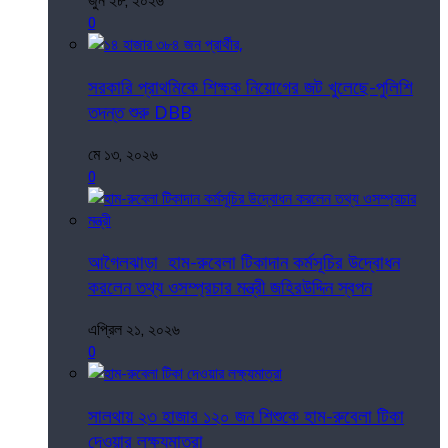
জুন ২৮, ২০২৬
0
সরকারি প্রাথমিকে শিক্ষক নিয়োগের জট খুলেছে-পুলিশি
তদন্ত শুরু DBB
মে ১৩, ২০২৬
0
আগৈলঝাড়া হাম-রুবেলা টিকাদান কর্মসূচির উদ্বোধন
করলেন তথ্য ওসম্প্রচার মন্ত্রী জহিরউদ্দিন স্বপন
এপ্রিল ২১, ২০২৬
0
সালথায় ২৩ হাজার ১২০ জন শিশুকে হাম-রুবেলা টিকা
দেওয়ার লক্ষ্যমাত্রা