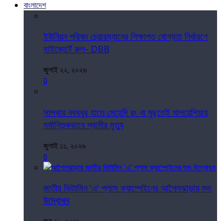
বাংলাদেশ
ইউনিয়ন পরিষদ চেয়ারম্যানের শিক্ষাগত যোগ্যতা নির্ধারণে
হাইকোর্টে রুল- DBB
জুলাই ২২, ২০২৬
0
সালথায় নববধূর হাতে মেহেদি রং না মুছতেই মালয়েশিয়ায়
মর্মান্তিকভাবে স্বামীর মৃত্যু
জুলাই ১১, ২০২৬
0
জাতীয় ভিটামিন 'এ' প্লাস ক্যাম্পেইনের আগৈলঝাড়ায় শুভ
উদ্বোধন