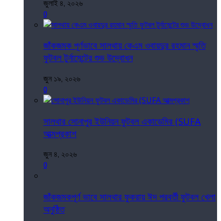
জুলাই ৪, ২০২৬
0
জাঁকজমক পূর্ণভাবে সালথায় কেএম ওবায়দুর রহমান স্মৃতি
ফুটবল টুর্নামেন্টের শুভ উদ্বোধন
জুন ১৯, ২০২৬
0
সালথার সোনাপুর ইউনিয়ন ফুটবল একাডেমির (SUFA
আত্মপ্রকাশ
জুন ৪, ২০২৬
0
জাঁকজমকপূর্ণ ভাবে সালথার ফুকরায় ঈদ পরবর্তী ফুটবল খেলা
অনুষ্ঠিত