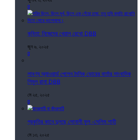
0
কবিতা: নিজেদের খেয়াল রেখো DBB
জুন ৬, ২০২৫
0
লাবণ্য অ্যাওয়ার্ড পেলেন দৈনিক ভোরের বার্তার সাংবাদিক
শিমুল রানা DBB
মে ২৫, ২০২৫
0
প্রকৃতির কানে দুলছে সোনালী ফুল -সেলিম শাহী
মে ১৩, ২০২৫