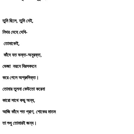
তুমি
ছিলে,
তুমি
নেই,
নিথর
দেহে
দেখি-
তোমাকেই,
কাঁদে
যত
ভক্ত-
অনুরক্ত,
ভেজা
নয়নে
বিরসবদনে
করে
গেলে
অশ্রুসিক্ত।
তোমার
তুলনা
কেউতো
করেনা
কারো
সাথে
কভু
অন্য,
আজি
কাঁদে
শত
প্রাণ,
শোকের
মাতম
তা
শুধু
তোমারই
জন্য।