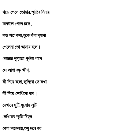
গড়ে
গেলে
তোমার,
স্মৃতির
মিনার
অকালে
গেলে
চলে ,
কত
শত
কথা,
বুকে
বাঁধা
ব্যাথা
গেলেনা
তো
আমায়
বলে।
তোমার
শূন্যতা
পূর্ণতা
পাবে
সে
আশা
বড়
ক্ষীণ,
কী
দিয়ে
বলো,
ভুলিবো
সে
কথা
কী
দিয়ে
শোধিবো
ঋণ।
যেখানে
ছুটি,
ধুলোয়
লুটি
দেখি
তব
স্মৃতি
চিহ্ন
বেলা
অবেলায়,
শুধু
মনে
হয়