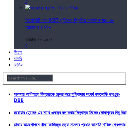
0
রিয়েলিটি শো বিউটি কুইনের দ্বিতীয় অডিশন শুরু ১৮
অক্টোবর-DVB
অক্টোবর ১১, ২০২৪
0
ফিচার
চাকরি
ভিডিও
সালথায় আধিপত্য বিস্তারকে কেন্দ্র করে যুগিকান্দায় সংঘর্ষ বসতবাড়ি ভাঙচুর-
DBB
ছরোয়ার হোসেন-এর সাথে একত্র দল করার সিদ্ধান্ত নিলেন সোনাপুরের বিষু মিয়া
ঢাকায় আত্মগোপনে থাকা আজিজুর হত্যা মামলার প্রধান আসামি শাকিল গ্রেপ্তার