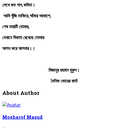
লেখে
কত
গান,
কবিতা।
আমি
খুঁজি
তাকিয়ে,
আঁধার
আকাশে,
শেষ
তারাটি
তোমার,
যেখানে
বিধাতা
রেখেছে
তোমায়
আপন
করে
আপনার।।
মিজানুর
রহমান
মুকুল।
দৈনিক ভোরের বার্তা
About Author
Mosharof Masud