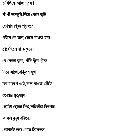
চারিদিকে
আজ
শূন্য।
খাঁ
খাঁ
মরুভূমি,
দিয়ে
গেলে
তুমি
তোমার
প্রিয়
প্রাঙ্গনে,
ধরিবে
কে
তাল,
ভেঙ্গে
যাওয়া
হাল
বেঁধেছিলে
যা
বন্ধনে।
যে
বেদনা
বুকে,
বাঁচি
ধুঁকে
ধুঁকে
নিয়ে
সাথে,
রক্তিম
সুখ,
ক্ষণে
ক্ষণে
ওঠে,
চলে
যাওয়া
ঠোঁটে
তোমার
মৃত্যুমুখ।
ছোটো
ছোটো
শিশু,
কচিকাঁচা
কিশোর
আবাল
বৃদ্ধ
বনিতা,
তোমারই
তরে
শোক
নিবেদনে