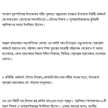
গতকাল বৃহস্পতিবার উপজেলার শহীদ সুকান্ত আব্দুল্লাহ হলরুমে উপজেলা নির্বাহী কর্মকর্তা
মো.সাখাওয়াত হোসেনের সভাপতিত্বে ১২দিনের শিক্ষক ও সুপারভাইজারদের বুনিয়াদী
প্রশিক্ষণের সভায় উপস্থিত ছিলেন।
প্রকল্প বাস্তবায়ন সহযোগিতায় ভোসড এর আউট আব চিলড্রেন এডুকেশনের গ্রোগ্রাম
কর্মকর্তা মহাদেব দাস, বরিশাল জেলা শিক্ষা ব্যুরোর সহকারী পরিচালক মো.জানে-ই আলম
হাওলাদার, জেলা ম্যানেজার নিজাম উদ্দিন সিকদার, সিনিয়র গ্রোগ্রাম ম্যানেজার দেলোয়ার
হোসেন।
ও মনিটরিং কর্মকর্তা গৌতম বিশ্বাস,কোঅর্ডিনেটর ঢাকা মহীমা শংকর দত্ত, উপজেলা
প্রগ্রাম ম্যানেজার মো: শাহালম তালুকদার।
এস এফ বিউটি হক,বিপ্লব রায়,মানিক দাস,চয়ন দত্ত প্রমুখ। প্রশিক্ষণে উপজেলার ৬০টি
স্কুল শিক্ষক ও সুপারভাইজাররা উপস্থিত ছিলেন। এসময় বক্তারা বলেন, মাননীয়