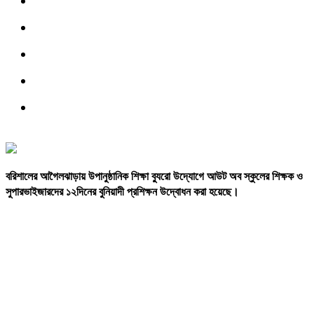
বরিশালের
আগৈলঝাড়ায়
উপানুষ্ঠানিক
শিক্ষা
ব্যুরো
উদ্যোগে
আউট
অব
স্কুলের
শিক্ষক
ও
সুপারভাইজারদের
১২দিনের
বুনিয়াদী
প্রশিক্ষন
উদ্বোধন
করা
হয়েছে।