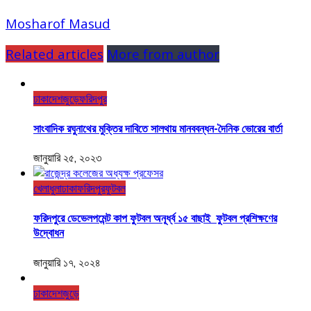
Mosharof Masud
Related articles
More from author
ঢাকা
দেশজুড়ে
ফরিদপুর
সাংবাদিক রঘুনাথের মুক্তির দাবিতে সালথায় মানববন্ধন-দৈনিক ভোরের বার্তা
জানুয়ারি ২৫, ২০২৩
খেলাধুলা
ঢাকা
ফরিদপুর
ফুটবল
ফরিদপুরে ডেভেলপমেন্ট কাপ ফুটবল অনূর্ধ্ব ১৫ বাছাই ফুটবল প্রশিক্ষণের
উদ্বোধন
জানুয়ারি ১৭, ২০২৪
ঢাকা
দেশজুড়ে