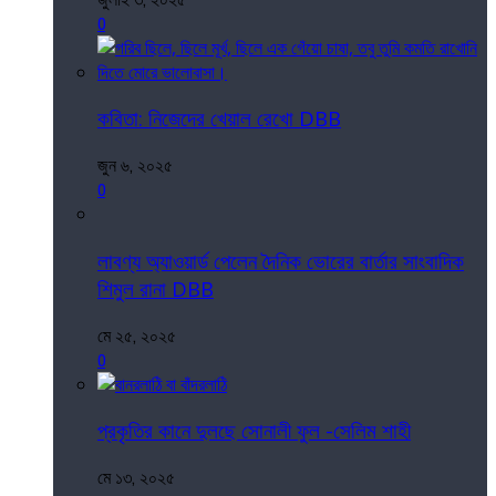
0
কবিতা: নিজেদের খেয়াল রেখো DBB
জুন ৬, ২০২৫
0
লাবণ্য অ্যাওয়ার্ড পেলেন দৈনিক ভোরের বার্তার সাংবাদিক
শিমুল রানা DBB
মে ২৫, ২০২৫
0
প্রকৃতির কানে দুলছে সোনালী ফুল -সেলিম শাহী
মে ১৩, ২০২৫