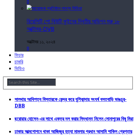
0
রিয়েলিটি শো বিউটি কুইনের দ্বিতীয় অডিশন শুরু ১৮
অক্টোবর-DVB
অক্টোবর ১১, ২০২৪
0
ফিচার
চাকরি
ভিডিও
সালথায় আধিপত্য বিস্তারকে কেন্দ্র করে যুগিকান্দায় সংঘর্ষ বসতবাড়ি ভাঙচুর-
DBB
ছরোয়ার হোসেন-এর সাথে একত্র দল করার সিদ্ধান্ত নিলেন সোনাপুরের বিষু মিয়া
ঢাকায় আত্মগোপনে থাকা আজিজুর হত্যা মামলার প্রধান আসামি শাকিল গ্রেপ্তার