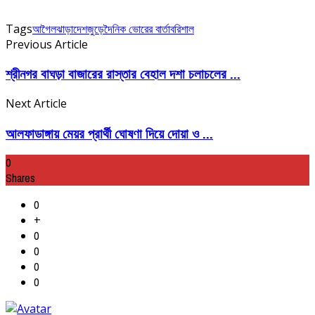
Tags
আগৈলঝাড়া
দেশজুড়ে
দৈনিক ভোরের বার্তা
বরিশাল
Previous Article
শ্রীনগর বাঘড়া বাজারের রাস্তার বেহাল দশা চলাচলের ...
Next Article
আলফাডাঙ্গায় মেয়র প্রার্থী ঘোষণা দিয়ে দোয়া ও ...
0
Shares
0
+
0
0
0
0