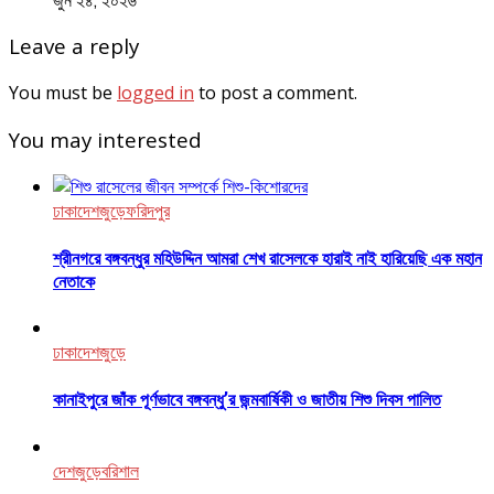
Leave a reply
You must be
logged in
to post a comment.
You may interested
ঢাকা
দেশজুড়ে
ফরিদপুর
শ্রীনগরে বঙ্গবন্ধুর মহিউদ্দিন আমরা শেখ রাসেলকে হারাই নাই হারিয়েছি এক মহান
নেতাকে
ঢাকা
দেশজুড়ে
কানাইপুরে জাঁক পূর্ণভাবে বঙ্গবন্ধু’র জন্মবার্ষিকী ও জাতীয় শিশু দিবস পালিত
দেশজুড়ে
বরিশাল