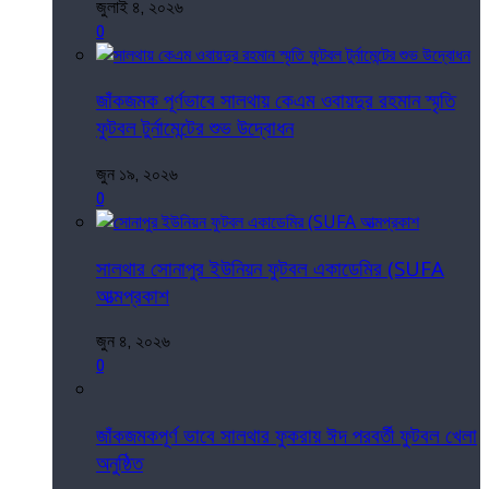
জুলাই ৪, ২০২৬
0
জাঁকজমক পূর্ণভাবে সালথায় কেএম ওবায়দুর রহমান স্মৃতি
ফুটবল টুর্নামেন্টের শুভ উদ্বোধন
জুন ১৯, ২০২৬
0
সালথার সোনাপুর ইউনিয়ন ফুটবল একাডেমির (SUFA
আত্মপ্রকাশ
জুন ৪, ২০২৬
0
জাঁকজমকপূর্ণ ভাবে সালথার ফুকরায় ঈদ পরবর্তী ফুটবল খেলা
অনুষ্ঠিত