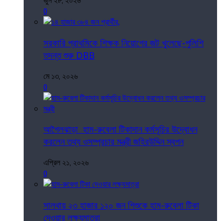
জুন ২৮, ২০২৬
0
সরকারি প্রাথমিকে শিক্ষক নিয়োগের জট খুলেছে-পুলিশি
তদন্ত শুরু DBB
মে ১৩, ২০২৬
0
আগৈলঝাড়া হাম-রুবেলা টিকাদান কর্মসূচির উদ্বোধন
করলেন তথ্য ওসম্প্রচার মন্ত্রী জহিরউদ্দিন স্বপন
এপ্রিল ২১, ২০২৬
0
সালথায় ২৩ হাজার ১২০ জন শিশুকে হাম-রুবেলা টিকা
দেওয়ার লক্ষ্যমাত্রা