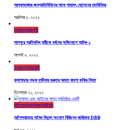
আলফাডাঙ্গায় জনপ্রতিনিধিদের সাথে শাহাদৎ হোসেনের মতবিনিময়
অক্টোবর ৮, ২০২২
দেশজুড়ে
রাজশাহী
লালপুরে প্রতিবন্ধি নারীকে ধর্ষনের অভিযোগে আটক-১
আগস্ট ৮, ২০২২
দেশজুড়ে
পটুয়াখালী
কলাপাড়ায় সড়ক দূর্ঘটনায় গুরুতর আহত বাদশা ফকির নিহত
ডিসেম্বর ২১, ২০২২
আগৈলঝাড়া
দেশজুড়ে
বরিশাল
আগৈলঝাড়ায় অবৈধ বিদ্যুৎ সংযোগ বিচ্ছিন্ন-জরিমানা DBB
জুন ২৪, ২০২৬