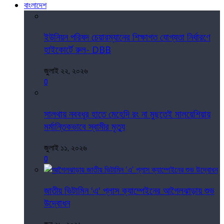
বাংলাদেশ
ইউনিয়ন পরিষদ চেয়ারম্যানের শিক্ষাগত যোগ্যতা নির্ধারণে
হাইকোর্টে রুল- DBB
জুলাই ২২, ২০২৬
0
সালথায় নববধূর হাতে মেহেদি রং না মুছতেই মালয়েশিয়ায়
মর্মান্তিকভাবে স্বামীর মৃত্যু
জুলাই ১১, ২০২৬
0
জাতীয় ভিটামিন 'এ' প্লাস ক্যাম্পেইনের আগৈলঝাড়ায় শুভ
উদ্বোধন