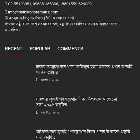
02-55123351, 09638-185366, +8801559-626229
info@dainikbhorerbarta.com
© ২০২৪ সর্বস্বত্ব সংরক্ষিত | দৈনিক ভোরের বার্তা
গণপ্রজাতন্ত্রী বাংলাদেশ সরকারের তথ্য মন্ত্রাণলয়ের বিধি মোতাবেক নিবন্ধনের জন্য
আবেদিত।
RECENT
POPULAR
COMMENTS
ঢাকায় আত্মগোপনে থাকা আজিজুর হত্যা মামলার প্রধান আসামি
শাকিল গ্রেপ্তার
আগস্ট ৬, ২০২৬
সালথায় জুলাই গণঅভ্যুত্থান দিবস উপলক্ষে আলোচনা
সভা-২০২৬ অনুষ্ঠিত
আগস্ট ৫, ২০২৬
আগৈলঝাড়ায় জুলাই গণঅভ্যুত্থান দিবস পালন উপলক্ষে প্রস্তুতি
সভা অনুষ্ঠিত