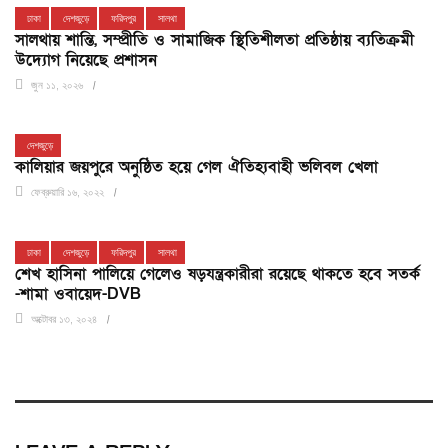
ঢাকা
দেশজুড়ে
ফরিদপুর
সালথা
সালথায় শান্তি, সম্প্রীতি ও সামাজিক স্থিতিশীলতা প্রতিষ্ঠায় ব্যতিক্রমী
উদ্যোগ নিয়েছে প্রশাসন
জুন ১১, ২০২৬
দেশজুড়ে
কালিয়ার জয়পুরে অনুষ্ঠিত হয়ে গেল ঐতিহ্যবাহী ভলিবল খেলা
ফেব্রুয়ারি ১৬, ২০২২
ঢাকা
দেশজুড়ে
ফরিদপুর
সালথা
শেখ হাসিনা পালিয়ে গেলেও ষড়যন্ত্রকারীরা রয়েছে থাকতে হবে সতর্ক
-শামা ওবায়েদ-DVB
অক্টোবর ১৩, ২০২৪