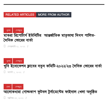
RELATED ARTICLES
MORE FROM AUTHOR
খুলনা
দেশজুড়ে
মাগুরা রিপোর্টার্স ইউনিটির আন্তর্জাতিক মাতৃভাষা দিবস পালিত-
দৈনিক ভোরের বার্তা
ফেব্রুয়ারি ২১, ২০২২
খুলনা
দেশজুড়ে
খুবি ইনোভেশন ক্লাবের নতুন কমিটি-২০২২/২৩ দৈনিক ভোরের বার্তা
আগস্ট ১, ২০২২
ঢাকা
দেশজুড়ে
আলোকধারা গোল্ডকাপ ফুটবল টুর্নামেন্টের ফাইনাল খেলা অনুষ্ঠিত
অক্টোবর ২৩, ২০২২