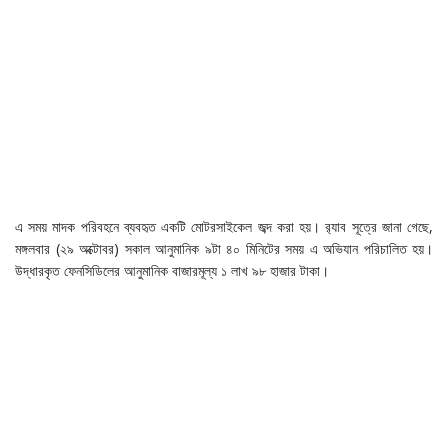
এ সময় মাদক পরিবহনে ব্যবহৃত একটি মোটরসাইকেল জব্দ করা হয়। র‌্যাব সূত্রে জানা গেছে,
মঙ্গলবার (২৯ অক্টোবর) সকাল আনুমানিক ৯টা ৪০ মিনিটের সময় এ অভিযান পরিচালিত হয়।
উদ্ধারকৃত ফেনসিডিলের আনুমানিক বাজারমূল্য ১ লাখ ৯৮ হাজার টাকা।