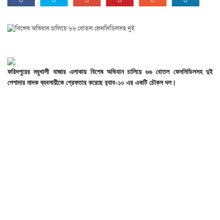
ফরিদপুরের
মধুখালী
বাজার
এলাকায়
বিশেষ
অভিযান
চালিয়ে
৬৬
বোতল
ফেনসিডিলসহ
দুই
পেশাদার
মাদক
ব্যবসায়ীকে
গ্রেফতার
করেছে
র‌্যাব-
১০
এর
একটি
চৌকস
দল।