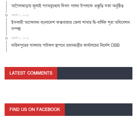
আগৈলঝাড়ায় জুলাই গণঅভ্যুত্থান দিবস পালন উপলক্ষে প্রস্তুতি সভা অনুষ্ঠিত
আগস্ট ২, ২০২৬
ইসলামী আন্দোলন বাংলাদেশ কক্সবাজার জেলা শাখার দ্বি-বার্ষিক শূরা অধিবেশন
সম্পন্ন
আগস্ট ২, ২০২৬
ফরিদপুরের সালথায় পাটকল স্থাপনে প্রধানমন্ত্রীর কার্যালয়ের নির্দেশ DBB
LATEST COMMENTS
FIND US ON FACEBOOK