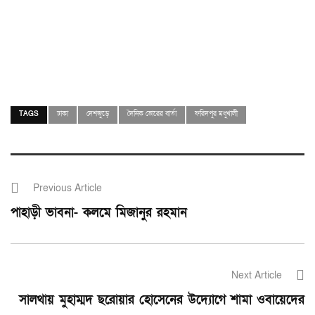
TAGS
ঢাকা
দেশজুড়ে
দৈনিক ভোরের বার্তা
ফরিদপুর মধুখালী
Previous Article
পাহাড়ী ভাবনা- কলমে মিজানুর রহমান
Next Article
সালথায় মুহাম্মদ ছরোয়ার হোসেনের উদ্যোগে শামা ওবায়েদের