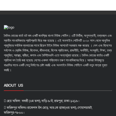
দৈনিক ভোরের বার্তা ডট কম একটি জনপ্রিয় বাংলা নিউজ পোর্টাল। এটি নির্ভীক, অনুসন্ধানী, তথ্যবহুল এবং
স্বাধীন সাংবাদিকতার প্রতিশ্রুতি দিয়ে শুরু হয়েছে। এই অনলাইন পোর্টালটি ২০২০ সাল থেকে আধুনিক
প্রযুক্তির সর্বাধিক ব্যবহারের সাথে রিয়েল টাইম নিউজ আপডেট সরবরাহ শুরু করেছে । দেশ এবং বিদেশের
সর্বশেষ ও ব্রেকিং নিউজ, বিনোদন, জীবনধারা, বিশেষ প্রতিবেদন, রাজনীতি, অর্থনীতি, সংস্কৃতি, শিক্ষা, তথ্য
প্রযুক্তি, স্বাস্থ্য, ক্রীড়া, কলাম এবং বৈশিষ্ট্যগুলি এতে অন্তর্ভুক্ত রয়েছে। দৈনিক ভোরের বার্তার একটি
প্রতিভা দল তৈরি করা হয়েছে দেশের একদল শক্তিমান তরুণ সাংবাদিকদের নিয়ে। আমরা বিশ্বজুড়ে
বাঙালির সাথে একটি সেতু নির্মাণের চেষ্টা করছি এবং অনলাইন নিউজ পোর্টালে একটি নতুন মাত্রা যুক্ত
করছি।
ABOUT US
হেড অফিস: বনশ্রী (৬ম তলা), বাড়ি-৯/ই, রামপুরা, ঢাকা-১২১৯।
ফরিদপুর অফিসঃ রাফেলস ইন মোড়, আর.কে প্লাজা(৩য় তলা), গোয়ালচামট,
ফরিদপুর-৭৮০০।