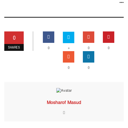
...
0
SHARES
0
+
0
0
0
0
Mosharof Masud