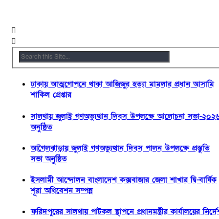
ঢাকায় আত্মগোপনে থাকা আজিজুর হত্যা মামলার প্রধান আসামি
শাকিল গ্রেপ্তার
সালথায় জুলাই গণঅভ্যুত্থান দিবস উপলক্ষে আলোচনা সভা-২০২
অনুষ্ঠিত
আগৈলঝাড়ায় জুলাই গণঅভ্যুত্থান দিবস পালন উপলক্ষে প্রস্তুতি
সভা অনুষ্ঠিত
ইসলামী আন্দোলন বাংলাদেশ কক্সবাজার জেলা শাখার দ্বি-বার্ষিক
শূরা অধিবেশন সম্পন্ন
ফরিদপুরের সালথায় পাটকল স্থাপনে প্রধানমন্ত্রীর কার্যালয়ের নির্দে