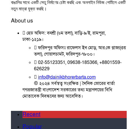
বাঙালির সাথে একটি সেতু নির্মাণের চেষ্টা করছি এবং অনলাইন নিউজ পোর্টালে একটি
নতুন মাত্রা যুক্ত করছি।
About us
হেড অফিস: বনশ্রী (৬ম তলা), বাড়ি-৯/ই, রামপুরা,
ঢাকা-১২১৯।
ফরিদপুর অফিসঃ রাফেলস ইন মোড়, আর.কে প্লাজা(৩য়
তলা), গোয়ালচামট, ফরিদপুর-৭৮০০।
02-55123351, 09638-185366, +8801559-
626229
info@dainikbhorerbarta.com
© ২০২৪ সর্বস্বত্ব সংরক্ষিত | দৈনিক ভোরের বার্তা
গণপ্রজাতন্ত্রী বাংলাদেশ সরকারের তথ্য মন্ত্রাণলয়ের বিধি
মোতাবেক নিবন্ধনের জন্য আবেদিত।
Recent
Popular