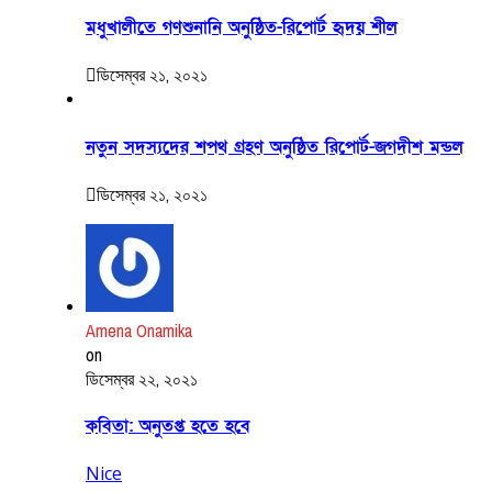
মধুখালীতে গণশুনানি অনুষ্ঠিত-রিপোর্ট হৃদয় শীল
ডিসেম্বর ২১, ২০২১
নতুন সদস্যদের শপথ গ্রহণ অনুষ্ঠিত রিপোর্ট-জগদীশ মন্ডল
ডিসেম্বর ২১, ২০২১
Amena Onamika
on
ডিসেম্বর ২২, ২০২১
কবিতা: অনুতপ্ত হতে হবে
Nice