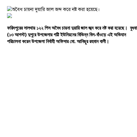
ফরিদপুরের
সালথায়
১২২
পিস
অবৈধ
চায়না
দুয়ারি
জাল
জব্দ
করে
নষ্ট
করা
হয়েছে।
বুধব
(
১৩
আগস্ট)
দুপুরে
উপজেলার
গট্টি
ইউনিয়নের
বিভিন্ন
বিল-
বাঁওড়ে
এই
অভিযান
পরিচালনা
করেন
উপজেলা
নির্বাহী
অফিসার
মো.
আনিছুর
রহমান
বালী।