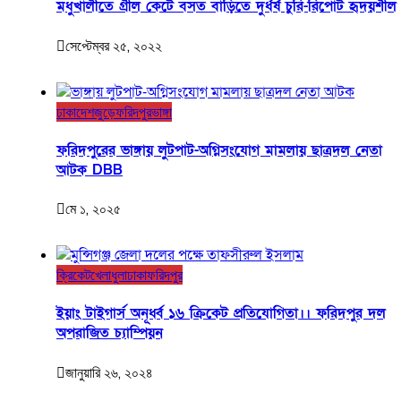
মধুখালীতে গ্রীল কেটে বসত বাড়িতে দুর্ধর্ষ চুরি-রিপোর্ট হৃদয়শীল
সেপ্টেম্বর ২৫, ২০২২
ঢাকা
দেশজুড়ে
ফরিদপুর
ভাঙ্গা
ফরিদপুরের ভাঙ্গায় লুটপাট-অগ্নিসংযোগ মামলায় ছাত্রদল নেতা
আটক DBB
মে ১, ২০২৫
ক্রিকেট
খেলাধুলা
ঢাকা
ফরিদপুর
ইয়াং টাইগার্স অনূর্ধ্ব ১৬ ক্রিকেট প্রতিযোগিতা।। ফরিদপুর দল
অপরাজিত চ্যাম্পিয়ন
জানুয়ারি ২৬, ২০২৪