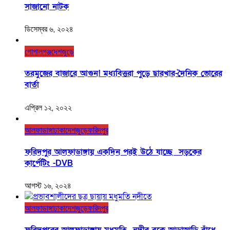
সাজানো নাটক
ডিসেম্বর ৬, ২০২৪
গোপালগঞ্জ
দেশজুড়ে
তরমুজের বাজারে আগুন! মধ্যবিত্তরা পুড়ে ছারখার-দৈনিক ভোরের
বার্তা
এপ্রিল ১২, ২০২২
আলফাডাঙ্গা
ঢাকা
দেশজুড়ে
ফরিদপুর
ফরিদপুর আলফাডাঙ্গায় একদিন পরই উঠে যাচ্ছে সড়কের
কার্পেটিং -DVB
আগস্ট ১৬, ২০২৪
আলফাডাঙ্গা
ঢাকা
দেশজুড়ে
ফরিদপুর