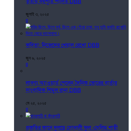
তৃতীয় বর্ষপূর্তি পালিত DBB
জুলাই ৩, ২০২৫
0
কবিতা: নিজেদের খেয়াল রেখো DBB
জুন ৬, ২০২৫
0
লাবণ্য অ্যাওয়ার্ড পেলেন দৈনিক ভোরের বার্তার
সাংবাদিক শিমুল রানা DBB
মে ২৫, ২০২৫
0
প্রকৃতির কানে দুলছে সোনালী ফুল -সেলিম শাহী