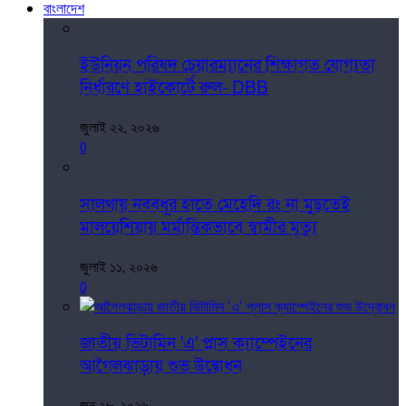
বাংলাদেশ
ইউনিয়ন পরিষদ চেয়ারম্যানের শিক্ষাগত যোগ্যতা
নির্ধারণে হাইকোর্টে রুল- DBB
জুলাই ২২, ২০২৬
0
সালথায় নববধূর হাতে মেহেদি রং না মুছতেই
মালয়েশিয়ায় মর্মান্তিকভাবে স্বামীর মৃত্যু
জুলাই ১১, ২০২৬
0
জাতীয় ভিটামিন 'এ' প্লাস ক্যাম্পেইনের
আগৈলঝাড়ায় শুভ উদ্বোধন
জুন ২৮, ২০২৬