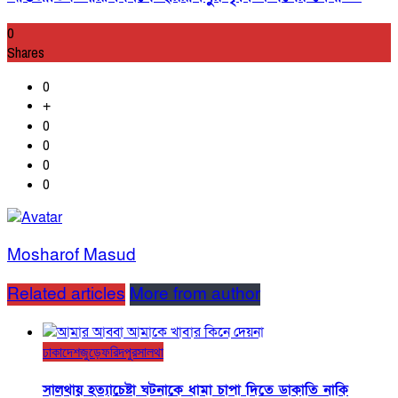
0
Shares
0
+
0
0
0
0
Mosharof Masud
Related articles
More from author
ঢাকা
দেশজুড়ে
ফরিদপুর
সালথা
সালথায় হত্যাচেষ্টা ঘটনাকে ধামা চাপা দিতে ডাকাতি নাকি