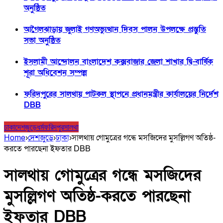
অনুষ্ঠিত
আগৈলঝাড়ায় জুলাই গণঅভ্যুত্থান দিবস পালন উপলক্ষে প্রস্তুতি
সভা অনুষ্ঠিত
ইসলামী আন্দোলন বাংলাদেশ কক্সবাজার জেলা শাখার দ্বি-বার্ষিক
শূরা অধিবেশন সম্পন্ন
ফরিদপুরের সালথায় পাটকল স্থাপনে প্রধানমন্ত্রীর কার্যালয়ের নির্দেশ
DBB
ঢাকা
দেশজুড়ে
ধর্ম
ফরিদপুর
সালথা
Home
›
দেশজুড়ে
›
ঢাকা
›
সালথায় গোমুত্রের গন্ধে মসজিদের মুসল্লিগণ অতিষ্ঠ-
করতে পারছেনা ইফতার DBB
সালথায় গোমুত্রের গন্ধে মসজিদের
মুসল্লিগণ অতিষ্ঠ-করতে পারছেনা
ইফতার DBB