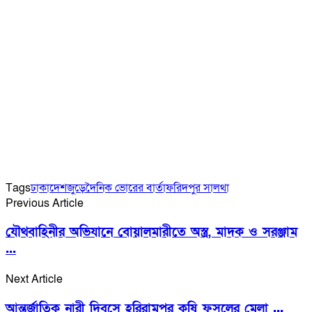
Tags
ঢাকা
দেশজুড়ে
দৈনিক ভোরের বার্তা
ফরিদপুর সালথা
Previous Article
যৌথবাহিনীর অভিযানে বোয়ালমারীতে অস্ত্র, মাদক ও সরঞ্জাম
...
Next Article
আন্তর্জাতিক নারী দিবসে হরিরামপুর কৃষি ফসলের মেলা ...