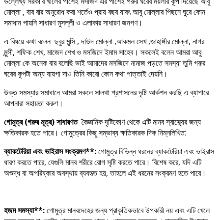
উল্লেখ্য সরকারি খালের পাশেই মসজিদ এর পাশেই গরুর ঘরের ময়লার কূপ দিয়েছে আবু
মোল্লা , বার বার অনুরোধ করা শর্তেও প্রায় বছর যাবৎ আবু মোল্লার পিছনে ঘু্রে কোন
সমাধান পায়নি সাধারণ মুসল্লী ও এলাকার সাধারণ জনগণ।
এ বিষয়ে কথা বলেন ছবুর মুন্সি , দাউদ মোল্লা ,আকমল সেখ ,জাহাঙ্গীর মোল্লা, নাগর
মুন্সী, শফিক শেখ, মাজেদ শেখ ও মসজিদে ইমাম সাহেব। সকলেই বলেন আমরা আবু
মোল্লা কে অনেক বার বলেছি ভাই আমাদের মসজিদে নামাজ পড়তে সমস্যা তুমি গরুর
ঘরের কূপটা অন্য যায়গা দাও তিনি কারো কোন কথা পাত্তাই দেয়নি।
উক্ত সমস্যার সমাধানে আমরা সকলে সালথা প্রশাসনের দৃষ্টি আর্কশন করছি এ ব্যাপারে
আপনারা সহায়তা করুণ।
গোমুত্র (
গরুর
মূত্র)
সাধারণত
বৈজ্ঞানিক দৃষ্টিকোণ থেকে এটি মানব স্বাস্থ্যের জন্য
ক্ষতিকারক হতে পারে। গোমুত্রের কিছু সম্ভাব্য ক্ষতিকারক দিক নিম্নলিখিত:
ব্যাকটেরিয়া
এবং
ভাইরাস
সংক্রমণ**:
গোমুত্র বিভিন্ন ধরনের ব্যাকটেরিয়া এবং ভাইরাস
ধারণ করতে পারে, যেগুলি মানব শরীরে রোগ সৃষ্টি করতে পারে। বিশেষ করে, যদি এটি
অশুদ্ধ বা অপরিষ্কার অবস্থায় ব্যবহৃত হয়, তাহলে এই ধরনের সংক্রমণ হতে পারে।
হজম
সমস্যা**:
গোমুত্র মানবদেহের জন্য প্রাকৃতিকভাবে উপকারী নয় এবং এটি খেলে