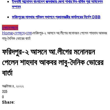
ইসলামী আন্দোলন বাংলাদেশ কক্সবাজার জেলা শাখার দ্বি-বার্ষিক শূরা অধিবেশন
সম্পন্ন
ফরিদপুরের সালথায় পাটকল স্থাপনে প্রধানমন্ত্রীর কার্যালয়ের নির্দেশ DBB
ঢাকা
দেশজুড়ে
Home
›
দেশজুড়ে
›
ঢাকা
›
ফরিদপুর-২ আসনে আ.লীগের মনোনয়ন পেলেন শাহদাব আকবর
লাবু-দৈনিক ভোরের বার্তা
ফরিদপুর-২ আসনে আ.লীগের মনোনয়ন
পেলেন শাহদাব আকবর লাবু-দৈনিক ভোরের
বার্তা
অক্টোবর ৪, ২০২২
315
0
Share: