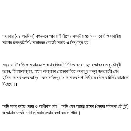
মঙ্গলবার (০৪ অক্টোবর) গণভবনে আওয়ামী লীগের সংসদীয় মনোনয়ন বোর্ড ও স্থানীয়
সরকার জনপ্রতিনিধি মনোনয়ন বোর্ডের সভায় এ সিদ্ধান্ত হয়।
সন্ধ্যায় ৭টার দিকে মনোনয়ন পাওয়ার বিষয়টি নিশ্চিত করে শাহদাব আকবর লাবু চৌধুরী
বলেন, ‘ইনশাআল্লাহ, মহান আল্লাহর মেহেরবানীতে বঙ্গবন্ধুর কন্যা জননেত্রী শেখ
হাসিনা আমার ওপর আস্থা রেখে ফরিদপুর-২ আসনের উপ-নির্বাচনে নৌকার টিকিট আমাকে
দিয়েছেন।
আমি সবার কাছে দোয়া ও আর্শীবাদ চাই। আমি যেন আমার মায়ের (সৈয়দা সাজেদা চৌধুরী)
ও আমার নেত্রী শেখ হাসিনার সম্মান রক্ষা করতে পারি’।