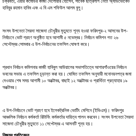
চক্রবর্তী, এয়ার কমোডর কাজী দেলোয়ার হোসেন, সাবেক ছাত্রলীগ নেতা অ্যাডভোকেট
হাবিবুর রহমান হাবিব এবং এ বি এম শফিউল আলম বুলু।
সংসদ উপনেতা সৈয়দা সাজেদা চৌধুরীর মৃত্যুতে শূন্য হওয়া ফরিদপুর-২ আসনের উপ-
নির্বাচনে ভোট গ্রহণ অনুষ্ঠিত হবে আগামী ৫ নভেম্বর। নির্বাচন কমিশন গত ২৬
সেপ্টেম্বর সোমবার এ উপ-নির্বাচনের তফসিল ঘোষণা করে।
প্রধান নির্বাচন কমিশনার কাজী হাবিবুল আউয়ালের সভাপতিত্বে আগারগাঁওয়ের নির্বাচন
ভবনের সভায় এ তফসিল চূড়ান্ত করা হয়। ঘোষিত তফসিল অনুযায়ী মনোনয়নপত্র জমা
দেওয়ার শেষ সময় আগামী ১০ অক্টোবর, বাছাই ১২ অক্টোবর ও প্রার্থিতা প্রত্যাহার ১৯
অক্টোবর।
এ উপ-নির্বাচনে ভোট গ্রহণ হবে ইলেকট্রনিক ভোটিং মেশিনে (ইভিএম)। ফরিদপুর
আঞ্চলিক নির্বাচন কর্মকর্তা রিটার্নিং কর্মকর্তার দায়িত্ব পালন করবেন। সংসদ উপনেতা সৈয়দা
সাজেদা চৌধুরীর মৃত্যুতে ১১ সেপ্টেম্বর এ আসনটি শূন্য হয়।
নিজম্ব
প্রতিবেদন