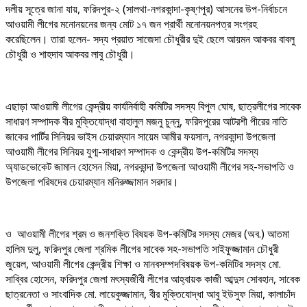
দলীয় সূত্রে জানা যায়, ফরিদপুর-২ (সালথা-নগরকান্দা-কৃষ্ণপুর) আসনের উপ-নির্বাচনে
আওয়ামী লীগের মনোনয়নের জন্য মোট ১৭ জন প্রার্থী মনোনয়নপত্র সংগ্রহ
করেছিলেন। তারা হলেন- সদ্য প্রয়াত সাজেদা চৌধুরীর দুই ছেলে আয়মন আকবর বাবলু
চৌধুরী ও শাহদাব আকবর লাবু চৌধুরী।
এছাড়া আওয়ামী লীগের কেন্দ্রীয় কার্যনির্বাহী কমিটির সদস্য বিপুল ঘোষ, ছাত্রলীগের সাবেক
সাধারণ সম্পাদক বীর মুক্তিযোদ্ধা বাহালুল মজনু চুন্নু, ফরিদপুরের আটরশী পীরের নাতি
জাকের পার্টির সিনিয়র ভাইস চেয়ারম্যান সায়েম আমীর ফয়সাল, নগরকান্দা উপজেলা
আওয়ামী লীগের সিনিয়র যুগ্ম-সাধারণ সম্পাদক ও কেন্দ্রীয় উপ-কমিটির সদস্য
অ্যাডভোকেট জামাল হোসেন মিয়া, নগরকান্দা উপজেলা আওয়ামী লীগের সহ-সভাপতি ও
উপজেলা পরিষদের চেয়ারম্যান মনিরুজ্জামান সরদার।
ও আওয়ামী লীগের শ্রম ও জনশক্তি বিষয়ক উপ-কমিটির সদস্য মেজর (অব.) আতমা
হালিম দুলু, ফরিদপুর জেলা শ্রমিক লীগের সাবেক সহ-সভাপতি সাইফুজ্জামান চৌধুরী
জুয়েল, আওয়ামী লীগের কেন্দ্রীয় শিক্ষা ও মানবসম্পদবিষয়ক উপ-কমিটির সদস্য মো.
সাব্বির হোসেন, ফরিদপুর জেলা মৎস্যজীবী লীগের আহ্বায়ক কাজী আব্দুস সোবহান, সাবেক
ছাত্রনেতা ও সাংবাদিক মো. লায়েকুজ্জামান, বীর মুক্তিযোদ্ধা আবু ইউসুফ মিয়া, কালাচাঁদ