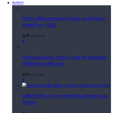
বাংলাদেশ
ইউনিয়ন পরিষদ চেয়ারম্যানের শিক্ষাগত যোগ্যতা নির্ধারণে
হাইকোর্টে রুল- DBB
জুলাই ২২, ২০২৬
0
সালথায় নববধূর হাতে মেহেদি রং না মুছতেই মালয়েশিয়ায়
মর্মান্তিকভাবে স্বামীর মৃত্যু
জুলাই ১১, ২০২৬
0
জাতীয় ভিটামিন 'এ' প্লাস ক্যাম্পেইনের আগৈলঝাড়ায় শুভ
উদ্বোধন