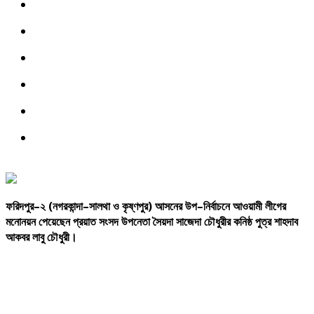
ফরিদপুর
–
২
(
নগরকান্দা
–
সালথা
ও
কৃষ্ণপুর
)
আসনের
উপ
–
নির্বাচনে
আওয়ামী
লীগের
মনোনয়ন
পেয়েছেন
প্রয়াত
সংসদ
উপনেতা
সৈয়দা
সাজেদা
চৌধুরীর
কনিষ্ঠ
পুত্র
শাহদাব
আকবর
লাবু
চৌধুরী।