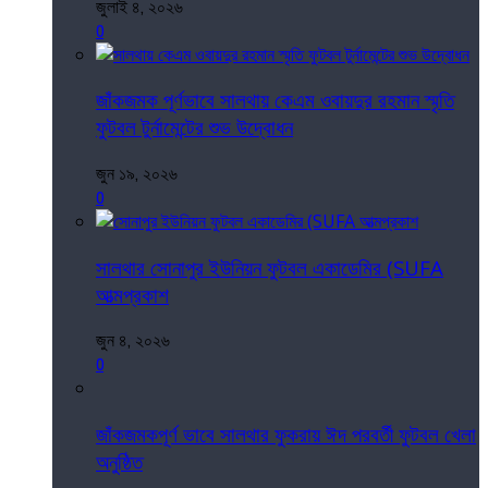
জুলাই ৪, ২০২৬
0
জাঁকজমক পূর্ণভাবে সালথায় কেএম ওবায়দুর রহমান স্মৃতি
ফুটবল টুর্নামেন্টের শুভ উদ্বোধন
জুন ১৯, ২০২৬
0
সালথার সোনাপুর ইউনিয়ন ফুটবল একাডেমির (SUFA
আত্মপ্রকাশ
জুন ৪, ২০২৬
0
জাঁকজমকপূর্ণ ভাবে সালথার ফুকরায় ঈদ পরবর্তী ফুটবল খেলা
অনুষ্ঠিত