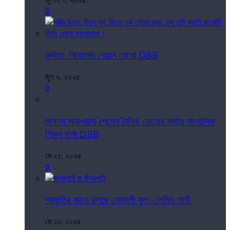
0
কবিতা: নিজেদের খেয়াল রেখো DBB
জুন ৬, ২০২৫
0
লাবণ্য অ্যাওয়ার্ড পেলেন দৈনিক ভোরের বার্তার সাংবাদিক
শিমুল রানা DBB
মে ২৫, ২০২৫
0
প্রকৃতির কানে দুলছে সোনালী ফুল -সেলিম শাহী
মে ১৩, ২০২৫