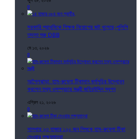
জুন ২৮, ২০২৬
0
সরকারি প্রাথমিকে শিক্ষক নিয়োগের জট খুলেছে-পুলিশি
তদন্ত শুরু DBB
মে ১৩, ২০২৬
0
আগৈলঝাড়া হাম-রুবেলা টিকাদান কর্মসূচির উদ্বোধন
করলেন তথ্য ওসম্প্রচার মন্ত্রী জহিরউদ্দিন স্বপন
এপ্রিল ২১, ২০২৬
0
সালথায় ২৩ হাজার ১২০ জন শিশুকে হাম-রুবেলা টিকা
দেওয়ার লক্ষ্যমাত্রা