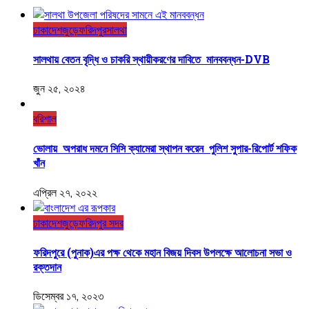
ঢাকা
দেশজুড়ে
ফরিদপুর
সালথা
সালথায় বেতন বৃদ্ধি ও চাকরি স্থায়ীকরণের দাবিতে মানববন্ধন-DVB
জুন ২৫, ২০২৪
বরিশাল
ভোলায় অপরাধ দমনে সিসি ক্যামেরা স্থাপন করেন পুলিশ সুপার-রিপোর্ট শফিক
খাঁন
এপ্রিল ২৭, ২০২২
ঢাকা
দেশজুড়ে
ফরিদপুর সদর
ফরিদপুরে (পুনাক)এর পক্ষ থেকে মহান বিজয় দিবস উপলক্ষে আলোচনা সভা ও
রক্তদান
ডিসেম্বর ১৭, ২০২৩