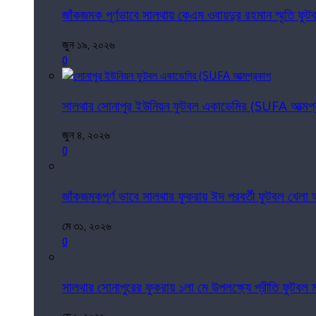
জাঁকজমক পূর্ণভাবে সালথায় কেএম ওবায়দুর রহমান স্মৃতি ফুটবল 
জুন ১৯, ২০২৬
0
সালথার সোনাপুর ইউনিয়ন ফুটবল একাডেমির (SUFA আত্মপ
জুন ৪, ২০২৬
0
জাঁকজমকপূর্ণ ভাবে সালথার ফুকরায় ঈদ পরবর্তী ফুটবল খেলা অন
মে ৩১, ২০২৬
0
সালথার সোনাপুরের ফুকরায় ১লা মে উপলক্ষ্যে প্রীতি ফুটবল ম্