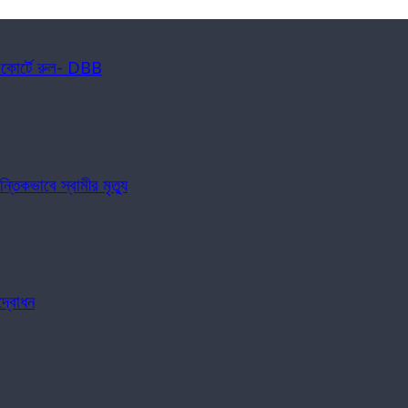
াইকোর্টে রুল- DBB
্তিকভাবে স্বামীর মৃত্যু
দ্বোধন