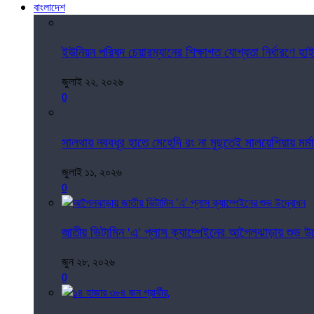
বাংলাদেশ
ইউনিয়ন পরিষদ চেয়ারম্যানের শিক্ষাগত যোগ্যতা নির্ধারণে হ
জুলাই ২২, ২০২৬
0
সালথায় নববধূর হাতে মেহেদি রং না মুছতেই মালয়েশিয়ায় মর্মান
জুলাই ১১, ২০২৬
0
জাতীয় ভিটামিন 'এ' প্লাস ক্যাম্পেইনের আগৈলঝাড়ায় শুভ উ
জুন ২৮, ২০২৬
0