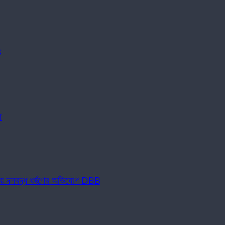
B
া
নিয়ে দলবদ্ধ ধর্ষণের অভিযোগ DBB