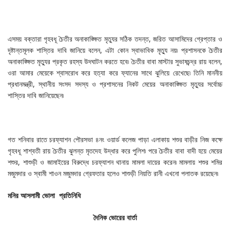
এসময় বক্তারা গৃহবধূ চৈতীর অনাকাঙ্ক্ষিত মৃত্যুর সঠিক তদন্ত, জরিত আসামিদের গ্রেপ্তার ও
দৃষ্টান্তমূলক শাস্তির দাবি জানিয়ে বলেন, এটা কোন স্বাভাবিক মৃত্যু নয়৷ প্রশাসনকে চৈতীর
অনাকাঙ্ক্ষিত মৃত্যুর প্রকৃত রহস্য উদঘাটন করতে হবে৷ চৈতীর বাবা মাস্টার সুভাষচন্দ্র রায় বলেন,
ওরা আমার মেয়েকে শ্বাসরোধ করে হত্যা করে ফ্যানের সাথে ঝুলিয়ে রেখেছে৷ তিনি মাননীয়
প্রধানমন্ত্রী, স্থানীয় সংসদ সদস্য ও প্রশাসনের নিকট মেয়ের অনাকাঙ্ক্ষিত মৃত্যুর সর্বোচ্চ
শাস্তির দাবি জানিয়েছেন৷
গত শনিবার রাতে চরফ্যাশন পৌরসভা ৪নং ওয়ার্ড কলেজ পাড়া এলাকায় শশুর বাড়ীর নিজ কক্ষে
গৃহবধূ শাশ্বতী রায় চৈতীর ঝুলন্ত মৃতদেহ উদ্ধার করে পুলিশ৷ পরে চৈতীর বাবা বাদী হয়ে মেয়ের
শশুর, শাশুড়ী ও জামাইয়ের বিরুদ্ধে চরফ্যাশন থানায় মামলা দায়ের করেন৷ মামলায় শশুর শমির
মজুমদার ও স্বামী শাওন মজুমদার গ্রেফতার হলেও শাশুড়ী নিয়তি রানী এখনো পলাতক রয়েছেন৷
মনির
আসলামী
ভোলা
প্রতিনিধি
দৈনিক
ভোরের
বার্তা