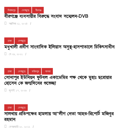
দিনাজপুর
দেশজুড়ে
বীরগঞ্জ
বীরগঞ্জে ব্যবসায়ীর বিরুদ্ধে সংবাদ সম্মেলন-DVB
অক্টোবর ২১, ২০২৪
ঢাকা
দেশজুড়ে
মধুখালী প্রবীণ সাংবাদিক ইলিয়াস অসুস্থ-হাসপাতালে চিকিৎসাধীন
মে ২৬, ২০২২
ঢাকা
দেশজুড়ে
ফরিদপুর
সালথা
সোনাপুর ইউনিয়ন ফুটবল একাডেমির পক্ষ থেকে মুহাঃ ছরোয়ার
হোসেন কে জন্মদিনের শুভেচ্ছা
জুলাই ১৭, ২০২৬
ঢাকা
দেশজুড়ে
সালথায় প্রতিপক্ষের হামলায় আ“লীগ নেতা আহত-রিপোর্ট মজিবুর
রহমান
ফেব্রুয়ারি ২০, ২০২২