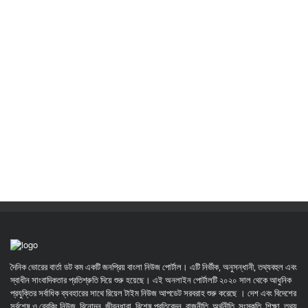
দৈনিক ভোরের বার্তা ডট কম একটি জনপ্রিয় বাংলা নিউজ পোর্টাল। এটি নির্ভীক, অনুসন্ধানী, তথ্যবহুল এবং
স্বাধীন সাংবাদিকতার প্রতিশ্রুতি দিয়ে শুরু হয়েছে। এই অনলাইন পোর্টালটি ২০২০ সাল থেকে আধুনিক
প্রযুক্তির সর্বাধিক ব্যবহারের সাথে রিয়েল টাইম নিউজ আপডেট সরবরাহ শুরু করেছে । দেশ এবং বিদেশের
সর্বশেষ ও ব্রেকিং নিউজ, বিনোদন, জীবনধারা, বিশেষ প্রতিবেদন, রাজনীতি, অর্থনীতি, সংস্কৃতি, শিক্ষা, তথ্য