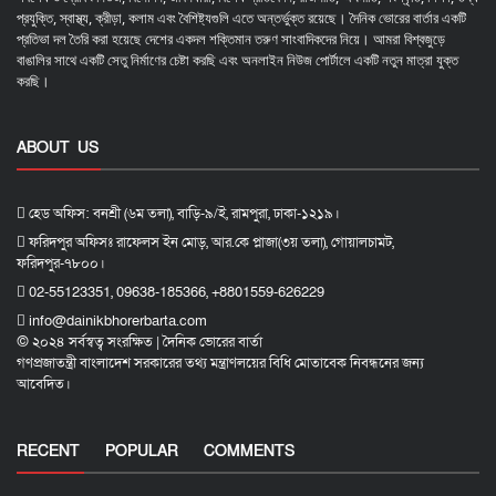
প্রযুক্তি, স্বাস্থ্য, ক্রীড়া, কলাম এবং বৈশিষ্ট্যগুলি এতে অন্তর্ভুক্ত রয়েছে। দৈনিক ভোরের বার্তার একটি
প্রতিভা দল তৈরি করা হয়েছে দেশের একদল শক্তিমান তরুণ সাংবাদিকদের নিয়ে। আমরা বিশ্বজুড়ে
বাঙালির সাথে একটি সেতু নির্মাণের চেষ্টা করছি এবং অনলাইন নিউজ পোর্টালে একটি নতুন মাত্রা যুক্ত
করছি।
ABOUT US
হেড অফিস: বনশ্রী (৬ম তলা), বাড়ি-৯/ই, রামপুরা, ঢাকা-১২১৯।
ফরিদপুর অফিসঃ রাফেলস ইন মোড়, আর.কে প্লাজা(৩য় তলা), গোয়ালচামট,
ফরিদপুর-৭৮০০।
02-55123351, 09638-185366, +8801559-626229
info@dainikbhorerbarta.com
© ২০২৪ সর্বস্বত্ব সংরক্ষিত | দৈনিক ভোরের বার্তা
গণপ্রজাতন্ত্রী বাংলাদেশ সরকারের তথ্য মন্ত্রাণলয়ের বিধি মোতাবেক নিবন্ধনের জন্য
আবেদিত।
RECENT
POPULAR
COMMENTS