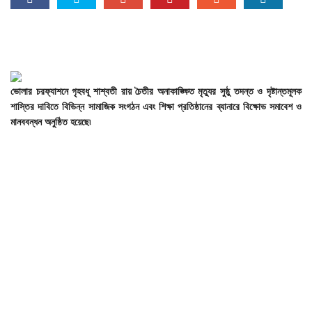
ভোলার
চরফ্যাশনে
গৃহবধূ
শাশ্বতী
রায়
চৈতীর
অনাকাঙ্ক্ষিত
মৃত্যুর
সুষ্ঠু
তদন্ত
ও
দৃষ্টান্তমূলক
শাস্তির
দাবিতে
বিভিন্ন
সামাজিক
সংগঠন
এবং
শিক্ষা
প্রতিষ্ঠানের
ব্যানারে
বিক্ষোভ
সমাবেশ
ও
মানববন্ধন
অনুষ্ঠিত
হয়েছে৷