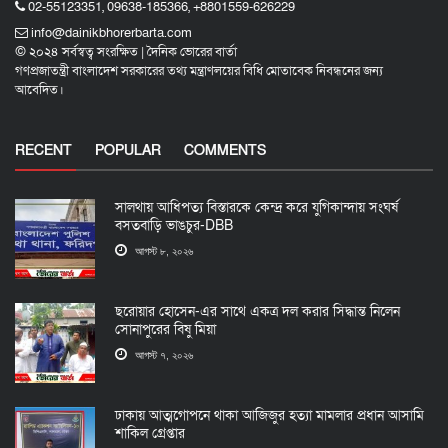
02-55123351, 09638-185366, +8801559-626229
info@dainikbhorerbarta.com
© ২০২৪ সর্বস্বত্ব সংরক্ষিত | দৈনিক ভোরের বার্তা
গণপ্রজাতন্ত্রী বাংলাদেশ সরকারের তথ্য মন্ত্রাণলয়ের বিধি মোতাবেক নিবন্ধনের জন্য
আবেদিত।
RECENT
POPULAR
COMMENTS
সালথায় আধিপত্য বিস্তারকে কেন্দ্র করে যুগিকান্দায় সংঘর্ষ
বসতবাড়ি ভাঙচুর-DBB
আগস্ট ৮, ২০২৬
ছরোয়ার হোসেন-এর সাথে একত্র দল করার সিদ্ধান্ত নিলেন
সোনাপুরের বিষু মিয়া
আগস্ট ৭, ২০২৬
ঢাকায় আত্মগোপনে থাকা আজিজুর হত্যা মামলার প্রধান আসামি
শাকিল গ্রেপ্তার