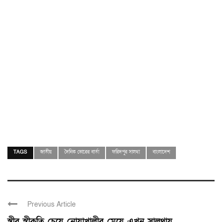
TAGS
জাতীয়
দৈনিক ভোরের বার্তা
ফরিদপুর সালথা
বাংলাদেশ
Previous Article
স্ত্রীর স্বীকৃতি চেয়ে নোয়াখালীর মেয়ে এখন সালথায় ...