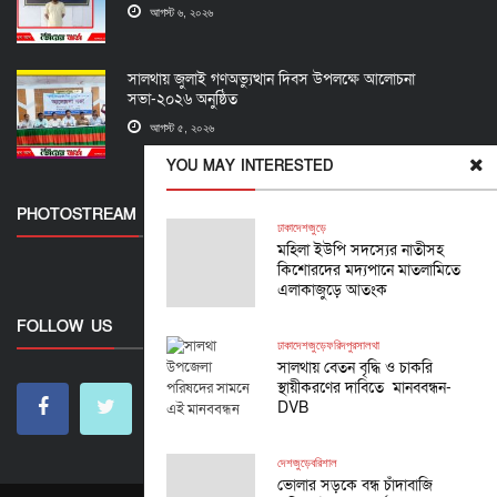
আগস্ট ৬, ২০২৬
সালথায় জুলাই গণঅভ্যুত্থান দিবস উপলক্ষে আলোচনা
সভা-২০২৬ অনুষ্ঠিত
আগস্ট ৫, ২০২৬
YOU MAY INTERESTED
PHOTOSTREAM
ঢাকা
দেশজুড়ে
মহিলা ইউপি সদস্যের নাতীসহ
কিশোরদের মদ্যপানে মাতলামিতে
এলাকাজুড়ে আতংক
FOLLOW US
ঢাকা
দেশজুড়ে
ফরিদপুর
সালথা
সালথায় বেতন বৃদ্ধি ও চাকরি
স্থায়ীকরণের দাবিতে মানববন্ধন-
DVB
দেশজুড়ে
বরিশাল
ভোলার সড়কে বন্ধ চাঁদাবাজি