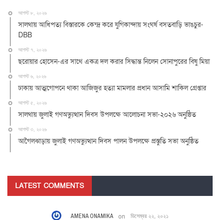
আগস্ট ৮, ২০২৬
সালথায় আধিপত্য বিস্তারকে কেন্দ্র করে যুগিকান্দায় সংঘর্ষ বসতবাড়ি ভাঙচুর-
DBB
আগস্ট ৭, ২০২৬
ছরোয়ার হোসেন-এর সাথে একত্র দল করার সিদ্ধান্ত নিলেন সোনাপুরের বিষু মিয়া
আগস্ট ৬, ২০২৬
ঢাকায় আত্মগোপনে থাকা আজিজুর হত্যা মামলার প্রধান আসামি শাকিল গ্রেপ্তার
আগস্ট ৫, ২০২৬
সালথায় জুলাই গণঅভ্যুত্থান দিবস উপলক্ষে আলোচনা সভা-২০২৬ অনুষ্ঠিত
আগস্ট ৩, ২০২৬
আগৈলঝাড়ায় জুলাই গণঅভ্যুত্থান দিবস পালন উপলক্ষে প্রস্তুতি সভা অনুষ্ঠিত
LATEST COMMENTS
AMENA ONAMIKA
on
ডিসেম্বর ২২, ২০২১