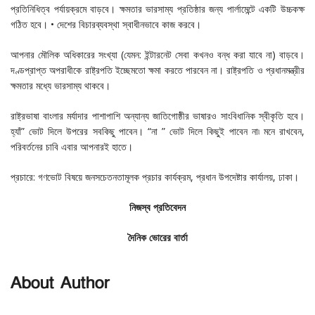
প্রতিনিধিত্ব পর্যায়ক্রমে বাড়বে। ক্ষমতার ভারসাম্য প্রতিষ্ঠার জন্য পার্লামেন্টে একটি উচ্চকক্ষ
গঠিত হবে। • দেশের বিচারব্যবস্থা স্বাধীনভাবে কাজ করবে।
আপনার মৌলিক অধিকারের সংখ্যা (যেমন: ইন্টারনেট সেবা কখনও বন্ধ করা যাবে না) বাড়বে।
দণ্ডপ্রাপ্ত অপরাধীকে রাষ্ট্রপতি ইচ্ছেমতো ক্ষমা করতে পারবেন না। রাষ্ট্রপতি ও প্রধানমন্ত্রীর
ক্ষমতার মধ্যে ভারসাম্য থাকবে।
রাষ্ট্রভাষা বাংলার মর্যাদার পাশাপাশি অন্যান্য জাতিগোষ্ঠীর ভাষারও সাংবিধানিক স্বীকৃতি হবে।
হ্যাঁ” ভোট দিলে উপরের সবকিছু পাবেন। “না ” ভোট দিলে কিছুই পাবেন না৷ মনে রাখবেন,
পরিবর্তনের চাবি এবার আপনারই হাতে।
প্রচারে: গণভোট বিষয়ে জনসচেতনতামূলক প্রচার কার্যক্রম, প্রধান উপদেষ্টার কার্যালয়, ঢাকা।
নিজস্ব প্রতিবেদন
দৈনিক ভোরের বার্তা
About Author