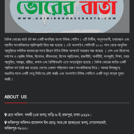
দৈনিক ভোরের বার্তা ডট কম একটি জনপ্রিয় বাংলা নিউজ পোর্টাল। এটি নির্ভীক, অনুসন্ধানী, তথ্যবহুল এবং
স্বাধীন সাংবাদিকতার প্রতিশ্রুতি দিয়ে শুরু হয়েছে। এই অনলাইন পোর্টালটি ২০২০ সাল থেকে আধুনিক
প্রযুক্তির সর্বাধিক ব্যবহারের সাথে রিয়েল টাইম নিউজ আপডেট সরবরাহ শুরু করেছে । দেশ এবং বিদেশের
সর্বশেষ ও ব্রেকিং নিউজ, বিনোদন, জীবনধারা, বিশেষ প্রতিবেদন, রাজনীতি, অর্থনীতি, সংস্কৃতি, শিক্ষা, তথ্য
প্রযুক্তি, স্বাস্থ্য, ক্রীড়া, কলাম এবং বৈশিষ্ট্যগুলি এতে অন্তর্ভুক্ত রয়েছে। দৈনিক ভোরের বার্তার একটি
প্রতিভা দল তৈরি করা হয়েছে দেশের একদল শক্তিমান তরুণ সাংবাদিকদের নিয়ে। আমরা বিশ্বজুড়ে
বাঙালির সাথে একটি সেতু নির্মাণের চেষ্টা করছি এবং অনলাইন নিউজ পোর্টালে একটি নতুন মাত্রা যুক্ত
করছি।
ABOUT US
হেড অফিস: বনশ্রী (৬ম তলা), বাড়ি-৯/ই, রামপুরা, ঢাকা-১২১৯।
ফরিদপুর অফিসঃ রাফেলস ইন মোড়, আর.কে প্লাজা(৩য় তলা), গোয়ালচামট,
ফরিদপুর-৭৮০০।