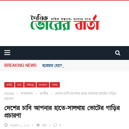
BREAKING NEWS
ছরোয়ার হোসেন-এর সাথে একত্র দল করার সিদ্ধান্ত নিলেন সোনা
জাতীয়
ঢাকা
ফরিদপুর
বাংলাদেশ
সালথা
Home
›
বাংলাদেশ
›
জাতীয়
›
দেশের চাবি আপনার হাতে-সালথায় ভোটের গাড়ির
প্রচারণা
দেশের চাবি আপনার হাতে-সালথায় ভোটের গাড়ির
প্রচারণা
জানুয়ারি ২২, ২০২৬
262
0