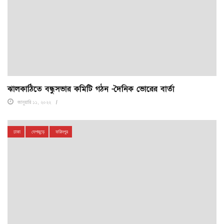
ঝালকাঠিতে বন্ধুসভার কমিটি গঠন -দৈনিক ভোরের বার্তা
জানুয়ারি ১১, ২০২২
ঢাকা
দেশজুড়ে
ফরিদপুর