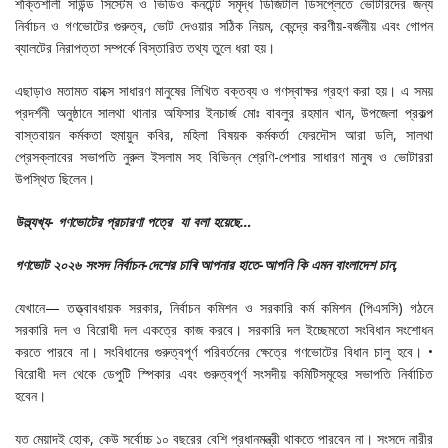
শক্তিশালী সাউন্ড সিস্টেম ও ভিডিও কনটেন্ট সমৃদ্ধ ডিজিটাল ডিসপ্লেতে ভোটারদের জন্য
নির্বাচন ও গণভোটের গুরুত্ব, ভোট দেওয়ার সঠিক নিয়ম, কেন্দ্রে করণীয়-বর্জনীয় এবং গোপন
ব্যালটের নিরাপত্তা সম্পর্কে বিস্তারিত তথ্য তুলে ধরা হয়।
এছাড়াও মতামত বাক্সে সাধারণ মানুষের লিখিত বক্তব্য ও গণস্বাক্ষর গ্রহণ করা হয়। এ সময়
প্রদর্শনী অনুষ্ঠানে সালথা থানার অফিসার ইনচার্জ মোঃ বাবলুর রহমান খান, উপজেলা প্রকল্প
বাস্তবায়ন কর্মকতা হুমায়ুন কবির, মহিলা বিষয়ক কর্মকর্তা ফেরদৌস আরা ডলি, সালথা
প্রেসক্লাবের সভাপতি নুরুল ইসলাম সহ বিভিন্ন শ্রেণি-পেশার সাধারণ মানুষ ও ভোটাররা
উপস্থিত ছিলেন।
উল্ল্যখ্য- গণভোটের প্রচারণা পত্রে যা বলা হয়েছে…
গণভোট
২০২৬
সংসদ
নির্বাচন-
দেশের
চাৰি
আপনার
হাতে-
আপনি
কি
এমন
বাংলাদেশ
চান,
যেখানে— তত্ত্বাবধায়ক সরকার, নির্বাচন কমিশন ও সরকারি কর্ম কমিশন (পিএসসি) গঠনে
সরকারি দল ও বিরোধী দল একত্রে কাজ করবে। সরকারি দল ইচ্ছেমতো সংবিধান সংশোধন
করতে পারবে না। সংবিধানের গুরুত্বপূর্ণ পরিবর্তনের ক্ষেত্রে গণভোটের বিধান চালু হবে। •
বিরোধী দল থেকে ডেপুটি স্পিকার এবং গুরুত্বপূর্ণ সংসদীয় কমিটিসমূহের সভাপতি নির্বাচিত
হবেন।
যত মেয়াদই হোক, কেউ সর্বোচ্চ ১০ বছরের বেশি প্রধানমন্ত্রী থাকতে পারবেন না। সংসদে নারীর