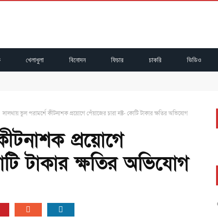
ক
খেলাধুলা
বিনোদন
ফিচার
চাকরি
ভিডিও
্ঠিত
ুষ্ঠিত
অধিবেশন সম্পন্ন
DBB
সালথায় ভুল পরামর্শে কীটনাশক প্রয়োগে পেঁয়াজের চারা নষ্ট- কোটি টাকার ক্ষতির অভিযোগ
 কীটনাশক প্রয়োগে
কোটি টাকার ক্ষতির অভিযোগ