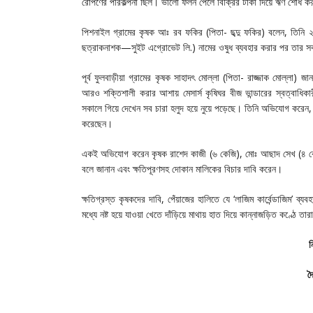
রোপণের পরিকল্পনা ছিল। ভালো ফলন পেলে বিক্রির টাকা দিয়ে ঋণ শোধ ক
‎পিশনাইল গ্রামের কৃষক আঃ রব ফকির (পিতা- ছব্দু ফকির) বলেন, তিনি ২ 
ছত্রাকনাশক—সুইট এগ্রোভেট লি.) নামের ওষুধ ব্যবহার করার পর তার সব চা
‎পূর্ব ফুলবাড়ীয়া গ্রামের কৃষক সাহাদৎ মোল্লা (পিতা- রাজ্জাক মোল্ল
আরও শক্তিশালী করার আশায় মেসার্স কৃষিঘর বীজ ভান্ডারের স্বত্বাধিকা
সকালে গিয়ে দেখেন সব চারা হলুদ হয়ে নুয়ে পড়েছে। তিনি অভিযোগ করেন,
করেছেন।
‎একই অভিযোগ করেন কৃষক রাশেদ কাজী (৬ কেজি), মোঃ আছাদ সেখ (৪ 
বলে জানান এবং ক্ষতিপূরণসহ দোকান মালিকের বিচার দাবি করেন।
‎ক্ষতিগ্রস্ত কৃষকদের দাবি, পেঁয়াজের হালিতে যে ‘লাজিম কার্বেন্ডাজি
মধ্যে নষ্ট হয়ে যাওয়া খেতে দাঁড়িয়ে মাথায় হাত দিয়ে কান্নাজড়িত কণ্ঠে তার
ন
দ