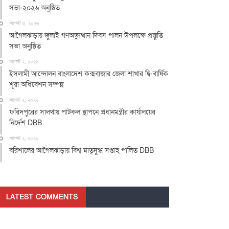
সভা-২০২৬ অনুষ্ঠিত
আগস্ট ৩, ২০২৬
আগৈলঝাড়ায় জুলাই গণঅভ্যুত্থান দিবস পালন উপলক্ষে প্রস্তুতি
সভা অনুষ্ঠিত
আগস্ট ২, ২০২৬
ইসলামী আন্দোলন বাংলাদেশ কক্সবাজার জেলা শাখার দ্বি-বার্ষিক
শূরা অধিবেশন সম্পন্ন
আগস্ট ২, ২০২৬
ফরিদপুরের সালথায় পাটকল স্থাপনে প্রধানমন্ত্রীর কার্যালয়ের
নির্দেশ DBB
আগস্ট ২, ২০২৬
বরিশালের আগৈলঝাড়ায় বিশ্ব মাতৃদুগ্ধ সপ্তাহ পালিত DBB
LATEST COMMENTS