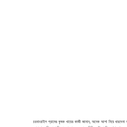
‎চরবাংরাইল গ্রামের কৃষক খায়ের কাজী জানান, অনেক আশা নিয়ে ধারদেনা