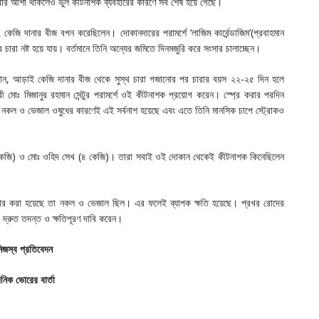
রার আশা থাকলেও ভুল কীটনাশক ব্যবহারের কারণে সব শেষ হয়ে গেছে।
কেজি দানার বীজ বপন করেছিলেন। দোকানদারের পরামর্শে ‘লাজিম কার্বেন্ডাজিম’(প্রবাহমান
রা নষ্ট হয়ে যায়। বর্তমানে তিনি অন্যের জমিতে দিনমজুরি করে সংসার চালাচ্ছেন।
া) জানান, আড়াই কেজি দানার বীজ থেকে সুস্থ চারা গজানোর পর চারার বয়স ২২-২৫ দিন হলে
রী মোঃ মিজানুর রহমান সেন্টুর পরামর্শে ওই কীটনাশক প্রয়োগ করেন। স্প্রে করার পরদিন
 নকল ও ভেজাল ওষুধের কারণেই এই সর্বনাশ হয়েছে এবং এতে তিনি মানসিক চাপে স্ট্রোকও
কেজি) ও মোঃ ওহিদ সেখ (৪ কেজি)। তারা সবাই ওই দোকান থেকেই কীটনাশক কিনেছিলেন
ম’ ব্যবহার করা হয়েছে তা নকল ও ভেজাল ছিল। এর ফলেই ব্যাপক ক্ষতি হয়েছে। প্রখর রোদের
া দ্রুত তদন্ত ও ক্ষতিপূরণ দাবি করেন।
িজস্ব প্রতিবেদন
ৈনিক ভোরের বার্তা