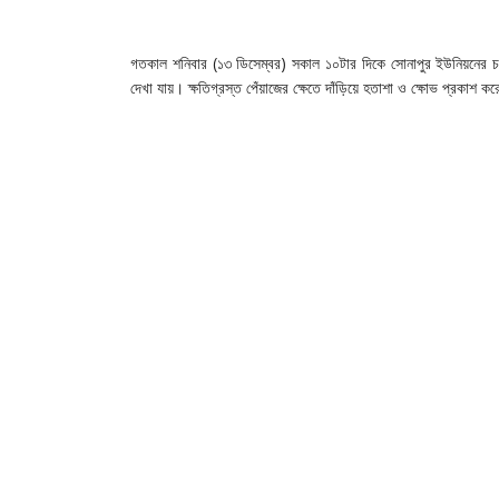
‎গতকাল শনিবার (১৩ ডিসেম্বর) সকাল ১০টার দিকে সোনাপুর ইউনিয়নের চরব
দেখা যায়। ক্ষতিগ্রস্ত পেঁয়াজের ক্ষেতে দাঁড়িয়ে হতাশা ও ক্ষোভ প্রকাশ ক