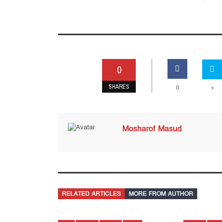
0
SHARES
0
+
Mosharof Masud
RELATED ARTICLES
MORE FROM AUTHOR