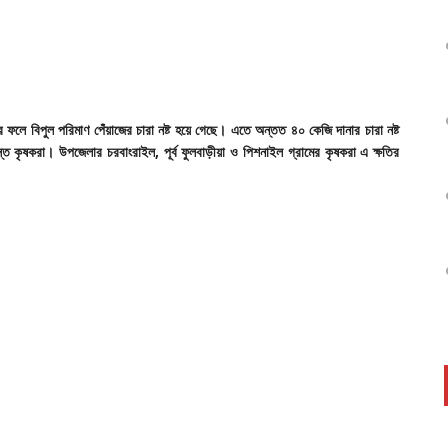
ের
ফলে
বিপুল
পরিমাণ
পেঁয়াজের
চারা
নষ্ট
হয়ে
গেছে।
এতে
অন্তত
৪০
কেজি
দানার
চারা
নষ্ট
রস্ত
কৃষকরা।
উপজেলার
চরবাংরাইল,
পূর্ব
ফুলবাড়ীয়া
ও
পিশনাইল
গ্রামের
কৃষকরা
এ
ক্ষতির