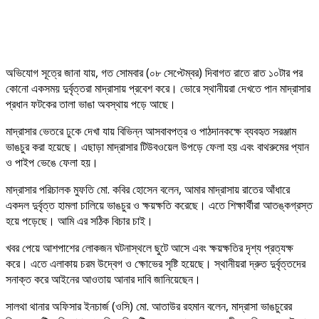
অভিযোগ সূত্রে জানা যায়, গত সোমবার (০৮ সেপ্টেম্বর) দিবাগত রাতে রাত ১০টার পর
কোনো একসময় দুর্বৃত্তরা মাদ্রাসায় প্রবেশ করে। ভোরে স্থানীয়রা দেখতে পান মাদ্রাসার
প্রধান ফটকের তালা ভাঙা অবস্থায় পড়ে আছে।
মাদ্রাসার ভেতরে ঢুকে দেখা যায় বিভিন্ন আসবাবপত্র ও পাঠদানকক্ষে ব্যবহৃত সরঞ্জাম
ভাঙচুর করা হয়েছে। এছাড়া মাদ্রাসার টিউবওয়েল উপড়ে ফেলা হয় এবং বাথরুমের প্যান
ও পাইপ ভেঙে ফেলা হয়।
মাদ্রাসার পরিচালক মুফতি মো. কবির হোসেন বলেন, আমার মাদ্রাসায় রাতের আঁধারে
একদল দুর্বৃত্ত হামলা চালিয়ে ভাঙচুর ও ক্ষয়ক্ষতি করেছে। এতে শিক্ষার্থীরা আতঙ্কগ্রস্ত
হয়ে পড়েছে। আমি এর সঠিক বিচার চাই।
খবর পেয়ে আশপাশের লোকজন ঘটনাস্থলে ছুটে আসে এবং ক্ষয়ক্ষতির দৃশ্য প্রত্যক্ষ
করে। এতে এলাকায় চরম উদ্বেগ ও ক্ষোভের সৃষ্টি হয়েছে। স্থানীয়রা দ্রুত দুর্বৃত্তদের
সনাক্ত করে আইনের আওতায় আনার দাবি জানিয়েছেন।
সালথা থানার অফিসার ইনচার্জ (ওসি) মো. আতাউর রহমান বলেন, মাদ্রাসা ভাঙচুরের