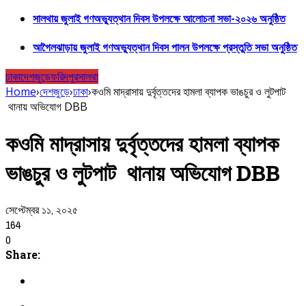
সালথায় জুলাই গণঅভ্যুত্থান দিবস উপলক্ষে আলোচনা সভা-২০২৬ অনুষ্ঠিত
আগৈলঝাড়ায় জুলাই গণঅভ্যুত্থান দিবস পালন উপলক্ষে প্রস্তুতি সভা অনুষ্ঠিত
ঢাকা
দেশজুড়ে
ফরিদপুর
সালথা
Home
›
দেশজুড়ে
›
ঢাকা
›
কওমি মাদ্রাসায় দুর্বৃত্তদের হামলা ব্যাপক ভাঙচুর ও লুটপাট
থানায় অভিযোগ DBB
কওমি মাদ্রাসায় দুর্বৃত্তদের হামলা ব্যাপক
ভাঙচুর ও লুটপাট থানায় অভিযোগ DBB
সেপ্টেম্বর ১১, ২০২৫
164
0
Share: