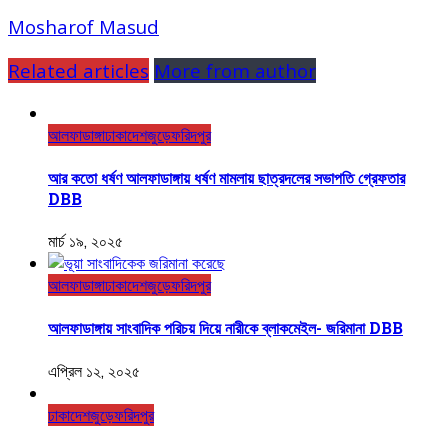
Mosharof Masud
Related articles
More from author
আলফাডাঙ্গা
ঢাকা
দেশজুড়ে
ফরিদপুর
আর কতো ধর্ষণ আলফাডাঙ্গায় ধর্ষণ মামলায় ছাত্রদলের সভাপতি গ্রেফতার
DBB
মার্চ ১৯, ২০২৫
আলফাডাঙ্গা
ঢাকা
দেশজুড়ে
ফরিদপুর
আলফাডাঙ্গায় সাংবাদিক পরিচয় দিয়ে নারীকে ব্লাকমেইল- জরিমানা DBB
এপ্রিল ১২, ২০২৫
ঢাকা
দেশজুড়ে
ফরিদপুর