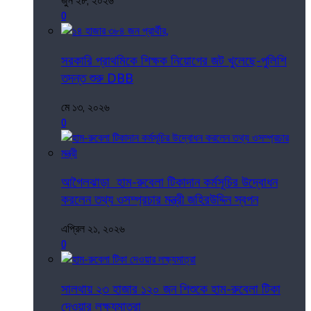
জুন ২৮, ২০২৬
0
সরকারি প্রাথমিকে শিক্ষক নিয়োগের জট খুলেছে-পুলিশি
তদন্ত শুরু DBB
মে ১৩, ২০২৬
0
আগৈলঝাড়া হাম-রুবেলা টিকাদান কর্মসূচির উদ্বোধন
করলেন তথ্য ওসম্প্রচার মন্ত্রী জহিরউদ্দিন স্বপন
এপ্রিল ২১, ২০২৬
0
সালথায় ২৩ হাজার ১২০ জন শিশুকে হাম-রুবেলা টিকা
দেওয়ার লক্ষ্যমাত্রা