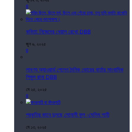
0
কবিতা: নিজেদের খেয়াল রেখো DBB
জুন ৬, ২০২৫
0
লাবণ্য অ্যাওয়ার্ড পেলেন দৈনিক ভোরের বার্তার সাংবাদিক
শিমুল রানা DBB
মে ২৫, ২০২৫
0
প্রকৃতির কানে দুলছে সোনালী ফুল -সেলিম শাহী
মে ১৩, ২০২৫