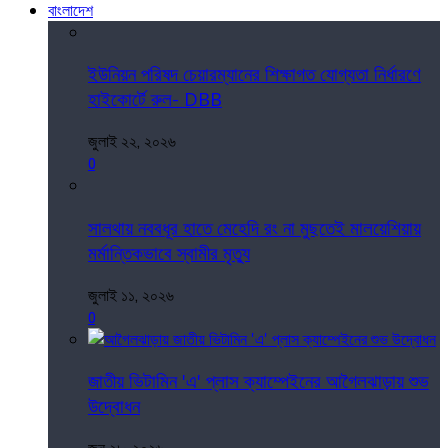
বাংলাদেশ
ইউনিয়ন পরিষদ চেয়ারম্যানের শিক্ষাগত যোগ্যতা নির্ধারণে
হাইকোর্টে রুল- DBB
জুলাই ২২, ২০২৬
0
সালথায় নববধূর হাতে মেহেদি রং না মুছতেই মালয়েশিয়ায়
মর্মান্তিকভাবে স্বামীর মৃত্যু
জুলাই ১১, ২০২৬
0
জাতীয় ভিটামিন 'এ' প্লাস ক্যাম্পেইনের আগৈলঝাড়ায় শুভ
উদ্বোধন