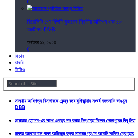
0
রিয়েলিটি শো বিউটি কুইনের দ্বিতীয় অডিশন শুরু ১৮
অক্টোবর-DVB
অক্টোবর ১১, ২০২৪
0
ফিচার
চাকরি
ভিডিও
সালথায় আধিপত্য বিস্তারকে কেন্দ্র করে যুগিকান্দায় সংঘর্ষ বসতবাড়ি ভাঙচুর-
DBB
ছরোয়ার হোসেন-এর সাথে একত্র দল করার সিদ্ধান্ত নিলেন সোনাপুরের বিষু মিয়া
ঢাকায় আত্মগোপনে থাকা আজিজুর হত্যা মামলার প্রধান আসামি শাকিল গ্রেপ্তার