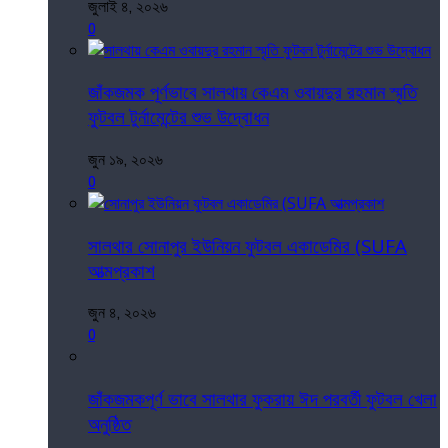
জুলাই ৪, ২০২৬
0
জাঁকজমক পূর্ণভাবে সালথায় কেএম ওবায়দুর রহমান স্মৃতি
ফুটবল টুর্নামেন্টের শুভ উদ্বোধন
জুন ১৯, ২০২৬
0
সালথার সোনাপুর ইউনিয়ন ফুটবল একাডেমির (SUFA
আত্মপ্রকাশ
জুন ৪, ২০২৬
0
জাঁকজমকপূর্ণ ভাবে সালথার ফুকরায় ঈদ পরবর্তী ফুটবল খেলা
অনুষ্ঠিত