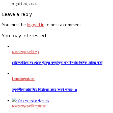
জানুয়ারি ২৪, ২০২৪
Leave a reply
You must be
logged in
to post a comment.
You may interested
ঢাকা
দেশজুড়ে
ফরিদপুর
বোয়ালমা‌রি‌তে ঘর থে‌কে গৃহবধুর রক্তাক্ত লাশ উদ্ধার-দৈনিক ভোরের বার্তা
Uncategorized
মধুখালীতে জমি নিয়ে বিরোধের জেরে সংঘর্ষ আহত- ৩
ঢাকা
দেশজুড়ে
ফরিদপুর
সালথা