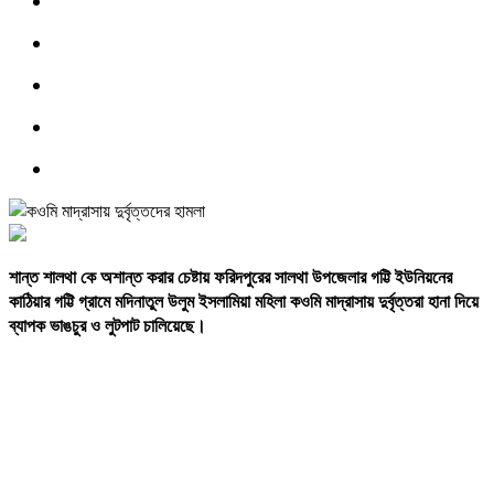
শান্ত
শালথা
কে
অশান্ত
করার
চেষ্টায়
ফরিদপুরের
সালথা
উপজেলার
গট্টি
ইউনিয়নের
কাঠিয়ার
গট্টি
গ্রামে
মদিনাতুল
উলুম
ইসলামিয়া
মহিলা
কওমি
মাদ্রাসায়
দুর্বৃত্তরা
হানা
দিয়ে
ব্যাপক
ভাঙচুর
ও
লুটপাট
চালিয়েছে।