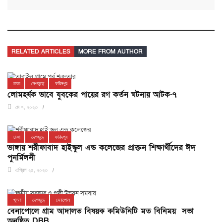
RELATED ARTICLES
MORE FROM AUTHOR
ঢাকা
দেশজুড়ে
ফরিদপুর
লোমহর্ষক ভাবে যুবকের পায়ের রগ কর্তন ঘটনায় আটক-৭
মে ৭, ২০২৩
ঢাকা
দেশজুড়ে
ফরিদপুর
ভাঙ্গায় শরীফাবাদ হাইস্কুল এন্ড কলেজের প্রাক্তন শিক্ষার্থীদের ঈদ
পুনর্মিলনী
এপ্রিল ২৫, ২০২৩
খুলনা
দেশজুড়ে
বেনাপোল
বেনাপোলে গ্রাম আদালত বিষয়ক কমিউনিটি মত বিনিময় সভা
অনুষ্ঠিত DBB