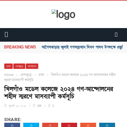
BREAKING NEWS
আগৈলঝাড়ায় জুলাই গণঅভ্যুত্থান দিবস পালন উপলক্ষে প্রস্তুতি 
ঢাকা
দেশজুড়ে
বাংলাদেশ
Home
›
দেশজুড়ে
›
ঢাকা
›
খিলগাঁও মডেল কলেজে ২০২৪ গণ-আন্দোলনের শহীদ
স্মরণে মাসব্যাপী কর্মসূচি
খিলগাঁও মডেল কলেজে ২০২৪ গণ-আন্দোলনের
শহীদ স্মরণে মাসব্যাপী কর্মসূচি
জুলাই ২৯, ২০২৫
286
0
SHARE: