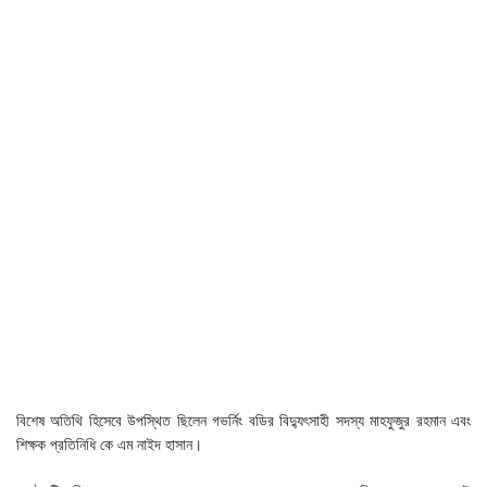
বিশেষ অতিথি হিসেবে উপস্থিত ছিলেন গভর্নিং বডির বিদ্যুৎসাহী সদস্য মাহফুজুর রহমান এবং
শিক্ষক প্রতিনিধি কে এম নাইদ হাসান।