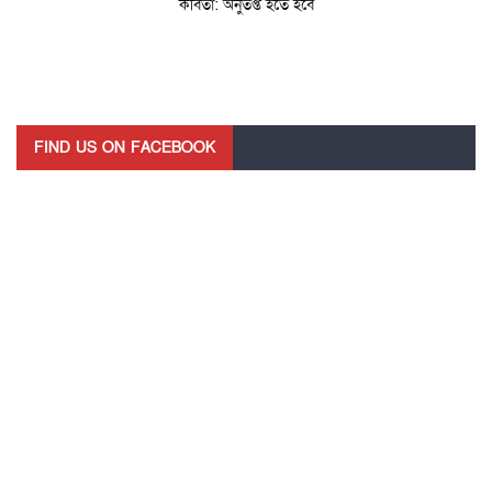
কবিতা: অনুতপ্ত হতে হবে
FIND US ON FACEBOOK