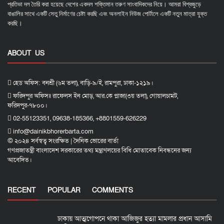
প্রতিভা দল তৈরি করা হয়েছে দেশের একদল শক্তিমান তরুণ সাংবাদিকদের নিয়ে। আমরা বিশ্বজুড়ে
বাঙালির সাথে একটি সেতু নির্মাণের চেষ্টা করছি এবং অনলাইন নিউজ পোর্টালে একটি নতুন মাত্রা যুক্ত
করছি।
ABOUT US
হেড অফিস: বনশ্রী (৬ম তলা), বাড়ি-৯/ই, রামপুরা, ঢাকা-১২১৯।
ফরিদপুর অফিসঃ রাফেলস ইন মোড়, আর.কে প্লাজা(৩য় তলা), গোয়ালচামট,
ফরিদপুর-৭৮০০।
02-55123351, 09638-185366, +8801559-626229
info@dainikbhorerbarta.com
© ২০২৪ সর্বস্বত্ব সংরক্ষিত | দৈনিক ভোরের বার্তা
গণপ্রজাতন্ত্রী বাংলাদেশ সরকারের তথ্য মন্ত্রাণলয়ের বিধি মোতাবেক নিবন্ধনের জন্য
আবেদিত।
RECENT
POPULAR
COMMENTS
ঢাকায় আত্মগোপনে থাকা আজিজুর হত্যা মামলার প্রধান আসামি