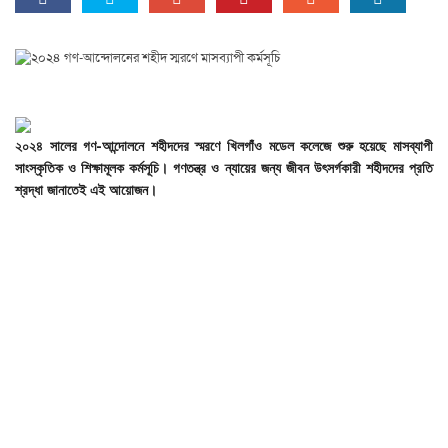
২০২৪
সালের
গণ-
আন্দোলনে
শহীদদের
স্মরণে
খিলগাঁও
মডেল
কলেজে
শুরু
হয়েছে
মাসব্যাপী
সাংস্কৃতিক
ও
শিক্ষামূলক
কর্মসূচি।
গণতন্ত্র
ও
ন্যায়ের
জন্য
জীবন
উৎসর্গকারী
শহীদদের
প্রতি
শ্রদ্ধা
জানাতেই
এই
আয়োজন।