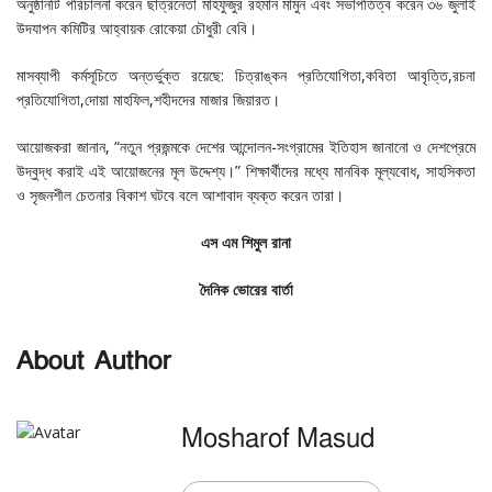
অনুষ্ঠানটি পরিচালনা করেন ছাত্রনেতা মাহফুজুর রহমান মামুন এবং সভাপতিত্ব করেন ৩৬ জুলাই
উদযাপন কমিটির আহ্বায়ক রোকেয়া চৌধুরী বেবি।
মাসব্যাপী কর্মসূচিতে অন্তর্ভুক্ত রয়েছে: চিত্রাঙ্কন প্রতিযোগিতা,কবিতা আবৃত্তি,রচনা
প্রতিযোগিতা,দোয়া মাহফিল,শহীদদের মাজার জিয়ারত।
আয়োজকরা জানান, “নতুন প্রজন্মকে দেশের আন্দোলন-সংগ্রামের ইতিহাস জানানো ও দেশপ্রেমে
উদ্বুদ্ধ করাই এই আয়োজনের মূল উদ্দেশ্য।” শিক্ষার্থীদের মধ্যে মানবিক মূল্যবোধ, সাহসিকতা
ও সৃজনশীল চেতনার বিকাশ ঘটবে বলে আশাবাদ ব্যক্ত করেন তারা।
এস
এম
শিমুল
রানা
দৈনিক ভোরের বার্তা
About Author
Mosharof Masud