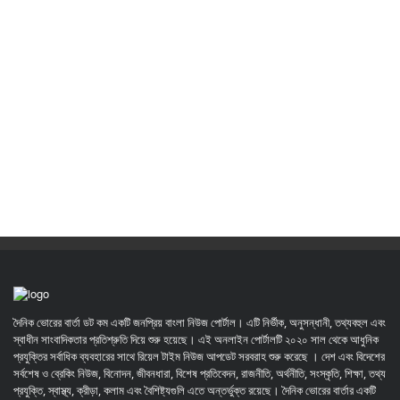
দৈনিক ভোরের বার্তা ডট কম একটি জনপ্রিয় বাংলা নিউজ পোর্টাল। এটি নির্ভীক, অনুসন্ধানী, তথ্যবহুল এবং
স্বাধীন সাংবাদিকতার প্রতিশ্রুতি দিয়ে শুরু হয়েছে। এই অনলাইন পোর্টালটি ২০২০ সাল থেকে আধুনিক
প্রযুক্তির সর্বাধিক ব্যবহারের সাথে রিয়েল টাইম নিউজ আপডেট সরবরাহ শুরু করেছে । দেশ এবং বিদেশের
সর্বশেষ ও ব্রেকিং নিউজ, বিনোদন, জীবনধারা, বিশেষ প্রতিবেদন, রাজনীতি, অর্থনীতি, সংস্কৃতি, শিক্ষা, তথ্য
প্রযুক্তি, স্বাস্থ্য, ক্রীড়া, কলাম এবং বৈশিষ্ট্যগুলি এতে অন্তর্ভুক্ত রয়েছে। দৈনিক ভোরের বার্তার একটি