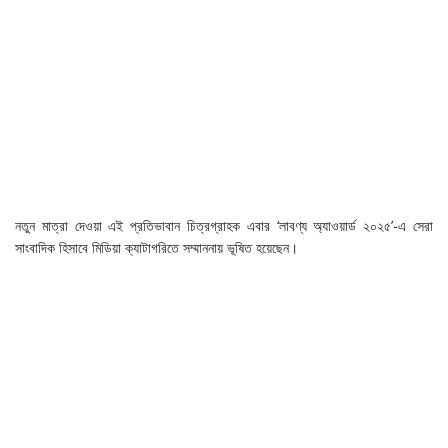
নতুন মাত্রা দেওয়া এই প্রতিভাবান চিত্রগ্রাহক এবার ‘লাবণ্য অ্যাওয়ার্ড ২০২৫’-এ সেরা
সাংবাদিক হিসাবে মিডিয়া ক্যাটাগরিতে সম্মাননায় ভূষিত হয়েছেন।