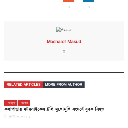
0
0
Mosharof Masud
RELATED ARTICLES
MORE FROM AUTHOR
দেশজুড়ে
বরিশাল
কলাপাড়ায় মটরসাইকেল ট্রলি মুখোমুখি সংঘর্ষে যুবক নিহত
জুলাই ২৭, ২০২২