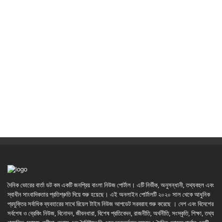
দৈনিক ভোরের বার্তা ডট কম একটি জনপ্রিয় বাংলা নিউজ পোর্টাল। এটি নির্ভীক, অনুসন্ধানী, তথ্যবহুল এবং
স্বাধীন সাংবাদিকতার প্রতিশ্রুতি দিয়ে শুরু হয়েছে। এই অনলাইন পোর্টালটি ২০২০ সাল থেকে আধুনিক
প্রযুক্তির সর্বাধিক ব্যবহারের সাথে রিয়েল টাইম নিউজ আপডেট সরবরাহ শুরু করেছে । দেশ এবং বিদেশের
সর্বশেষ ও ব্রেকিং নিউজ, বিনোদন, জীবনধারা, বিশেষ প্রতিবেদন, রাজনীতি, অর্থনীতি, সংস্কৃতি, শিক্ষা, তথ্য