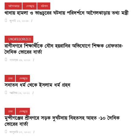
আগৈলঝাড়া
দেশজুড়ে
বরিশাল
থানায় হামলা ও ভাঙচুরের ঘটনায় পরিদর্শনে আগৈলঝাড়ায় তথ্য মন্ত্রী
জুলাই ১২, ২০২৬
UNCATEGORIZED
রাণীনগরে শিক্ষার্থীকে যৌন হয়রানির অভিযোগে শিক্ষক গ্রেফতার-
দৈনিক ভোরের বার্তা
নভেম্বর ২৯, ২০২২
ঢাকা
দেশজুড়ে
সনাতন ধর্ম থেকে ইসলাম ধর্ম গ্রহন
অক্টোবর ১৯, ২০২২
ঢাকা
দেশজুড়ে
মুন্সীগঞ্জের শ্রীনগরে সড়ক দুর্ঘটনায় নিহতসহ আহত -১০ দৈনিক
ভোরের বার্তা
জানুয়ারি ১৩, ২০২২