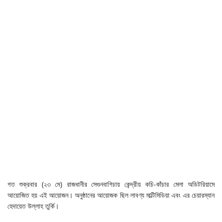
গত শুক্রবার (২৩ মে) রাজধানীর সেগুনবাগিচায় কেন্দ্রীয় কচি-কাঁচার মেলা অডিটরিয়ামে
আয়োজিত হয় এই আয়োজন। অনুষ্ঠানের আয়োজক ছিল লাবণ্য মাল্টিমিডিয়া এবং এর চেয়ারম্যান
হেদায়েত উল্লাহ তুর্কি।