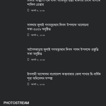
ঢাকায় আত্মগোপনে থাকা আজিজুর হত্যা মামলার প্রধান আসামি
শাকিল গ্রেপ্তার
আগস্ট ৬, ২০২৬
সালথায় জুলাই গণঅভ্যুত্থান দিবস উপলক্ষে আলোচনা
সভা-২০২৬ অনুষ্ঠিত
আগস্ট ৫, ২০২৬
আগৈলঝাড়ায় জুলাই গণঅভ্যুত্থান দিবস পালন উপলক্ষে প্রস্তুতি
সভা অনুষ্ঠিত
আগস্ট ৩, ২০২৬
ইসলামী আন্দোলন বাংলাদেশ কক্সবাজার জেলা শাখার দ্বি-বার্ষিক
শূরা অধিবেশন সম্পন্ন
আগস্ট ২, ২০২৬
PHOTOSTREAM