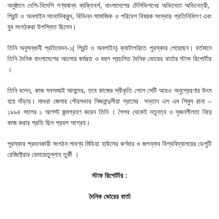
অনুষ্ঠানে দেশি-বিদেশি গণ্যমান্য ব্যক্তিবর্গ, বাংলাদেশের টেলিভিশনের অভিনেতা অভিনেত্রী,
প্রিন্ট ও অনলাইন সাংবাদিকবৃন্দ, বিভিন্ন সামাজিক ও পরিবেশ বিষয়ক সংস্থার প্রতিনিধিগণ এবং
যুব সংগঠকরা উপস্থিত ছিলেন।
তিনি অনুসন্ধানী প্রতিবেদন-১( প্রিন্ট ও অনলাইন) ক্যাটাগরিতে পুরস্কার পেয়েছেন। বর্তমানে
তিনি দৈনিক বাংলাদেশের আলোয় কর্মরত ও বহুল প্রচলিত দৈনিক ভোরের বার্তার স্টাফ রিপোর্টার
।
তিনি বলেন, কাজ সবসময়ই আনন্দের, তবে কাজের স্বীকৃতি পেলে সেটি আরও অনুপ্রেরণার উৎস
হয়ে দাঁড়ায়। মাগুরা জেলার পৌরসভার নিজনান্দুলীয়া গ্রামের সন্তান এস এম শিমুল রানা –
১৯৯৪ সালের ১ আগস্ট জন্মগ্রহণ করেন তিনি । শৈশব থেকেই নতুনত্ব ও সৃজনশীলতা নিয়ে
কাজ করার প্রতি ছিল প্রবল আগ্রহ।
পুরস্কার প্রদানকারী সংগঠন লাবণ্য মিডিয়া হাউসের কর্ণধার ও জগন্নাথ বিশ্ববিদ্যালয়ের ডেপুটি
রেজিষ্ট্রোর হেদায়েতুল্লাহ তুর্কী ।
স্টাফ
রিপোর্টার :
দৈনিক ভোরের বার্তা