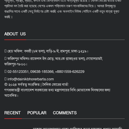
প্রযুক্তি, স্বাস্থ্য, ক্রীড়া, কলাম এবং বৈশিষ্ট্যগুলি এতে অন্তর্ভুক্ত রয়েছে। দৈনিক ভোরের বার্তার একটি
প্রতিভা দল তৈরি করা হয়েছে দেশের একদল শক্তিমান তরুণ সাংবাদিকদের নিয়ে। আমরা বিশ্বজুড়ে
বাঙালির সাথে একটি সেতু নির্মাণের চেষ্টা করছি এবং অনলাইন নিউজ পোর্টালে একটি নতুন মাত্রা যুক্ত
করছি।
ABOUT US
হেড অফিস: বনশ্রী (৬ম তলা), বাড়ি-৯/ই, রামপুরা, ঢাকা-১২১৯।
ফরিদপুর অফিসঃ রাফেলস ইন মোড়, আর.কে প্লাজা(৩য় তলা), গোয়ালচামট,
ফরিদপুর-৭৮০০।
02-55123351, 09638-185366, +8801559-626229
info@dainikbhorerbarta.com
© ২০২৪ সর্বস্বত্ব সংরক্ষিত | দৈনিক ভোরের বার্তা
গণপ্রজাতন্ত্রী বাংলাদেশ সরকারের তথ্য মন্ত্রাণলয়ের বিধি মোতাবেক নিবন্ধনের জন্য
আবেদিত।
RECENT
POPULAR
COMMENTS