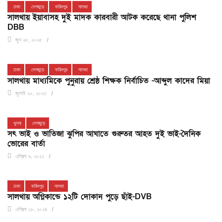
ঢাকা
দেশজুড়ে
ফরিদপুর
সালথা
সালথায় ইয়াবাসহ দুই মাদক কারবারী আটক করেছে থানা পুলিশ
DBB
জুন ২৮, ২০২৫
ঢাকা
দেশজুড়ে
ফরিদপুর
সালথা
সালথায় মাধ্যমিকে পুনুরায় শ্রেষ্ঠ শিক্ষক নির্বাচিত -আব্দুল কা‌দের মিয়া
জুলাই ২০, ২০২৩
খুলনা
দেশজুড়ে
সৎ ভাই ও ভাতিজা ঝুপির আঘাতে গুরুতর আহত দুই ভাই-দৈনিক
ভোরের বার্তা
এপ্রিল ৯, ২০২২
ঢাকা
ফরিদপুর
সালথা
সালথায় অগ্নিকান্ডে ১২টি দোকান পুড়ে ছাঁই-DVB
এপ্রিল ১৮, ২০২৪