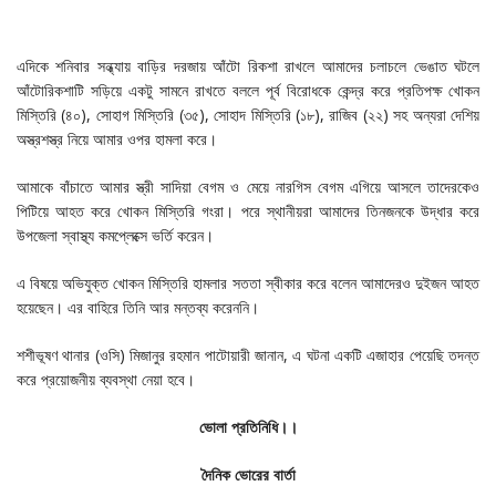
এদিকে শনিবার সন্ধ্যায় বাড়ির দরজায় আঁটো রিকশা রাখলে আমাদের চলাচলে ভেঙাত ঘটলে
আঁটোরিকশাটি সড়িয়ে একটু সামনে রাখতে বললে পূর্ব বিরোধকে কেন্দ্র করে প্রতিপক্ষ খোকন
মিস্তিরি (৪০), সোহাগ মিস্তিরি (৩৫), সোহাদ মিস্তিরি (১৮), রাজিব (২২) সহ অন্যরা দেশিয়
অস্ত্রশস্ত্র নিয়ে আমার ওপর হামলা করে।
আমাকে বাঁচাতে আমার স্ত্রী সাদিয়া বেগম ও মেয়ে নারগিস বেগম এগিয়ে আসলে তাদেরকেও
পিটিয়ে আহত করে খোকন মিস্তিরি গংরা। পরে স্থানীয়রা আমাদের তিনজনকে উদ্ধার করে
উপজেলা স্বাস্থ্য কমপ্লেক্সে ভর্তি করেন।
এ বিষয়ে অভিযুক্ত খোকন মিস্তিরি হামলার সততা স্বীকার করে বলেন আমাদেরও দুইজন আহত
হয়েছেন। এর বাহিরে তিনি আর মন্তব্য করেননি।
শশীভূষণ থানার (ওসি) মিজানুর রহমান পাটোয়ারী জানান, এ ঘটনা একটি এজাহার পেয়েছি তদন্ত
করে প্রয়োজনীয় ব্যবস্থা নেয়া হবে।
ভোলা প্রতিনিধি।।
দৈনিক ভোরের বার্তা