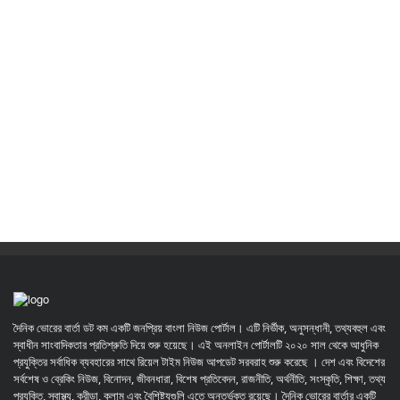
দৈনিক ভোরের বার্তা ডট কম একটি জনপ্রিয় বাংলা নিউজ পোর্টাল। এটি নির্ভীক, অনুসন্ধানী, তথ্যবহুল এবং
স্বাধীন সাংবাদিকতার প্রতিশ্রুতি দিয়ে শুরু হয়েছে। এই অনলাইন পোর্টালটি ২০২০ সাল থেকে আধুনিক
প্রযুক্তির সর্বাধিক ব্যবহারের সাথে রিয়েল টাইম নিউজ আপডেট সরবরাহ শুরু করেছে । দেশ এবং বিদেশের
সর্বশেষ ও ব্রেকিং নিউজ, বিনোদন, জীবনধারা, বিশেষ প্রতিবেদন, রাজনীতি, অর্থনীতি, সংস্কৃতি, শিক্ষা, তথ্য
প্রযুক্তি, স্বাস্থ্য, ক্রীড়া, কলাম এবং বৈশিষ্ট্যগুলি এতে অন্তর্ভুক্ত রয়েছে। দৈনিক ভোরের বার্তার একটি