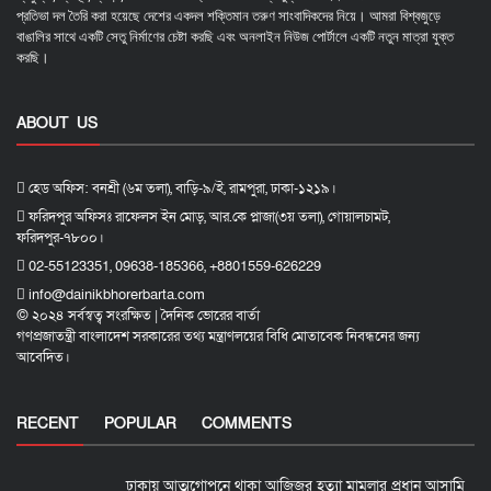
প্রতিভা দল তৈরি করা হয়েছে দেশের একদল শক্তিমান তরুণ সাংবাদিকদের নিয়ে। আমরা বিশ্বজুড়ে
বাঙালির সাথে একটি সেতু নির্মাণের চেষ্টা করছি এবং অনলাইন নিউজ পোর্টালে একটি নতুন মাত্রা যুক্ত
করছি।
ABOUT US
হেড অফিস: বনশ্রী (৬ম তলা), বাড়ি-৯/ই, রামপুরা, ঢাকা-১২১৯।
ফরিদপুর অফিসঃ রাফেলস ইন মোড়, আর.কে প্লাজা(৩য় তলা), গোয়ালচামট,
ফরিদপুর-৭৮০০।
02-55123351, 09638-185366, +8801559-626229
info@dainikbhorerbarta.com
© ২০২৪ সর্বস্বত্ব সংরক্ষিত | দৈনিক ভোরের বার্তা
গণপ্রজাতন্ত্রী বাংলাদেশ সরকারের তথ্য মন্ত্রাণলয়ের বিধি মোতাবেক নিবন্ধনের জন্য
আবেদিত।
RECENT
POPULAR
COMMENTS
ঢাকায় আত্মগোপনে থাকা আজিজুর হত্যা মামলার প্রধান আসামি