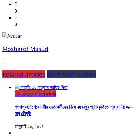
0
0
Mosharof Masud
Related articles
More from author
ঢাকা
দেশজুড়ে
ফরিদপুর
সালথা
শপথগ্রহণ শেষে দলীয় নেতাকর্মীদের নিয়ে বঙ্গবন্ধুর প্রতিকৃতিতে শ্রদ্ধা নিবেদন-
লাবু চৌধুরী
জানুয়ারি ১০, ২০২৪