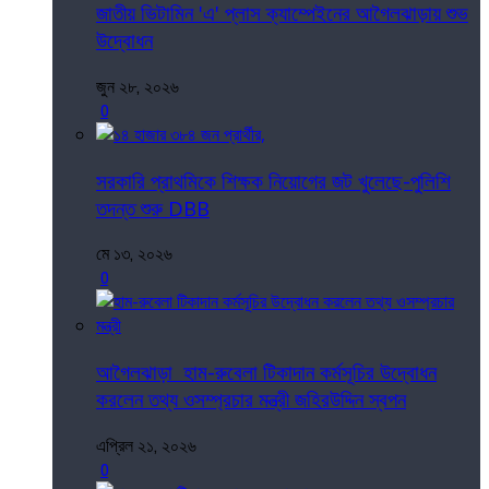
জাতীয় ভিটামিন 'এ' প্লাস ক্যাম্পেইনের আগৈলঝাড়ায় শুভ
উদ্বোধন
জুন ২৮, ২০২৬
0
সরকারি প্রাথমিকে শিক্ষক নিয়োগের জট খুলেছে-পুলিশি
তদন্ত শুরু DBB
মে ১৩, ২০২৬
0
আগৈলঝাড়া হাম-রুবেলা টিকাদান কর্মসূচির উদ্বোধন
করলেন তথ্য ওসম্প্রচার মন্ত্রী জহিরউদ্দিন স্বপন
এপ্রিল ২১, ২০২৬
0