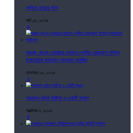
কবিতা-হায়রে ঈদ!
মার্চ ১৫, ২০২৬
0
মরহুম কেএম ওবায়দুর রহমান ৮দলীয় গোল্ডকাপ ফুটবল
টুনামেন্টের ফাইনাল সালথায় অনুষ্ঠিত
নভেম্বর ১৯, ২০২৫
0
অনবদ্য-ঘটনা দূর্ঘটনা ও একটি ক্যাপ
অক্টোবর ৩, ২০২৫
0