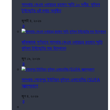
সালথায় কেএম ওবায়দুর রহমান স্মৃতি ১০ দলীয় ফুটবল
টুর্নামেন্টের ৬ষ্ট ম্যাচ অনুষ্ঠিত
জুলাই ৪, ২০২৬
0
জাঁকজমক পূর্ণভাবে সালথায় কেএম ওবায়দুর রহমান স্মৃতি
ফুটবল টুর্নামেন্টের শুভ উদ্বোধন
জুন ১৯, ২০২৬
0
সালথার সোনাপুর ইউনিয়ন ফুটবল একাডেমির (SUFA
আত্মপ্রকাশ
জুন ৪, ২০২৬
0