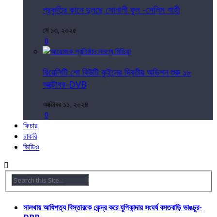
প্রকৃতির কানে দুলছে সোনালী ফুল -সেলিম শাহী
মে ১৩, ২০২৫
0
রিয়েলিটি শো বিউটি কুইনের দ্বিতীয় অডিশন শুরু ১৮
অক্টোবর-DVB
অক্টোবর ১১, ২০২৪
0
ফিচার
চাকরি
ভিডিও
সালথায় আধিপত্য বিস্তারকে কেন্দ্র করে যুগিকান্দায় সংঘর্ষ বসতবাড়ি ভাঙচুর-