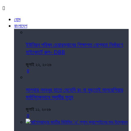
হোম
বাংলাদেশ
ইউনিয়ন পরিষদ চেয়ারম্যানের শিক্ষাগত যোগ্যতা নির্ধারণে
হাইকোর্টে রুল- DBB
জুলাই ২২, ২০২৬
0
সালথায় নববধূর হাতে মেহেদি রং না মুছতেই মালয়েশিয়ায়
মর্মান্তিকভাবে স্বামীর মৃত্যু
জুলাই ১১, ২০২৬
0