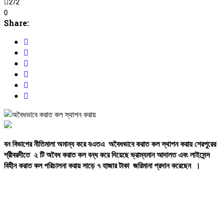
272
0
Share:
বন
বিভাগের
নীতিমালা
অমান্য
করে
যএতএ
অবৈধভাবে
করাত
কল
স্থাপন
করায়
শেরপুরের
শ্রীবরদীতে
২
টি
অবৈধ
করাত
কল
বন্ধ
করে
দিয়েছে
ভ্রাম্যমান
আদালত
এবং
লাইসেন্স
বিহীন
করাত
কল
পরিচালনা
করায়
সাড়ে
৭
হাজার
টাকা
জরিমানা
প্রদান
করেছেন
।