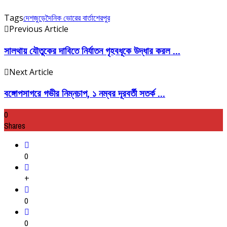
Tags
দেশজুড়ে
দৈনিক ভোরের বার্তা
শেরপুর
Previous Article
সালথায় যৌতুকের দাবিতে নির্যাতন গৃহবধূকে উদ্ধার করল ...
Next Article
বঙ্গোপসাগরে গভীর নিম্নচাপ, ১ নম্বর দূরবর্তী সতর্ক ...
0
Shares
0
+
0
0