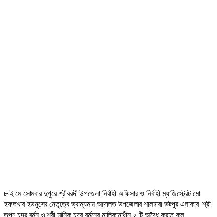
৮ ই মে সোমবার দুপুরে শ্রীবরদী উপজেলা নির্বাহী অফিসার ও নির্বাহী ম্যাজিস্ট্রেট মো
ইফতখার ইউনুসের নেতৃত্বে ভ্রাম্যমান আদালত উপজেলার শালমারা ভটপুর এলাকার শ্রী
তপন চন্দ্র বর্মন ও শ্রী মানিক চন্দ্র বর্মনের মালিকানাধীন ২ টি অবৈধ করাত কল