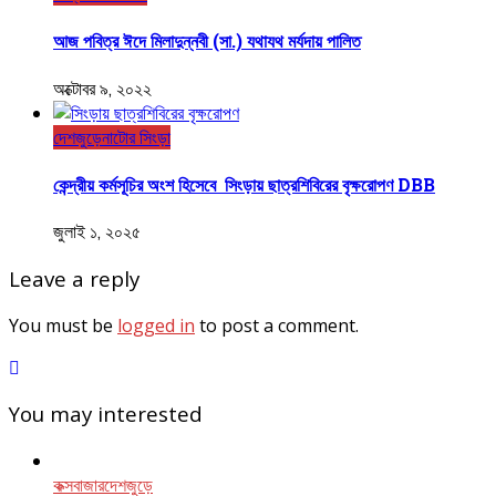
আজ পবিত্র ঈদে মিলাদুন্নবী (সা.) যথাযথ মর্যদায় পালিত
অক্টোবর ৯, ২০২২
দেশজুড়ে
নাটোর সিংড়া
কেন্দ্রীয় কর্মসূচির অংশ হিসেবে সিংড়ায় ছাত্রশিবিরের বৃক্ষরোপণ DBB
জুলাই ১, ২০২৫
Leave a reply
You must be
logged in
to post a comment.
You may interested
কক্সবাজার
দেশজুড়ে