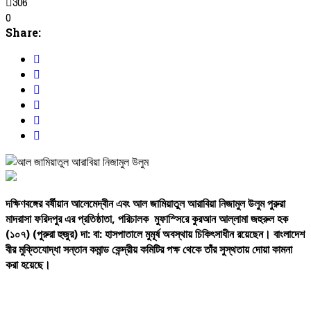
306
0
Share:
দক্ষিণবঙ্গের
বর্ষীয়ান
আলেমেদ্বীন
এবং
আল
জামিয়াতুল
আরাবিয়া
নিজামুল
উলুম
পুরুরা
মাদরাসা
ফরিদপুর
এর
প্রতিষ্ঠাতা
,
পরিচালক
মুফাস্সিরে
কুরআন
আল্লামা
জহুরুল
হক
(
১০৭
) (
পুরুরা
হুজুর
)
দা
:
বা
:
হাসপাতালে
মুমূর্ষ
অবস্থায়
চিকিৎসাধীন
রয়েছেন।
বাংলাদেশ
বীর
মুক্তিযোদ্ধা
সন্তান
কমান্ড
কেন্দ্রীয়
কমিটির
পক্ষ
থেকে
তাঁর
সুস্থতায়
দোয়া
কামনা
করা
হয়েছে।