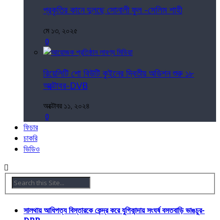
প্রকৃতির কানে দুলছে সোনালী ফুল -সেলিম শাহী
মে ১৩, ২০২৫
0
রিয়েলিটি শো বিউটি কুইনের দ্বিতীয় অডিশন শুরু ১৮
অক্টোবর-DVB
অক্টোবর ১১, ২০২৪
0
ফিচার
চাকরি
ভিডিও
সালথায় আধিপত্য বিস্তারকে কেন্দ্র করে যুগিকান্দায় সংঘর্ষ বসতবাড়ি ভাঙচুর-