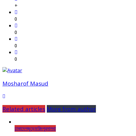
+
0
0
0
0
Mosharof Masud
Related articles
More from author
ঢাকা
দেশজুড়ে
ফরিদপুর
সালথা