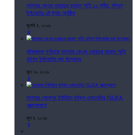
সালথায় কেএম ওবায়দুর রহমান স্মৃতি ১০ দলীয় ফুটবল
টুর্নামেন্টের ৬ষ্ট ম্যাচ অনুষ্ঠিত
জুলাই ৪, ২০২৬
0
জাঁকজমক পূর্ণভাবে সালথায় কেএম ওবায়দুর রহমান স্মৃতি
ফুটবল টুর্নামেন্টের শুভ উদ্বোধন
জুন ১৯, ২০২৬
0
সালথার সোনাপুর ইউনিয়ন ফুটবল একাডেমির (SUFA
আত্মপ্রকাশ
জুন ৪, ২০২৬
0