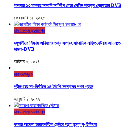
সালথায় ১৩ মামলার আসামি আ”লীগ নেতা সেলিম মাতুব্বর গ্রেফতার DVB
ফেব্রুয়ারি ১৫, ২০২৫
ঢাকা
দেশজুড়ে
ফরিদপুর
মধুখালীতে শিক্ষায় অনিয়মের তথ্য সংগ্রহ সাংবাদিক লাঞ্ছিত,ঘটনায় আদালতে
মামলা-DVB
অক্টোবর ৬, ২০২৪
ঢাকা
দেশজুড়ে
শ্রীনগরের নব-নির্বাচিত ১৪ ইউপি সদস্যদের শপথ গ্রহন
জানুয়ারি ৪, ২০২২
ঢাকা
দেশজুড়ে
ফরিদপুর
ভাঙ্গায় আয়েশা ডায়াগনস্টিক সেন্টারে স্বল্প মূল্যে সু-চিকিৎসা