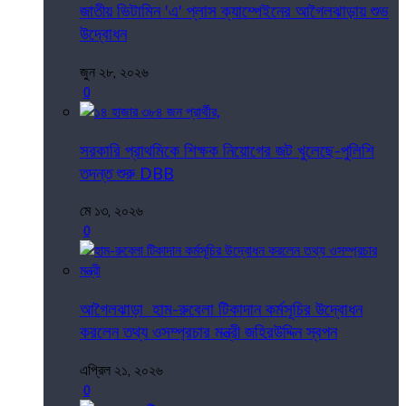
জাতীয় ভিটামিন 'এ' প্লাস ক্যাম্পেইনের আগৈলঝাড়ায় শুভ
উদ্বোধন
জুন ২৮, ২০২৬
0
সরকারি প্রাথমিকে শিক্ষক নিয়োগের জট খুলেছে-পুলিশি
তদন্ত শুরু DBB
মে ১৩, ২০২৬
0
আগৈলঝাড়া হাম-রুবেলা টিকাদান কর্মসূচির উদ্বোধন
করলেন তথ্য ওসম্প্রচার মন্ত্রী জহিরউদ্দিন স্বপন
এপ্রিল ২১, ২০২৬
0