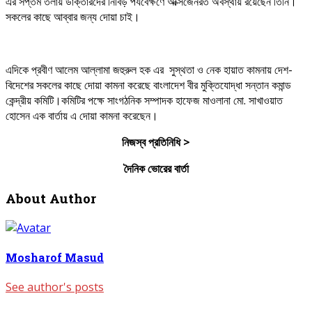
এর সপ্তম তলায় ডাক্তারদের নিবিড় পর্যবেক্ষণে অক্সিজেনরত অবস্থায় রয়েছেন তিঁনি।
সকলের কাছে আব্বার জন্য দোয়া চাই।
এদিকে প্রবীণ আলেম আল্লামা জহুরুল হক এর সুস্থতা ও নেক হায়াত কামনায় দেশ-
বিদেশের সকলের কাছে দোয়া কামনা করেছে বাংলাদেশ বীর মুক্তিযোদ্ধা সন্তান কমান্ড
কেন্দ্রীয় কমিটি।কমিটির পক্ষে সাংগঠনিক সম্পাদক হাফেজ মাওলানা মো. সাখাওয়াত
হোসেন এক বার্তায় এ দোয়া কামনা করেছেন।
নিজস্ব
প্রতিনিধি
>
দৈনিক ভোরের বার্তা
About Author
Mosharof Masud
See author's posts