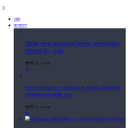
হোম
বাংলাদেশ
ইউনিয়ন পরিষদ চেয়ারম্যানের শিক্ষাগত যোগ্যতা নির্ধারণে
হাইকোর্টে রুল- DBB
জুলাই ২২, ২০২৬
0
সালথায় নববধূর হাতে মেহেদি রং না মুছতেই মালয়েশিয়ায়
মর্মান্তিকভাবে স্বামীর মৃত্যু
জুলাই ১১, ২০২৬
0