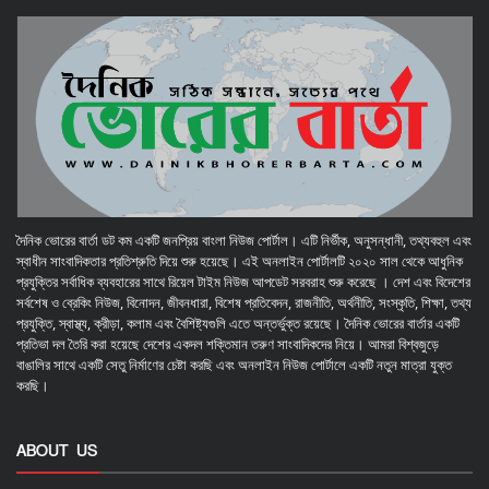
দৈনিক ভোরের বার্তা ডট কম একটি জনপ্রিয় বাংলা নিউজ পোর্টাল। এটি নির্ভীক, অনুসন্ধানী, তথ্যবহুল এবং
স্বাধীন সাংবাদিকতার প্রতিশ্রুতি দিয়ে শুরু হয়েছে। এই অনলাইন পোর্টালটি ২০২০ সাল থেকে আধুনিক
প্রযুক্তির সর্বাধিক ব্যবহারের সাথে রিয়েল টাইম নিউজ আপডেট সরবরাহ শুরু করেছে । দেশ এবং বিদেশের
সর্বশেষ ও ব্রেকিং নিউজ, বিনোদন, জীবনধারা, বিশেষ প্রতিবেদন, রাজনীতি, অর্থনীতি, সংস্কৃতি, শিক্ষা, তথ্য
প্রযুক্তি, স্বাস্থ্য, ক্রীড়া, কলাম এবং বৈশিষ্ট্যগুলি এতে অন্তর্ভুক্ত রয়েছে। দৈনিক ভোরের বার্তার একটি
প্রতিভা দল তৈরি করা হয়েছে দেশের একদল শক্তিমান তরুণ সাংবাদিকদের নিয়ে। আমরা বিশ্বজুড়ে
বাঙালির সাথে একটি সেতু নির্মাণের চেষ্টা করছি এবং অনলাইন নিউজ পোর্টালে একটি নতুন মাত্রা যুক্ত
করছি।
ABOUT US