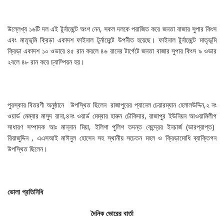
উল্লেখ্য ১৬টি দল এই টুর্নামেন্টে অংশ নেন, সকল দলকে পরাজিত করে জনতা বাজার সুপার কিংস
এবং মাতৃভূমি ক্রিড়া একাদশ ফাইনাল টুর্নামেন্টে উপনীত হয়েছে। ফাইনাল টুর্নামেন্টে মাতৃভূমি
ক্রিড়া একাদশ ১০ ওভারে ৪৫ রান করলে ৪৬ রানের টার্গেটে জনতা বাজার সুপার কিংস ৯ ওভার
২বলে ৪৮ রান করে চ্যাম্পিয়ন হয়।
পুরস্কার বিতরণী অনুষ্ঠানে উপস্থিত ছিলেন রাজাপুরের প্যানেল চেয়ারম্যান হেলালউদ্দিন,২ নং
ওয়ার্ড মেম্বার মাসুদ রানা,৪নং ওয়ার্ড মেম্বার হারুন চৌকিদার, রাজাপুর ইউনিয়ন আওয়ামিলীগ
সাধারণ সম্পাদক আঃ মান্নান মিয়া, ইলিশা পুলিশ তদন্ত কেন্দ্রের ইনচার্জ (ভারপ্রাপ্ত)
রিয়াজুদ্দিন , এএসআই মাঈনুল হোসেন সহ স্থানীয় সচেতন মহল ও ক্রিড়ামোধি ব্যাক্তিগন
উপস্থিত ছিলেন।
ভোলা
প্রতিনিধি
দৈনিক ভোরের বার্তা