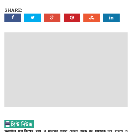
SHARE:
অনলাইন
জুয়া,
কিশোর
ঘ্যাং
ও
মাদকের
ভয়াল
ছোবল
থেকে
যুব
সমাজকে
দূরে
রাখতে
ও