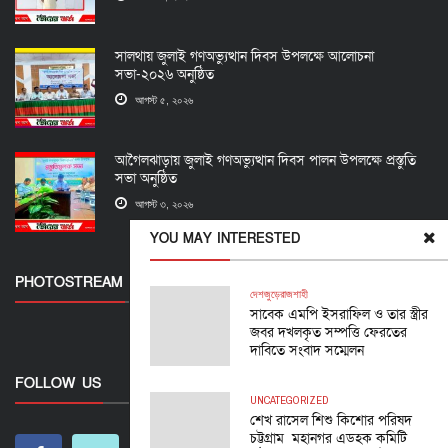
সালথায় জুলাই গণঅভ্যুত্থান দিবস উপলক্ষে আলোচনা
সভা-২০২৬ অনুষ্ঠিত
আগস্ট ৫, ২০২৬
আগৈলঝাড়ায় জুলাই গণঅভ্যুত্থান দিবস পালন উপলক্ষে প্রস্তুতি
সভা অনুষ্ঠিত
আগস্ট ৩, ২০২৬
YOU MAY INTERESTED
PHOTOSTREAM
দেশজুড়ে
রাজশাহী
সাবেক এমপি ইসরাফিল ও তার স্ত্রীর
জবর দখলকৃত সম্পত্তি ফেরতের
দাবিতে সংবাদ সম্মেলন
FOLLOW US
UNCATEGORIZED
শেখ রাসেল শিশু কিশোর পরিষদ
চট্টগ্রাম মহানগর এডহক কমিটি