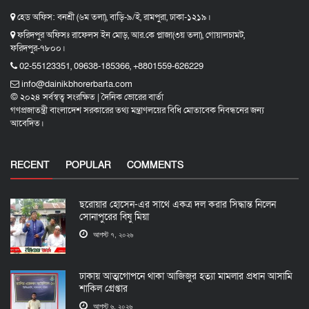
হেড অফিস: বনশ্রী (৬ম তলা), বাড়ি-৯/ই, রামপুরা, ঢাকা-১২১৯।
ফরিদপুর অফিসঃ রাফেলস ইন মোড়, আর.কে প্লাজা(৩য় তলা), গোয়ালচামট,
ফরিদপুর-৭৮০০।
02-55123351, 09638-185366, +8801559-626229
info@dainikbhorerbarta.com
© ২০২৪ সর্বস্বত্ব সংরক্ষিত | দৈনিক ভোরের বার্তা
গণপ্রজাতন্ত্রী বাংলাদেশ সরকারের তথ্য মন্ত্রাণলয়ের বিধি মোতাবেক নিবন্ধনের জন্য
আবেদিত।
RECENT
POPULAR
COMMENTS
ছরোয়ার হোসেন-এর সাথে একত্র দল করার সিদ্ধান্ত নিলেন
সোনাপুরের বিষু মিয়া
আগস্ট ৭, ২০২৬
ঢাকায় আত্মগোপনে থাকা আজিজুর হত্যা মামলার প্রধান আসামি
শাকিল গ্রেপ্তার
আগস্ট ৬, ২০২৬