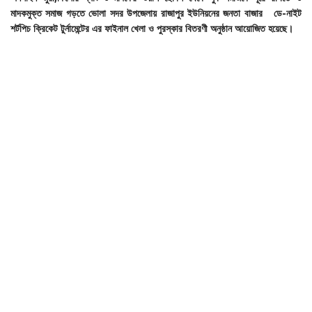
মাদকমুক্ত
সমাজ
গড়তে
ভোলা
সদর
উপজেলায়
রাজাপুর
ইউনিয়নের
জনতা
বাজার
ডে-
নাইট
শর্টপিচ
ক্রিকেট
টুর্নামেন্টের
এর
ফাইনাল
খেলা
ও
পুরস্কার
বিতরণী
অনুষ্ঠান
আয়োজিত
হয়েছে।