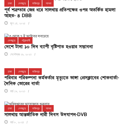
ঢাকা
দেশজুড়ে
ফরিদপুর
সালথা
পূর্ব শত্রুতার জের ধরে সালথায় প্রতিপক্ষের ওপর অতর্কিত হামলা
আহত- ৪ DBB
জুন ১৪, ২০২৫
দেশজুড়ে
পটুয়াখালী
দেশে টানা ১০ দিন ব্যাপী বৃষ্টিপাত হওয়ার সম্ভাবনা
সেপ্টেম্বর ২৯, ২০২৩
ঢাকা
দেশজুড়ে
ফরিদপুর
পরিবার পরিকল্পনা কর্মকর্তার মৃত্যুতে ভাঙ্গা প্রেসক্লাবের শোকবার্তা-
দৈনিক ভোরের বার্তা
মার্চ ১৯, ২০২৩
ঢাকা
দেশজুড়ে
ফরিদপুর
সালথা
সালথায় আন্তর্জাতিক নারী দিবস উদযাপন-DVB
মার্চ ৮, ২০২৪