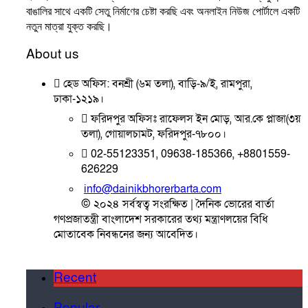
বাঙালির সাথে একটি সেতু নির্মাণের চেষ্টা করছি এবং অনলাইন নিউজ পোর্টালে একটি
নতুন মাত্রা যুক্ত করছি।
About us
হেড অফিস: বনশ্রী (৬ম তলা), বাড়ি-৯/ই, রামপুরা,
ঢাকা-১২১৯।
ফরিদপুর অফিসঃ রাফেলস ইন মোড়, আর.কে প্লাজা(৩য়
তলা), গোয়ালচামট, ফরিদপুর-৭৮০০।
02-55123351, 09638-185366, +8801559-
626229
info@dainikbhorerbarta.com
© ২০২৪ সর্বস্বত্ব সংরক্ষিত | দৈনিক ভোরের বার্তা
গণপ্রজাতন্ত্রী বাংলাদেশ সরকারের তথ্য মন্ত্রাণলয়ের বিধি
মোতাবেক নিবন্ধনের জন্য আবেদিত।
Recent