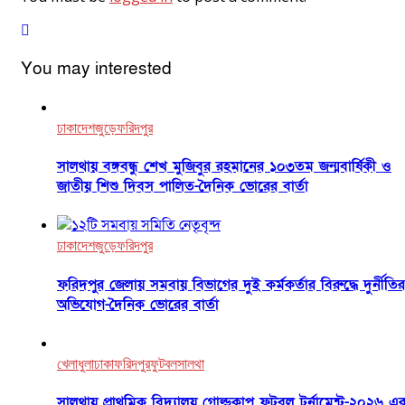
You may interested
ঢাকা
দেশজুড়ে
ফরিদপুর
সালথায় বঙ্গবন্ধু শেখ মুজিবুর রহমানের ১০৩তম জন্মবার্ষিকী ও
জাতীয় শিশু দিবস পালিত-দৈনিক ভোরের বার্তা
ঢাকা
দেশজুড়ে
ফরিদপুর
ফরিদপুর জেলায় সমবায় বিভাগের দুই কর্মকর্তার বিরুদ্ধে দুর্নীতির
অভিযোগ-দৈনিক ভোরের বার্তা
খেলাধুলা
ঢাকা
ফরিদপুর
ফুটবল
সালথা
সালথায় প্রাথমিক বিদ্যালয় গোল্ডকাপ ফুটবল টুর্নামেন্ট-২০২৬ এ