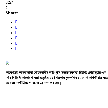
224
0
Share:
ফরিদপুরের
আলফাডাঙ্গা
পৌরসভাধীন
জাটিগ্রাম
সড়কে
চরপাড়া
মিঠাপুর
চৌরাস্তায়
এক
পৌর
নির্বাচনী
আলোচনা
সভা
অনুষ্ঠিত
হয়।গতকাল
বৃহস্পতিবার
২৫
শে
আগস্ট
রাত
৭:
৩
এর
সময়
মতবিনিময়
ও
আলোচনা
সভা
শুরু
হয়।