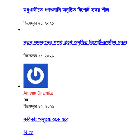
মধুখালীতে গণশুনানি অনুষ্ঠিত-রিপোর্ট হৃদয় শীল
ডিসেম্বর ২১, ২০২১
নতুন সদস্যদের শপথ গ্রহণ অনুষ্ঠিত রিপোর্ট-জগদীশ মন্ডল
ডিসেম্বর ২১, ২০২১
Amena Onamika
on
ডিসেম্বর ২২, ২০২১
কবিতা: অনুতপ্ত হতে হবে
Nice