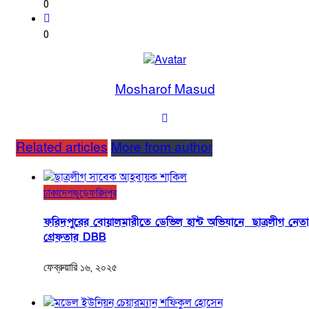
0
0
Mosharof Masud
Related articles
More from author
ঢাকা
দেশজুড়ে
ফরিদপুর
ফরিদপুরের বোয়ালমারীতে ডেভিল হান্ট অভিযানে ছাত্রলীগ নেতা
গ্রেফতার DBB
ফেব্রুয়ারি ১৬, ২০২৫