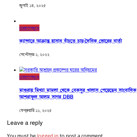
জুলাই ১৪, ২০২৫
ঢাকা
দেশজুড়ে
ক্যান্সারে আক্রান্ত হাসান বাঁচতে চায়-দৈনিক ভোরের বার্তা
সেপ্টেম্বর ১, ২০২২
ঢাকা
দেশজুড়ে
মাগুরায় মিথ্যা মামলা থেকে বেকসুর খালাস পেয়েছেন সাংবাদিক
আশরাফুল আলম সাগর DBB
ফেব্রুয়ারি ১১, ২০২৫
Leave a reply
You must be
logged in
to post a comment.