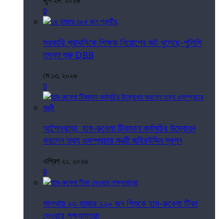
জুন ২৮, ২০২৬
0
সরকারি প্রাথমিকে শিক্ষক নিয়োগের জট খুলেছে-পুলিশি
তদন্ত শুরু DBB
মে ১৩, ২০২৬
0
আগৈলঝাড়া হাম-রুবেলা টিকাদান কর্মসূচির উদ্বোধন
করলেন তথ্য ওসম্প্রচার মন্ত্রী জহিরউদ্দিন স্বপন
এপ্রিল ২১, ২০২৬
0
সালথায় ২৩ হাজার ১২০ জন শিশুকে হাম-রুবেলা টিকা
দেওয়ার লক্ষ্যমাত্রা