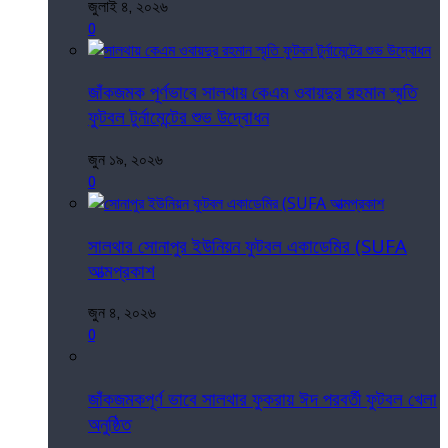
জুলাই ৪, ২০২৬
0
জাঁকজমক পূর্ণভাবে সালথায় কেএম ওবায়দুর রহমান স্মৃতি
ফুটবল টুর্নামেন্টের শুভ উদ্বোধন
জুন ১৯, ২০২৬
0
সালথার সোনাপুর ইউনিয়ন ফুটবল একাডেমির (SUFA
আত্মপ্রকাশ
জুন ৪, ২০২৬
0
জাঁকজমকপূর্ণ ভাবে সালথার ফুকরায় ঈদ পরবর্তী ফুটবল খেলা
অনুষ্ঠিত