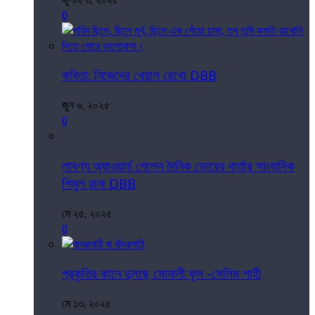
0
কবিতা: নিজেদের খেয়াল রেখো DBB
জুন ৬, ২০২৫
0
লাবণ্য অ্যাওয়ার্ড পেলেন দৈনিক ভোরের বার্তার সাংবাদিক
শিমুল রানা DBB
মে ২৫, ২০২৫
0
প্রকৃতির কানে দুলছে সোনালী ফুল -সেলিম শাহী
মে ১৩, ২০২৫