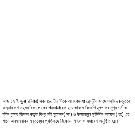
আজ ১২ ই জুন( রবিবার) সকাল১০ টার দিকে আলফাডাঙ্গা কেন্দ্রীয় জামে মসজিদ চত্তরে
অনুমান দশ সহস্রাধিক লোকের গনজামায়েত হয়ে ভারতে বিজেপি মুখপাত্র নুপুর শর্মা ও
নবীন কুমার জিন্দাল কর্তৃক বিশ্ব নবী মুহাম্মদ( সা:) ও উম্মাহাবুল মু’মিনীন আয়েশ ( রা:) এর
শানে অবমাননাকর মন্তব্যের প্রতিবাদে বিক্ষোভ মিছিল ও সমাবেশ অনুষ্ঠিত হয়।