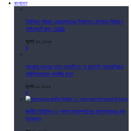
বাংলাদেশ
ইউনিয়ন পরিষদ চেয়ারম্যানের শিক্ষাগত যোগ্যতা নির্ধারণে
হাইকোর্টে রুল- DBB
জুলাই ২২, ২০২৬
0
সালথায় নববধূর হাতে মেহেদি রং না মুছতেই মালয়েশিয়ায়
মর্মান্তিকভাবে স্বামীর মৃত্যু
জুলাই ১১, ২০২৬
0
জাতীয় ভিটামিন 'এ' প্লাস ক্যাম্পেইনের আগৈলঝাড়ায় শুভ
উদ্বোধন