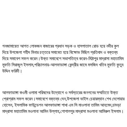
গনজামায়েত আগত লোকজন বাজারের প্রধান সড়ক ও হাসপাতাল রোড হয়ে নদীর কুল
দিয়ে উপজেলা শহীদ মিনার চত্তরে সমাবেত হয়ে বিক্ষোভ মিছিল প্রতিবাদ ও বক্তব্য
দিয়ে সমাবেশ সফল করেন।উক্ত সমাবেশে সভাপতিত্ব করেন-মিঠাপুর মাদ্রাসা মহাতামিম
মুফতি সিরাজুল ইসলাম,পরিচালনায়-আলফাডাঙ্গা কেন্দ্রীয় জামে মসজিদ খতিব মুফতি কুতুব
উদ্দিন ফরিদী।
আলফাডাঙ্গা কওমী ওলামা পরিষদের উদ্যোগে ও সর্বস্তরের জনগনের সম্মতিতে উক্ত
প্রোগ্রাম সফল করেন।সমাবেশে বক্তব্য দেন,উপজেলা ভাইস চেয়ারম্যান শেখ দেলোয়ার
হোসেন, ইসলামিক ফাউন্ডেশন আলফাডাঙ্গা শাখা এম সি মাওলানা তামিম আহমেদ,চাদড়া
মাদ্রাসা মহাতামিম মওলানা আমিন উল্লাহ,গোপালপুর মাদ্রাসা মওলানা আমিরুল ইসলাম।