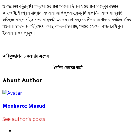
ও হেলেঞ্চা কঠুরাকান্দী মাদ্রাসা মওলানা আহসান উল্লাহ মওলানা মাহাবুবুব রহমান
আহাজারী,শীরগ্রাম মাদ্রাসা মওলানা আজিজুল্লাহ,কুসুমদি সালামিয়া মাদ্রাসা মুফতি
ওহিদুজ্জামান,পানাইল মাদ্রাসা মুফতি এবাদত হোসেন,কেরানীগঞ্জ আগানগর মসজিদ খতিব
মওলানা ইমরান জাফরী,সৈয়দ বাসার,কামরুল ইসলাম,হাসমত হোসেন কাজল,রফিকুল
ইসলাম রাজিব প্রমূখ।
আরিফুজ্জামান
চাকলাদার
আপেল
দৈনিক ভোরের বার্তা
About Author
Mosharof Masud
See author's posts