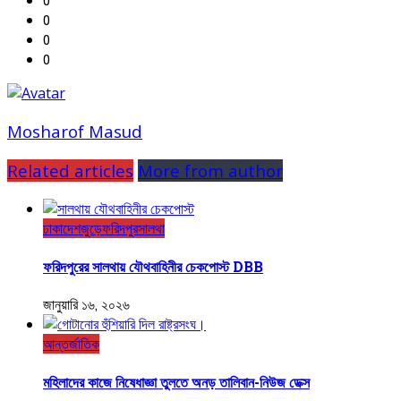
0
0
0
0
Mosharof Masud
Related articles
More from author
ঢাকা
দেশজুড়ে
ফরিদপুর
সালথা
ফরিদপুরের সালথায় যৌথবাহিনীর চেকপোস্ট DBB
জানুয়ারি ১৬, ২০২৬
আন্তর্জাতিক
মহিলাদের কাজে নিষেধাজ্ঞা তুলতে অনড় তালিবান-নিউজ ডেক্স