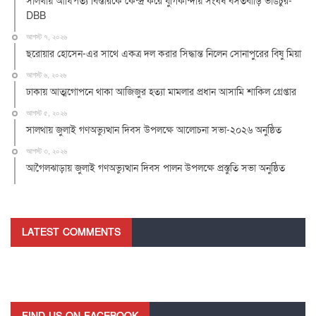
সালথায় আধিপত্য বিস্তারকে কেন্দ্র করে যুগিকান্দায় সংঘর্ষ বসতবাড়ি ভাঙচুর-
DBB
আগস্ট ৭, ২০২৬
ছরোয়ার হোসেন-এর সাথে একত্র দল করার সিদ্ধান্ত নিলেন সোনাপুরের বিষু মিয়া
আগস্ট ৬, ২০২৬
ঢাকায় আত্মগোপনে থাকা আজিজুর হত্যা মামলার প্রধান আসামি শাকিল গ্রেপ্তার
আগস্ট ৫, ২০২৬
সালথায় জুলাই গণঅভ্যুত্থান দিবস উপলক্ষে আলোচনা সভা-২০২৬ অনুষ্ঠিত
আগস্ট ৩, ২০২৬
আগৈলঝাড়ায় জুলাই গণঅভ্যুত্থান দিবস পালন উপলক্ষে প্রস্তুতি সভা অনুষ্ঠিত
LATEST COMMENTS