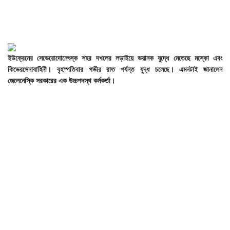
ইউক্রেনের
সেভেরোদোনেৎস্ক
শহর
দখলের
লড়াইয়ে
ভয়ানক
যুদ্ধে
মেতেছে
মস্কো
এবং
কিভের
সেনাবাহিনী।
বৃহস্পতিবার
গভীর
রাত
পর্যন্ত
যুদ্ধ
চলেছে।
এমনটাই
জানালেন
জেলেনেস্কি
সরকারের
এক
উচ্চপদস্থ
কর্মকর্তা।