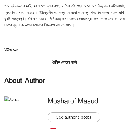
তবে ইউক্রেনের দাবি, দখল তো দূরের কথা, রাশিয়া এই শহর থেকে বেশ কিছু সেনা ইতিমধ্যেই
প্রত্যাহার করে নিয়েছে। ইউক্রেনীয়দের জন্য সেভেরোদোনেৎস্ক শহর নিজেদের দখলে রাখা
খুবই গুরুত্বপূর্ণ। যদি রুশ সেনারা লিসিচানস্ক্‌ এবং সেভেরোদোনেৎস্ক শহর দখলে নেয়, তা হলে
সমগ্র লুহানস্ক অঞ্চল মস্কোর নিয়ন্ত্রণে আসতে পারে।
নিউজ
ডেক্স
দৈনিক
ভোরের
বার্তা
About Author
Mosharof Masud
See author's posts