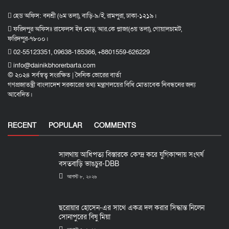
হেড অফিস: বনশ্রী (৬ম তলা), বাড়ি-৯/ই, রামপুরা, ঢাকা-১২১৯।
ফরিদপুর অফিসঃ রাফেলস ইন মোড়, আর.কে প্লাজা(৩য় তলা), গোয়ালচামট,
ফরিদপুর-৭৮০০।
02-55123351, 09638-185366, +8801559-626229
info@dainikbhorerbarta.com
© ২০২৪ সর্বস্বত্ব সংরক্ষিত | দৈনিক ভোরের বার্তা
গণপ্রজাতন্ত্রী বাংলাদেশ সরকারের তথ্য মন্ত্রাণলয়ের বিধি মোতাবেক নিবন্ধনের জন্য
আবেদিত।
RECENT
POPULAR
COMMENTS
সালথায় আধিপত্য বিস্তারকে কেন্দ্র করে যুগিকান্দায় সংঘর্ষ
বসতবাড়ি ভাঙচুর-DBB
আগস্ট ৮, ২০২৬
ছরোয়ার হোসেন-এর সাথে একত্র দল করার সিদ্ধান্ত নিলেন
সোনাপুরের বিষু মিয়া