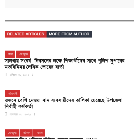
RELATED ARTICLES
MORE FROM AUTHOR
ঢাকা
দেশজুড়ে
সালথায় সংঘর্ষ নিরসনের লক্ষে শিক্ষার্থীদের সাথে পুলিশ সুপারের
মতবিনিময়-দৈনিক ভোরের বার্তা
এপ্রিল ১৯, ২০২২
পটুয়াখালী
ওজনে বেশি নেওয়া ধান ব্যবসায়ীদের তালিকা চেয়েছে উপজেলা
নির্বাহী কর্মকর্তা
নভেম্বর ৩০, ২০২২
দেশজুড়ে
বরিশাল
ভোলা