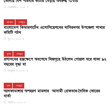
ভোলায় বিশ পরিবার কাঁটার বেড়ায় অবরুদ্ধ -DVB
ফেব্রুয়ারি ৮, ২০২৪
চট্টগ্রাম
দেশজুড়ে
বাংলাদেশ কিন্ডারগার্টেন এসোসিয়েশনের নাসিরনগর উপজেলা শাখার
কমিটি গঠন
জুন ১১, ২০২২
খুলনা
দেশজুড়ে
প্রশাসনের হস্তক্ষেপে অবশেষে নিজগৃহে উঠলেন গোয়াল ঘরে থাকা ৯২
বছরের বৃদ্ধা মা
জানুয়ারি ১৯, ২০২২
ঢাকা
দেশজুড়ে
আলফাডাঙ্গায় অপহরণ মামলার আসামী গ্রেফতার-দৈনিক ভোরের
বার্তা
আগস্ট ৮, ২০২২