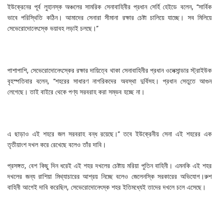
ইউক্রেনের পূর্ব লুহানস্ক অঞ্চলের সামরিক সেনাবাহিনীর প্রধান সের্হি হেইডে বলেন, ‘‘সার্বিক
ভাবে পরিস্থিতি কঠিন। আমাদের সেনারা সীমানা রক্ষার চেষ্টা চালিয়ে যাচ্ছে। সব মিলিয়ে
সেভেরোদোনেৎস্কে ভয়াবহ লড়াই চলছে।’’
পাশাপাশি, সেভেরোদোনেৎস্কের রক্ষার দায়িত্বে থাকা সেনাবাহিনীর প্রধান ওলেক্সান্ডার স্ট্রাইউক
বৃহস্পতিবার বলেন, ‘‘শহরের সাধারণ নাগরিকদের অবস্থা দুর্বিসহ। প্রধান সেতুতে আগুন
লেগেছে। তাই বাইরে থেকে পণ্য সরবরাহ করা সম্ভব হচ্ছে না।
এ ছাড়াও এই শহরে জল সরবরাহ বন্ধ রয়েছে।’’ তবে ইউক্রেনীয় সেনা এই শহরের এক
তৃতীয়াংশ দখল করে রেখেছে বলেও তাঁর দাবি।
প্রসঙ্গত, বেশ কিছু দিন ধরেই এই শহর দখলের চেষ্টায় মরিয়া পুতিন বাহিনী। এমনকি এই শহর
দখলের জন্য রাশিয়া মিথ্যাচারের আশ্রয় নিচ্ছে বলেও জেলেনস্কি সরকারের অভিযোগ।রুশ
বাহিনী আগেই দাবি করেছিল, সেভেরোদোনেৎস্ক শহর ইতিমধ্যেই তাদের দখলে চলে এসেছে।