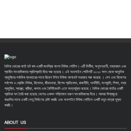
দৈনিক ভোরের বার্তা ডট কম একটি জনপ্রিয় বাংলা নিউজ পোর্টাল। এটি নির্ভীক, অনুসন্ধানী, তথ্যবহুল এবং
স্বাধীন সাংবাদিকতার প্রতিশ্রুতি দিয়ে শুরু হয়েছে। এই অনলাইন পোর্টালটি ২০২০ সাল থেকে আধুনিক
প্রযুক্তির সর্বাধিক ব্যবহারের সাথে রিয়েল টাইম নিউজ আপডেট সরবরাহ শুরু করেছে । দেশ এবং বিদেশের
সর্বশেষ ও ব্রেকিং নিউজ, বিনোদন, জীবনধারা, বিশেষ প্রতিবেদন, রাজনীতি, অর্থনীতি, সংস্কৃতি, শিক্ষা, তথ্য
প্রযুক্তি, স্বাস্থ্য, ক্রীড়া, কলাম এবং বৈশিষ্ট্যগুলি এতে অন্তর্ভুক্ত রয়েছে। দৈনিক ভোরের বার্তার একটি
প্রতিভা দল তৈরি করা হয়েছে দেশের একদল শক্তিমান তরুণ সাংবাদিকদের নিয়ে। আমরা বিশ্বজুড়ে
বাঙালির সাথে একটি সেতু নির্মাণের চেষ্টা করছি এবং অনলাইন নিউজ পোর্টালে একটি নতুন মাত্রা যুক্ত
করছি।
ABOUT US