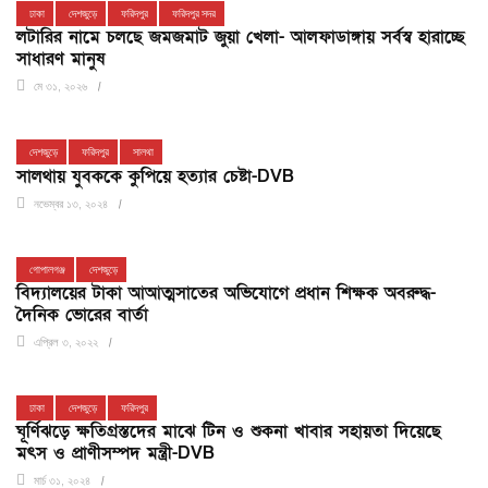
ঢাকা
দেশজুড়ে
ফরিদপুর
ফরিদপুর সদর
লটারির নামে চলছে জমজমাট জুয়া খেলা- আলফাডাঙ্গায় সর্বস্ব হারাচ্ছে
সাধারণ মানুষ
মে ৩১, ২০২৬
দেশজুড়ে
ফরিদপুর
সালথা
সালথায় যুবককে কুপিয়ে হত্যার চেষ্টা-DVB
নভেম্বর ১৩, ২০২৪
গোপালগঞ্জ
দেশজুড়ে
বিদ্যালয়ের টাকা আআত্মসাতের অভিযোগে প্রধান শিক্ষক অবরুদ্ধ-
দৈনিক ভোরের বার্তা
এপ্রিল ৩, ২০২২
ঢাকা
দেশজুড়ে
ফরিদপুর
ঘূর্ণিঝড়ে ক্ষতিগ্রস্তদের মাঝে টিন ও শুকনা খাবার সহায়তা দিয়েছে
মৎস ও প্রাণীসম্পদ মন্ত্রী-DVB
মার্চ ৩১, ২০২৪