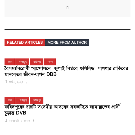
RELATED ARTICLES
MORE FROM AUTHOR
ঢাকা
দেশজুড়ে
ফরিদপুর
সালথা
বৈসম্যবিরোধী আন্দোলনে জুলাই বিপ্লবে গুলিবিদ্ধ সালথার রাকিবের
মানবেতর জীবন-যাপন DBB
মার্চ ৬, ২০২৫
ঢাকা
দেশজুড়ে
ফরিদপুর
ফরিদপুরের চারটি সংসদীয় আসনের সবকটিতে জামায়াতের প্রার্থী
চূড়ান্ত DVB
ফেব্রুয়ারি ২, ২০২৫