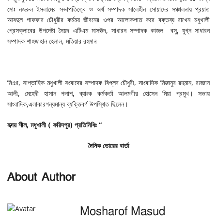
মোঃ নজরুল ইসলামের সভাপতিত্বে ও অর্থ সম্পাদক সালেহীন সোয়াদের সঞ্চালনায় প্রয়াত
আবদুল গাফফার চৌধুরীর কর্মময় জীবনের ওপর আলোকপাত করে বক্তব্য রাখেন মধুখালী
প্রেসক্লাবের উপদেষ্টা সৈয়দ এটিএম মাসঊদ, সাধারন সম্পাদক কাজল বসু, যুগ্ন সাধারন
সম্পাদক শাহজাহান হেলাল, মতিয়ার রহমান
মিঞা, সাপ্তাহিক মধুখালী সংবাদের সম্পাদক বিপ্লব চৌধুরী, সাংবাদিক মিজানুর রহমান, রমজান
আলী, মেহেদী হাসান পলাশ, ব্যাংক কর্মকর্তা আলমগীর হোসেন মিয়া প্রমুখ। সভায়
সাংবাদিক,এলাকারগন্যমান্য ব্যক্তিবর্গ উপস্থিত ছিলেন।
হৃদয়
শীল,
মধুখালী (
ফরিদপুর)
প্রতিনিধিঃ “
দৈনিক ভোরের বার্তা
About Author
Mosharof Masud