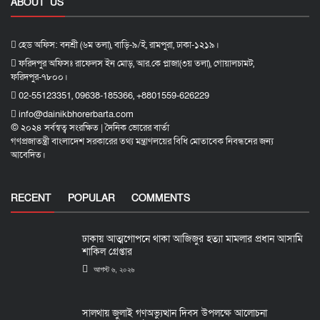
ABOUT US
হেড অফিস: বনশ্রী (৬ম তলা), বাড়ি-৯/ই, রামপুরা, ঢাকা-১২১৯।
ফরিদপুর অফিসঃ রাফেলস ইন মোড়, আর.কে প্লাজা(৩য় তলা), গোয়ালচামট,
ফরিদপুর-৭৮০০।
02-55123351, 09638-185366, +8801559-626229
info@dainikbhorerbarta.com
© ২০২৪ সর্বস্বত্ব সংরক্ষিত | দৈনিক ভোরের বার্তা
গণপ্রজাতন্ত্রী বাংলাদেশ সরকারের তথ্য মন্ত্রাণলয়ের বিধি মোতাবেক নিবন্ধনের জন্য
আবেদিত।
RECENT
POPULAR
COMMENTS
ঢাকায় আত্মগোপনে থাকা আজিজুর হত্যা মামলার প্রধান আসামি
শাকিল গ্রেপ্তার
আগস্ট ৬, ২০২৬
সালথায় জুলাই গণঅভ্যুত্থান দিবস উপলক্ষে আলোচনা