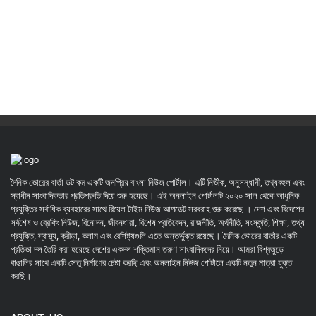
দৈনিক ভোরের বার্তা ডট কম একটি জনপ্রিয় বাংলা নিউজ পোর্টাল। এটি নির্ভীক, অনুসন্ধানী, তথ্যবহুল এবং
স্বাধীন সাংবাদিকতার প্রতিশ্রুতি দিয়ে শুরু হয়েছে। এই অনলাইন পোর্টালটি ২০২০ সাল থেকে আধুনিক
প্রযুক্তির সর্বাধিক ব্যবহারের সাথে রিয়েল টাইম নিউজ আপডেট সরবরাহ শুরু করেছে । দেশ এবং বিদেশের
সর্বশেষ ও ব্রেকিং নিউজ, বিনোদন, জীবনধারা, বিশেষ প্রতিবেদন, রাজনীতি, অর্থনীতি, সংস্কৃতি, শিক্ষা, তথ্য
প্রযুক্তি, স্বাস্থ্য, ক্রীড়া, কলাম এবং বৈশিষ্ট্যগুলি এতে অন্তর্ভুক্ত রয়েছে। দৈনিক ভোরের বার্তার একটি
প্রতিভা দল তৈরি করা হয়েছে দেশের একদল শক্তিমান তরুণ সাংবাদিকদের নিয়ে। আমরা বিশ্বজুড়ে
বাঙালির সাথে একটি সেতু নির্মাণের চেষ্টা করছি এবং অনলাইন নিউজ পোর্টালে একটি নতুন মাত্রা যুক্ত
করছি।