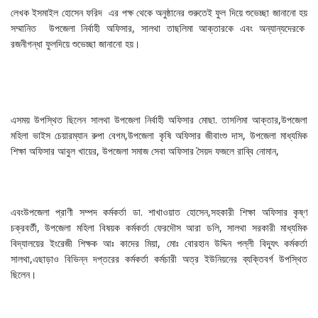
লেখক ইসমাইল হোসেন ফরিদ এর পক্ষ থেকে অনুষ্ঠানের শুরুতেই ফুল দিয়ে শুভেচ্ছা জানানো হয়
সম্মানিত উপজেলা নির্বাহী অফিসার, সালথা তাছলিমা আক্তারকে এবং অন্যান্যদেরকে
রজনীগন্ধা ফুলদিয়ে শুভেচ্ছা জানানো হয়।
এসময় উপস্থিত ছিলেন সালথা উপজেলা নির্বাহী অফিসার মোছা. তাসলিমা আক্তার,উপজেলা
মহিলা ভাইস চেয়ারম্যান রুপা বেগম,উপজেলা কৃষি অফিসার জীবাংশু দাস, উপজেলা মাধ্যমিক
শিক্ষা অফিসার আবুল খায়ের, উপজেলা সমাজ সেবা অফিসার সৈয়দ ফজলে রাব্বি নোমান,
এবংউপজেলা প্রাণী সম্পদ কর্মকর্তা ডা. শাখাওয়াত হোসেন,সহকারী শিক্ষা অফিসার কৃষ্ণ
চক্রবর্তী, উপজেলা মহিলা বিষয়ক কর্মকর্তা ফেরদৌস আরা ডলি, সালথা সরকারী মাধ্যমিক
বিদ্যালয়ের ইংরেজী শিক্ষক আঃ কাদের মিয়া, মোঃ বোরহান উদ্দিন পল্লী বিদ্যূৎ কর্মকর্তা
সালথা,এছাড়াও বিভিন্ন দপ্তরের কর্মকর্তা কর্মচারী অত্র ইউনিয়নের ব্যক্তিবর্গ উপস্থিত
ছিলেন।