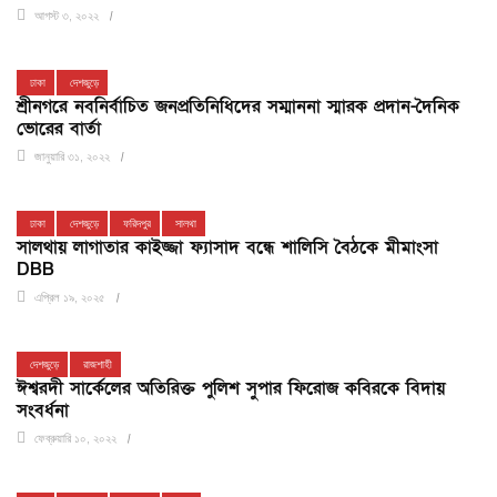
আগস্ট ৩, ২০২২
ঢাকা
দেশজুড়ে
শ্রীনগরে নবনির্বাচিত জনপ্রতিনিধিদের সম্মাননা স্মারক প্রদান-দৈনিক
ভোরের বার্তা
জানুয়ারি ৩১, ২০২২
ঢাকা
দেশজুড়ে
ফরিদপুর
সালথা
সালথায় লাগাতার কাইজ্জা ফ্যাসাদ বন্ধে শালিসি বৈঠকে মীমাংসা
DBB
এপ্রিল ১৯, ২০২৫
দেশজুড়ে
রাজশাহী
ঈশ্বরদী সার্কেলের অতিরিক্ত পুলিশ সুপার ফিরোজ কবিরকে বিদায়
সংবর্ধনা
ফেব্রুয়ারি ১০, ২০২২