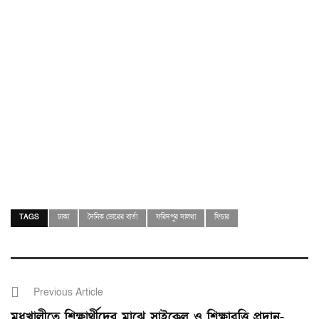
TAGS
ঢাকা
দৈনিক ভোরের বার্তা
ফরিদপুর সালথা
ফিচার
Previous Article
মধুখালীতে শিক্ষার্থীদের মাঝে সাইকেল ও শিক্ষাবৃত্তি প্রদান-