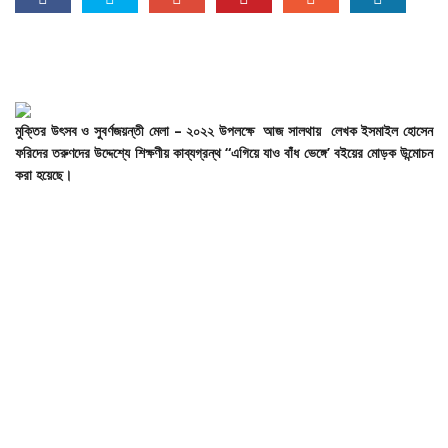
মুক্তির
উৎসব
ও
সুবর্ণজয়ন্তী
মেলা –
২০২২
উপলক্ষে
আজ
সালথায়
লেখক
ইসমাইল
হোসেন
ফরিদের
তরুণদের
উদ্দেশ্যে
শিক্ষণীয়
কাব্যগ্রন্থ “
এগিয়ে
যাও
বাঁধ
ভেঙ্গে’
বইয়ের
মোড়ক
উন্মোচন
করা
হয়েছে।