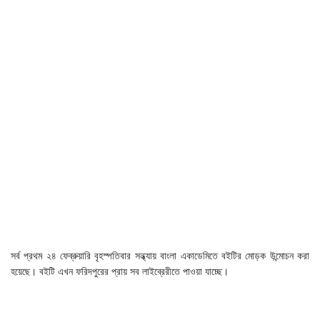
সর্ব প্রথম ২৪ ফেব্রুয়ারি বৃহস্পতিবার সন্ধ্যায় বাংলা একাডেমিতে বইটির মোড়ক উন্মোচন করা
হয়েছে। বইটি এখন ফরিদপুরের প্রায় সব লাইব্রেরীতে পাওয়া যাচ্ছে।