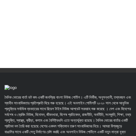
দৈনিক ভোরের বার্তা ডট কম একটি জনপ্রিয় বাংলা নিউজ পোর্টাল। এটি নির্ভীক, অনুসন্ধানী, তথ্যবহুল এবং
স্বাধীন সাংবাদিকতার প্রতিশ্রুতি দিয়ে শুরু হয়েছে। এই অনলাইন পোর্টালটি ২০২০ সাল থেকে আধুনিক
প্রযুক্তির সর্বাধিক ব্যবহারের সাথে রিয়েল টাইম নিউজ আপডেট সরবরাহ শুরু করেছে । দেশ এবং বিদেশের
সর্বশেষ ও ব্রেকিং নিউজ, বিনোদন, জীবনধারা, বিশেষ প্রতিবেদন, রাজনীতি, অর্থনীতি, সংস্কৃতি, শিক্ষা, তথ্য
প্রযুক্তি, স্বাস্থ্য, ক্রীড়া, কলাম এবং বৈশিষ্ট্যগুলি এতে অন্তর্ভুক্ত রয়েছে। দৈনিক ভোরের বার্তার একটি
প্রতিভা দল তৈরি করা হয়েছে দেশের একদল শক্তিমান তরুণ সাংবাদিকদের নিয়ে। আমরা বিশ্বজুড়ে
বাঙালির সাথে একটি সেতু নির্মাণের চেষ্টা করছি এবং অনলাইন নিউজ পোর্টালে একটি নতুন মাত্রা যুক্ত