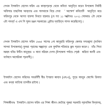
লেখক ইসমাইল হোসেন ফরিদ এর কাব্যগ্রন্থ থেকে কবিতা আবৃত্তি করেন উপজেলা নির্বাহী
অফিসার তাছলিমা আক্তার এবং সালথাকে নিয়ে লেখা ‘ আক্ষেপ’ কবিতাটি আবৃত্তি করে
ফরিদপুর থেকে আগত হাফসা বিনতে হায়দার (যে গত ১১ অক্টোবর ২০২১ সোমবার ২টা থেকে
৩টা পযর্ন্ত এ এস পি সুমন রঞ্জন সরকারের ১ঘন্টার দ্বায়িত্ব পালন করেছিলো)।
লেখক ইসমাইল হোসেন ফরিদ ১৯৬৫ সালের ১লা জানুয়ারি ফরিদপুর জেলার নগরকান্দা (বর্তমান
সালথা উপজেলার) ফুকরা গ্রামের সম্ভ্রান্ত এক মুসলিম পরিবারে জন্ম গ্রহন করেন। তাঁর পিতা
মরহুম খবির উদ্দীন মাতুব্বর ও মাতা মরিয়ম বেগম (উপজেলা পর্যায়ে শ্রেষ্ঠ জয়িতা জননী এবং
বর্তমানে আমেরিকা প্রবাসী)।
ইসমাইল হোসেন ফরিদের সহধর্মিণী মীর ইশরাত জাহান (এম.এ), পুত্র মাহবুব মোর্শেদ রিফাত
এবং কন্যা ফাতিমা তাসনীম রাইসা।
শিক্ষাজীবনঃ ইসমাইল হোসেন ফরিদ এর শিক্ষা জীবন কেটেছে পুরুরা সরকারি প্রাথমিক বিদ্যালয়,