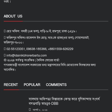
করছি।
ABOUT US
হেড অফিস: বনশ্রী (৬ম তলা), বাড়ি-৯/ই, রামপুরা, ঢাকা-১২১৯।
ফরিদপুর অফিসঃ রাফেলস ইন মোড়, আর.কে প্লাজা(৩য় তলা), গোয়ালচামট,
ফরিদপুর-৭৮০০।
02-55123351, 09638-185366, +8801559-626229
info@dainikbhorerbarta.com
© ২০২৪ সর্বস্বত্ব সংরক্ষিত | দৈনিক ভোরের বার্তা
গণপ্রজাতন্ত্রী বাংলাদেশ সরকারের তথ্য মন্ত্রাণলয়ের বিধি মোতাবেক নিবন্ধনের জন্য
আবেদিত।
RECENT
POPULAR
COMMENTS
সালথায় আধিপত্য বিস্তারকে কেন্দ্র করে যুগিকান্দায় সংঘর্ষ
বসতবাড়ি ভাঙচুর-DBB
আগস্ট ৮, ২০২৬