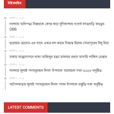
টাইমলাইন
আগস্ট ৮, ২০২৬
সালথায় আধিপত্য বিস্তারকে কেন্দ্র করে যুগিকান্দায় সংঘর্ষ বসতবাড়ি ভাঙচুর-
DBB
আগস্ট ৭, ২০২৬
ছরোয়ার হোসেন-এর সাথে একত্র দল করার সিদ্ধান্ত নিলেন সোনাপুরের বিষু মিয়া
আগস্ট ৬, ২০২৬
ঢাকায় আত্মগোপনে থাকা আজিজুর হত্যা মামলার প্রধান আসামি শাকিল গ্রেপ্তার
আগস্ট ৫, ২০২৬
সালথায় জুলাই গণঅভ্যুত্থান দিবস উপলক্ষে আলোচনা সভা-২০২৬ অনুষ্ঠিত
আগস্ট ৩, ২০২৬
আগৈলঝাড়ায় জুলাই গণঅভ্যুত্থান দিবস পালন উপলক্ষে প্রস্তুতি সভা অনুষ্ঠিত
LATEST COMMENTS