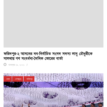
ফরিদপুর-২ আস‌নের নব-‌নির্বা‌চিত সংসদ সদস‌্য লাবু চৌধুরী‌কে
সালথায় গণ সংবর্ধনা-দৈনিক ভোরের বার্তা
নভেম্বর ২৯, ২০২২
ঢাকা
দেশজুড়ে
ফরিদপুর