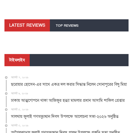
LATEST REVIEWS
TOP REVIEWS
টাইমলাইন
আগস্ট ৭, ২০২৬
ছরোয়ার হোসেন-এর সাথে একত্র দল করার সিদ্ধান্ত নিলেন সোনাপুরের বিষু মিয়া
আগস্ট ৬, ২০২৬
ঢাকায় আত্মগোপনে থাকা আজিজুর হত্যা মামলার প্রধান আসামি শাকিল গ্রেপ্তার
আগস্ট ৫, ২০২৬
সালথায় জুলাই গণঅভ্যুত্থান দিবস উপলক্ষে আলোচনা সভা-২০২৬ অনুষ্ঠিত
আগস্ট ৩, ২০২৬
আগৈলঝাড়ায় জুলাই গণঅভ্যুত্থান দিবস পালন উপলক্ষে প্রস্তুতি সভা অনুষ্ঠিত