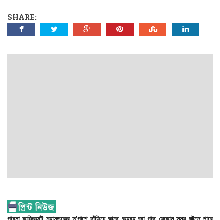
SHARE:
পাবনা
কাজিরহাট
মহাসড়কের
দু’
পাশে
দাঁড়িয়ে
আছে
অহরহ
মরা
গাছ
যেকোন
সময়
ঘটতে
পারে