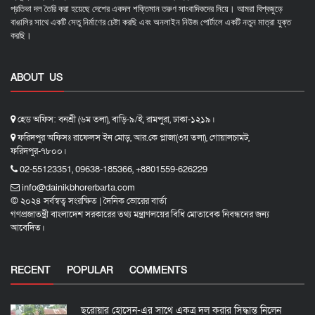
প্রতিভা দল তৈরি করা হয়েছে দেশের একদল শক্তিমান তরুণ সাংবাদিকদের নিয়ে। আমরা বিশ্বজুড়ে
বাঙালির সাথে একটি সেতু নির্মাণের চেষ্টা করছি এবং অনলাইন নিউজ পোর্টালে একটি নতুন মাত্রা যুক্ত
করছি।
ABOUT US
হেড অফিস: বনশ্রী (৬ম তলা), বাড়ি-৯/ই, রামপুরা, ঢাকা-১২১৯।
ফরিদপুর অফিসঃ রাফেলস ইন মোড়, আর.কে প্লাজা(৩য় তলা), গোয়ালচামট,
ফরিদপুর-৭৮০০।
02-55123351, 09638-185366, +8801559-626229
info@dainikbhorerbarta.com
© ২০২৪ সর্বস্বত্ব সংরক্ষিত | দৈনিক ভোরের বার্তা
গণপ্রজাতন্ত্রী বাংলাদেশ সরকারের তথ্য মন্ত্রাণলয়ের বিধি মোতাবেক নিবন্ধনের জন্য
আবেদিত।
RECENT
POPULAR
COMMENTS
ছরোয়ার হোসেন-এর সাথে একত্র দল করার সিদ্ধান্ত নিলেন