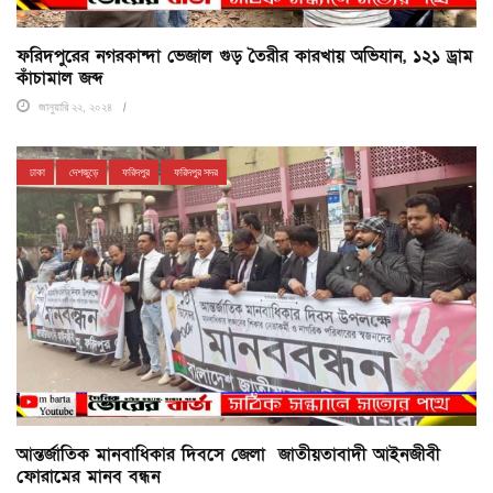
ফরিদপুরের নগরকান্দা ভেজাল গুড় তৈরীর কারখায় অভিযান, ১২১ ড্রাম
কাঁচামাল জব্দ
জানুয়ারি ২২, ২০২৪
ঢাকা
দেশজুড়ে
ফরিদপুর
ফরিদপুর সদর
আন্তর্জাতিক মানবাধিকার দিবসে জেলা জাতীয়তাবাদী আইনজীবী
ফোরামের মানব বন্ধন