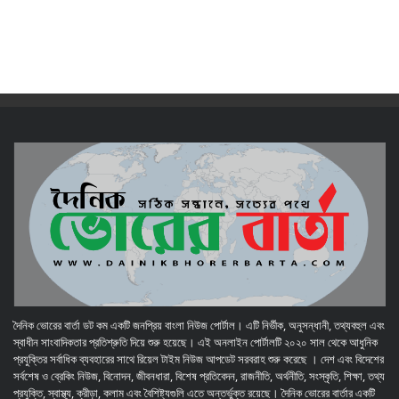
দৈনিক ভোরের বার্তা ডট কম একটি জনপ্রিয় বাংলা নিউজ পোর্টাল। এটি নির্ভীক, অনুসন্ধানী, তথ্যবহুল এবং
স্বাধীন সাংবাদিকতার প্রতিশ্রুতি দিয়ে শুরু হয়েছে। এই অনলাইন পোর্টালটি ২০২০ সাল থেকে আধুনিক
প্রযুক্তির সর্বাধিক ব্যবহারের সাথে রিয়েল টাইম নিউজ আপডেট সরবরাহ শুরু করেছে । দেশ এবং বিদেশের
সর্বশেষ ও ব্রেকিং নিউজ, বিনোদন, জীবনধারা, বিশেষ প্রতিবেদন, রাজনীতি, অর্থনীতি, সংস্কৃতি, শিক্ষা, তথ্য
প্রযুক্তি, স্বাস্থ্য, ক্রীড়া, কলাম এবং বৈশিষ্ট্যগুলি এতে অন্তর্ভুক্ত রয়েছে। দৈনিক ভোরের বার্তার একটি