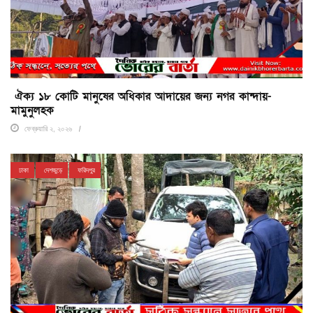
ঐক্য ১৮ কোটি মানুষের অধিকার আদায়ের জন্য নগর কান্দায়-
মামুনুলহক
ফেব্রুয়ারি ২, ২০২৬
ঢাকা
দেশজুড়ে
ফরিদপুর