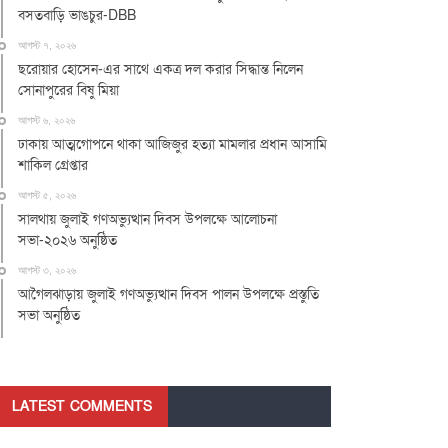
বসতবাড়ি ভাঙচুর-DBB
আগস্ট ৭, ২০২৬
ছরোয়ার হোসেন-এর সাথে একত্র দল করার সিদ্ধান্ত নিলেন
সোনাপুরের বিষু মিয়া
আগস্ট ৬, ২০২৬
ঢাকায় আত্মগোপনে থাকা আজিজুর হত্যা মামলার প্রধান আসামি
শাকিল গ্রেপ্তার
আগস্ট ৫, ২০২৬
সালথায় জুলাই গণঅভ্যুত্থান দিবস উপলক্ষে আলোচনা
সভা-২০২৬ অনুষ্ঠিত
আগস্ট ৩, ২০২৬
আগৈলঝাড়ায় জুলাই গণঅভ্যুত্থান দিবস পালন উপলক্ষে প্রস্তুতি
সভা অনুষ্ঠিত
LATEST COMMENTS