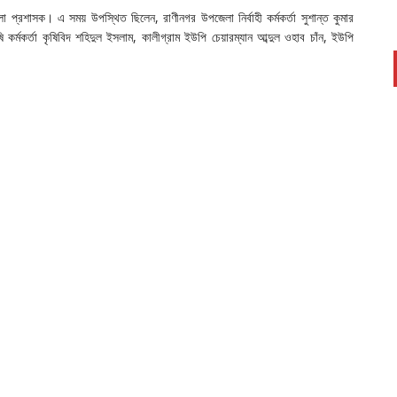
লা প্রশাসক। এ সময় উপস্থিত ছিলেন, রাণীনগর উপজেলা নির্বাহী কর্মকর্তা সুশান্ত কুমার
ি কর্মকর্তা কৃষিবিদ শহিদুল ইসলাম, কালীগ্রাম ইউপি চেয়ারম্যান আব্দুল ওহাব চাঁন, ইউপি