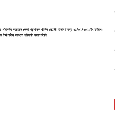
ঘর
পরিদর্শন
করেছেন
জেলা
প্রশাসক
খালিদ
মেহেদী
হাসান
।
অদ্য
২১/
০২/
২০২২ইং
তারিখঃ
ামে
নির্মাণাধীন
ঘরগুলো
পরিদর্শন
করেন
তিনি
।