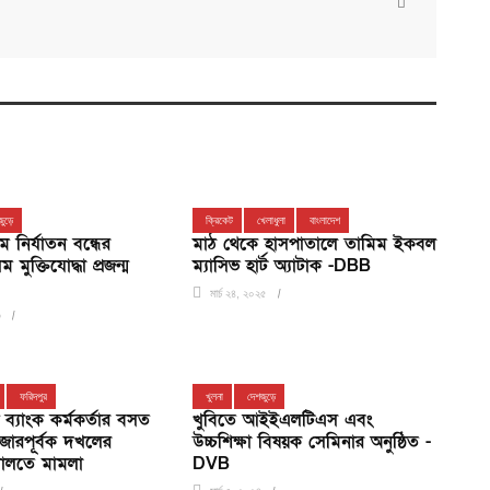
জুড়ে
ক্রিকেট
খেলাধুলা
বাংলাদেশ
 নির্যাতন বন্ধের
মাঠ থেকে হাসপাতালে তামিম ইকবল
মুক্তিযোদ্ধা প্রজন্ম
ম্যাসিভ হার্ট অ্যাটাক -DBB
মার্চ ২৪, ২০২৫
৩
ফরিদপুর
খুলনা
দেশজুড়ে
 ব্যাংক কর্মকর্তার বসত
খুবিতে আইইএলটিএস এবং
 জোরপূর্বক দখলের
উচ্চশিক্ষা বিষয়ক সেমিনার অনুষ্ঠিত -
দালতে মামলা
DVB