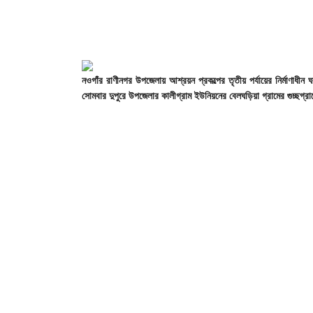
নওগাঁর
রাণীনগর
উপজেলায়
আশ্রয়ন
প্রকল্পের
তৃতীয়
পর্যায়ের
নির্মাণাধীন
সোমবার
দুপুরে
উপজেলার
কালীগ্রাম
ইউনিয়নের
বেলঘড়িয়া
গ্রামের
গুচ্ছগ্র