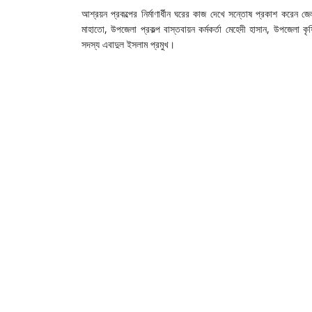
আশ্রয়ন প্রকল্পের নির্মাণার্ধীন ঘরের কাজ দেখে সন্তোষ প্রকাশ করেন জে
মাহাতো, উপজেলা প্রকল্প বাস্তবায়ন কর্মকর্তা মেহেদী হাসান, উপজেলা কৃষ
সদস্য এবাদুল ইসলাম প্রমুখ।