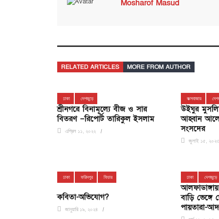
Mosharof Masud
RELATED ARTICLES
MORE FROM AUTHOR
ঢাকা
দেশজুড়ে
কক্সবাজার
দেশ
শ্রীনগরে বিনামূল্যে বীজ ও সার
উইঘুর মুসলিম
বিতরণ –রিপোর্ট তারিকুল ইসলাম
আহ্বান আলেম 
সংসদের
এপ্রিল ১১, ২০২২
জুলাই ১৫, ২০২
ঢাকা
ফরিদপুর
ফিচার
ঢাকা
দেশজুড়ে
আলফাডাঙ্গায়
কবিতা-অভিযোগ?
বাড়ি ভেঙ্গে
পায়তারা-আ
জানুয়ারি ১৯, ২০২৪