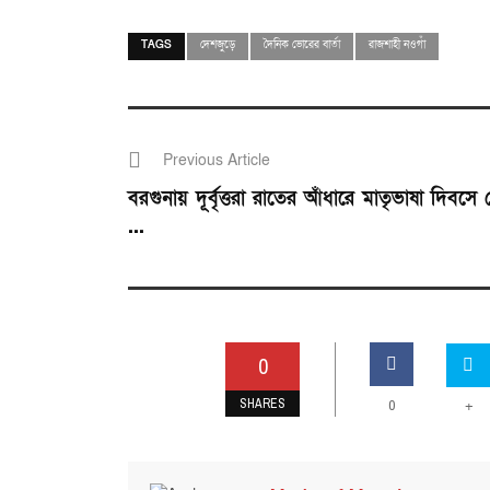
TAGS
দেশজুড়ে
দৈনিক ভোরের বার্তা
রাজশাহী নওগাঁ
Previous Article
বরগুনায় দূর্বৃত্তরা রাতের আঁধারে মাতৃভাষা দিবসে
...
0
SHARES
0
+