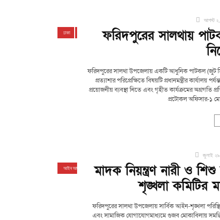
আগস্ট ২
ফরিদপুরের সালথায় পাটকল স
ঢাকা
দেশজুড়ে
ফরিদপুর
সালথা
নি
ফরিদপুরের সালথা উপজেলায় একটি আধুনিক পাটকল (জুট মিল) স
প্রত্যাশার পরিপ্রেক্ষিতে বিষয়টি প্রধানমন্ত্রীর কার্যালয় পর্
প্রয়োজনীয় ব্যবস্থা নিতে এবং গৃহীত কার্যক্রমের অগ্রগতি প্র
প্রটোকল অফিসার-১ মো. 
জুলাই ২৯
মাদক নিয়ন্ত্রণ নারী ও শিশ
আইন আদালত
ঢাকা
ফরিদপুর
ফিচার
সালথা
শৃঙ্খলা কমিটির 
ফরিদপুরের সালথা উপজেলায় সার্বিক আইন-শৃঙ্খলা পরিস্থিতির
এবং সামাজিক যোগাযোগমাধ্যমে গুজব মোকাবিলায় সমন্বি