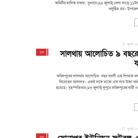
কমিটির মাসিক সভায়। বুধবার (২৯ জুলাই) বেলা সাড়ে ১১
অনুষ্ঠিত হয়। উপজেলা 
জুলাই ২৩
সালথায় আলোচিত ৯ বছরের
ঢাকা
দেশজুড়ে
ফরিদপুর
সালথা
য
ফরিদপুরের সালথায় আলোচিত বছর বয়সী এক শিশুকে ধর্ষণের
দিয়েছেন আদালত। একই সঙ্গে তাকে এক লাখ টাকা অর্থ
হয়েছে। বৃহস্পতিবার (২৩ জুলাই) দুপুরে ফরিদপুরের নারী ও 
জুলাই ১৭
ঢাকা
দেশজুড়ে
ফরিদপুর
সালথা