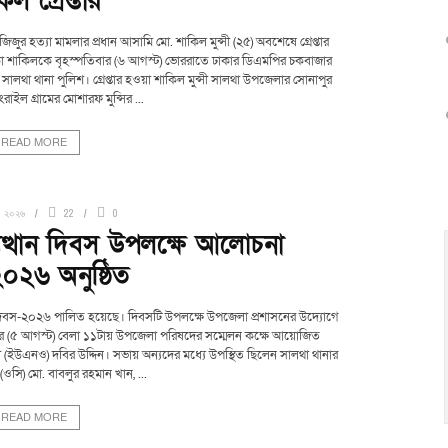
িল গ্রেপ্তার
 হত্যা মামলার প্রধান আসামি মো. শাকিল মুন্সী (২৫) অবশেষে গ্রেপ্তার
াকা শাকিলকে বৃহস্পতিবার (৬ আগস্ট) ভোররাতে ঢাকার ডিএমপির চকবাজার
সালথা থানা পুলিশ। গ্রেপ্তার হওয়া শাকিল মুন্সী সালথা উপজেলার সোনাপুর
াইল গ্রামের মোশারফ মুন্সির ...
READ MORE
, ২০২৬
22
0
ুত্থান দিবস উপলক্ষে আলোচনা
০২৬ অনুষ্ঠিত
ান দিবস-২০২৬ পালিত হয়েছে। দিবসটি উপলক্ষে উপজেলা প্রশাসনের উদ্যোগে
ার (৫ আগস্ট) বেলা ১১টায় উপজেলা পরিষদের সম্মেলন কক্ষে আয়োজিত
 (ইউএনও) দবির উদ্দিন। সভায় অন্যদের মধ্যে উপস্থিত ছিলেন সালথা থানার
তা (ওসি) মো. বাবলুর রহমান খান, ...
READ MORE