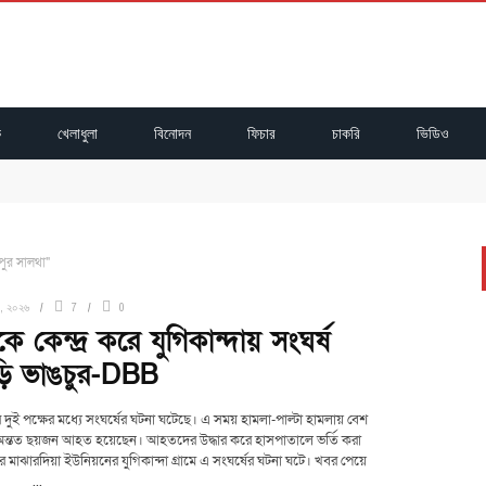
ক
খেলাধুলা
বিনোদন
ফিচার
চাকরি
ভিডিও
ি ভাঙচুর-DBB
 বিষু মিয়া
্রেপ্তার
্ঠিত
ুষ্ঠিত
ুর সালথা"
৮, ২০২৬
7
0
 কেন্দ্র করে যুগিকান্দায় সংঘর্ষ
ি ভাঙচুর-DBB
 দুই পক্ষের মধ্যে সংঘর্ষের ঘটনা ঘটেছে। এ সময় হামলা-পাল্টা হামলায় বেশ
 অন্তত ছয়জন আহত হয়েছেন। আহতদের উদ্ধার করে হাসপাতালে ভর্তি করা
 মাঝারদিয়া ইউনিয়নের যুগিকান্দা গ্রামে এ সংঘর্ষের ঘটনা ঘটে। খবর পেয়ে
...