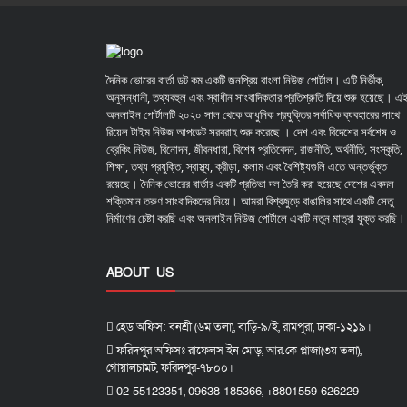
দৈনিক ভোরের বার্তা ডট কম একটি জনপ্রিয় বাংলা নিউজ পোর্টাল। এটি নির্ভীক,
অনুসন্ধানী, তথ্যবহুল এবং স্বাধীন সাংবাদিকতার প্রতিশ্রুতি দিয়ে শুরু হয়েছে। এ
অনলাইন পোর্টালটি ২০২০ সাল থেকে আধুনিক প্রযুক্তির সর্বাধিক ব্যবহারের সাথে
রিয়েল টাইম নিউজ আপডেট সরবরাহ শুরু করেছে । দেশ এবং বিদেশের সর্বশেষ ও
ব্রেকিং নিউজ, বিনোদন, জীবনধারা, বিশেষ প্রতিবেদন, রাজনীতি, অর্থনীতি, সংস্কৃতি,
শিক্ষা, তথ্য প্রযুক্তি, স্বাস্থ্য, ক্রীড়া, কলাম এবং বৈশিষ্ট্যগুলি এতে অন্তর্ভুক্ত
রয়েছে। দৈনিক ভোরের বার্তার একটি প্রতিভা দল তৈরি করা হয়েছে দেশের একদল
শক্তিমান তরুণ সাংবাদিকদের নিয়ে। আমরা বিশ্বজুড়ে বাঙালির সাথে একটি সেতু
নির্মাণের চেষ্টা করছি এবং অনলাইন নিউজ পোর্টালে একটি নতুন মাত্রা যুক্ত করছি।
ABOUT US
হেড অফিস: বনশ্রী (৬ম তলা), বাড়ি-৯/ই, রামপুরা, ঢাকা-১২১৯।
ফরিদপুর অফিসঃ রাফেলস ইন মোড়, আর.কে প্লাজা(৩য় তলা),
গোয়ালচামট, ফরিদপুর-৭৮০০।
02-55123351, 09638-185366, +8801559-626229