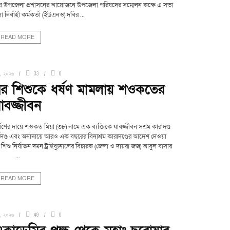
টায় উপজেলা প্রশাসনের আয়োজনে উপজেলা পরিষদের সম্মেলন কক্ষে এ সভা
নির্বাহী কর্মকর্তা (ইউএনও) দবির ...
READ MORE
, ২০২৬
33
0
 শিশুকে ধর্ষণ মামলায় শওকতের
াবজ্জীবন
 দায়ে শওকত মিয়া (৩৮) নামে এক ব্যক্তিকে যাবজ্জীবন সশ্রম কারাদণ্ড
দণ্ড এবং অনাদায়ে আরও এক বছরের বিনাশ্রম কারাদণ্ডের আদেশ দেওয়া
শিশু নির্যাতন দমন ট্রাইব্যুনালের বিচারক (জেলা ও দায়রা জজ) আবুল বাসার
...
READ MORE
, ২০২৬
49
0