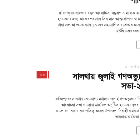
শাক
ফরিদপুরের সালথায় বহুল আলোচিত লিচুবাগান মালিক আজিজুর
হয়েছেন। হত্যাকাণ্ডের পর প্রায় তিন মাস আত্মগোপনে থ
থানা এলাকা থেকে র‍্যাব-১০-এর সহযোগিতায় গ্রেপ্তার করে 
ইউনিয়নের চরবাংর
আগস্ট ৫
সালথায় জুলাই গণঅভ্য
ঢাকা
দেশজুড়ে
ফরিদপুর
সালথা
সভা-২
ফরিদপুরের সালথায় যথাযোগ্য মর্যাদায় জুলাই গণঅভ্যুত্থ
আলোচনা সভা ও দোয়া মাহফিল অনুষ্ঠিত হয়েছে। বুধব
আলোচনা সভায় সভাপতিত্ব করেন উপজেলা নির্বাহী কর্মকর্তা
ভারপ্রাপ্ত কর্মকর্