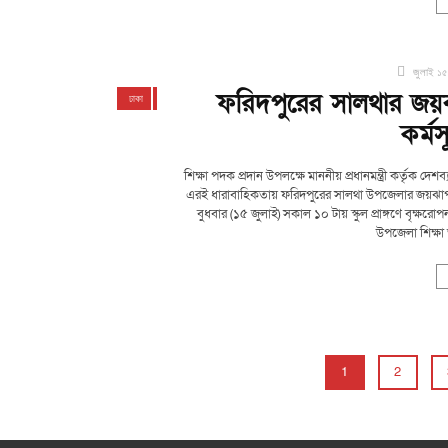
জুলাই ১৫
ফরিদপুরের সালথার জয়ঝা
ঢাকা
দেশজুড়ে
ফরিদপুর
সালথা
কর্ম
শিক্ষা পদক প্রদান উপলক্ষে মাননীয় প্রধানমন্ত্রী কর্তৃক দে
এরই ধারাবাহিকতায় ফরিদপুরের সালথা উপজেলার জয়ঝাপ সর
বুধবার (১৫ জুলাই) সকাল ১০ টায় স্কুল প্রাঙ্গণে বৃক্ষ
উপজেলা শিক্ষা 
1
2