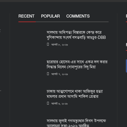
RECENT
POPULAR
COMMENTS
ই
সালথায় আধিপত্য বিস্তারকে কেন্দ্র করে
যুগিকান্দায় সংঘর্ষ বসতবাড়ি ভাঙচুর-DBB
আগস্ট ৮, ২০২৬
ছরোয়ার হোসেন-এর সাথে একত্র দল করার
সিদ্ধান্ত নিলেন সোনাপুরের বিষু মিয়া
আগস্ট ৭, ২০২৬
ঢাকায় আত্মগোপনে থাকা আজিজুর হত্যা
মামলার প্রধান আসামি শাকিল গ্রেপ্তার
আগস্ট ৬, ২০২৬
সালথায় জুলাই গণঅভ্যুত্থান দিবস উপলক্ষে
আলোচনা সভা-২০২৬ অনুষ্ঠিত