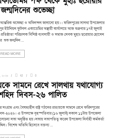
াডেমির পক্ষ থেকে মুহাঃ ছরোয়ার
ন্মদিনের শুভেচ্ছা
আন্তরিক শুভেচ্ছা ও অভিনন্দন জানানো হয়।। ফরিদপুরের সালথা উপজেলার
ুর ইউনিয়ন ফুটবল একাডেমির অস্থায়ী কার্যালয়ে আজ শুক্রবার ১৭ই জুলাই
তিষ্ঠাতা পরিচালক বিশিষ্ঠ ব্যবসায়ী ও সমাজ সেবক মুহাঃ ছরোয়ার হোসেন
র শুভ জন্মদিন ...
READ MORE
, ২০২৬
43
0
রত্যয়কে সামনে রেখে সালথায় যথাযোগ্য
ই শহিদ দিবস-২৬ পালিত
ঠার সংগ্রাম এবং বৈষম্যহীন রাষ্ট্র গঠনের প্রত্যয়কে সামনে রেখে ফরিদপুরের
দিবস-২০২৬। এ উপলক্ষে বৃহস্পতিবার (১৬ জুলাই) সকাল ১১টায় উপজেলা
চনা সভা অনুষ্ঠিত হয়।সভায় সভাপতিত্ব করেন উপজেলা নির্বাহী কর্মকর্তা
দিন। বিশেষ অতিথি হিসেবে বক্তব্য ...