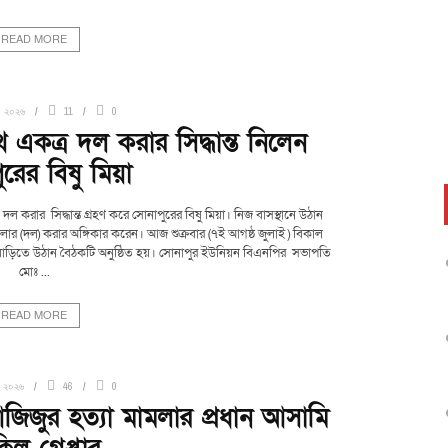
READ MORE
, ২০২৬
11
0
একত্র দল করার সিদ্ধান্ত নিলেন
রের বিষু মিয়া
করার সিদ্ধান্ত গ্রহণ করে সোনাপুরের বিষু মিয়া। নিজ বাসস্থানে উঠান
র (দল) করার অঙ্গিকার করেন। আজ শুক্রবার (৭ই আগষ্ঠ জুলাই ) বিকাল
র বাড়িতে উঠান বৈঠকটি অনুষ্ঠিত হয়। সোনাপুর ইউনিয়ন বিএনপির সভাপতি
মোঃ ...
READ MORE
, ২০২৬
46
0
িজুর হত্যা মামলার প্রধান আসামি