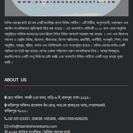
দৈনিক ভোরের বার্তা ডট কম একটি জনপ্রিয় বাংলা নিউজ পোর্টাল। এটি নির্ভীক, অনুসন্ধানী, তথ্যবহুল এবং
স্বাধীন সাংবাদিকতার প্রতিশ্রুতি দিয়ে শুরু হয়েছে। এই অনলাইন পোর্টালটি ২০২০ সাল থেকে আধুনিক
প্রযুক্তির সর্বাধিক ব্যবহারের সাথে রিয়েল টাইম নিউজ আপডেট সরবরাহ শুরু করেছে । দেশ এবং বিদেশের
সর্বশেষ ও ব্রেকিং নিউজ, বিনোদন, জীবনধারা, বিশেষ প্রতিবেদন, রাজনীতি, অর্থনীতি, সংস্কৃতি, শিক্ষা, তথ্য
প্রযুক্তি, স্বাস্থ্য, ক্রীড়া, কলাম এবং বৈশিষ্ট্যগুলি এতে অন্তর্ভুক্ত রয়েছে। দৈনিক ভোরের বার্তার একটি
প্রতিভা দল তৈরি করা হয়েছে দেশের একদল শক্তিমান তরুণ সাংবাদিকদের নিয়ে। আমরা বিশ্বজুড়ে
বাঙালির সাথে একটি সেতু নির্মাণের চেষ্টা করছি এবং অনলাইন নিউজ পোর্টালে একটি নতুন মাত্রা যুক্ত
করছি।
ABOUT US
হেড অফিস: বনশ্রী (৬ম তলা), বাড়ি-৯/ই, রামপুরা, ঢাকা-১২১৯।
ফরিদপুর অফিসঃ রাফেলস ইন মোড়, আর.কে প্লাজা(৩য় তলা), গোয়ালচামট,
ফরিদপুর-৭৮০০।
02-55123351, 09638-185366, +8801559-626229
info@dainikbhorerbarta.com
© ২০২৪ সর্বস্বত্ব সংরক্ষিত | দৈনিক ভোরের বার্তা