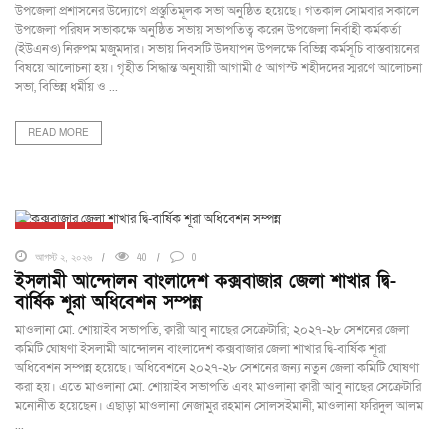
উপজেলা প্রশাসনের উদ্যোগে প্রস্তুতিমূলক সভা অনুষ্ঠিত হয়েছে। গতকাল সোমবার সকালে
উপজেলা পরিষদ সভাকক্ষে অনুষ্ঠিত সভায় সভাপতিত্ব করেন উপজেলা নির্বাহী কর্মকর্তা
(ইউএনও) নিরুপম মজুমদার। সভায় দিবসটি উদযাপন উপলক্ষে বিভিন্ন কর্মসূচি বাস্তবায়নের
বিষয়ে আলোচনা হয়। গৃহীত সিদ্ধান্ত অনুযায়ী আগামী ৫ আগস্ট শহীদদের স্মরণে আলোচনা
সভা, বিভিন্ন ধর্মীয় ও ...
READ MORE
কক্সবাজার
দেশজুড়ে
আগস্ট ২, ২০২৬
40
0
ইসলামী আন্দোলন বাংলাদেশ কক্সবাজার জেলা শাখার দ্বি-
বার্ষিক শূরা অধিবেশন সম্পন্ন
মাওলানা মো. শোয়াইব সভাপতি, ক্বারী আবু নাছের সেক্রেটারি; ২০২৭-২৮ সেশনের জেলা
কমিটি ঘোষণা ইসলামী আন্দোলন বাংলাদেশ কক্সবাজার জেলা শাখার দ্বি-বার্ষিক শূরা
অধিবেশন সম্পন্ন হয়েছে। অধিবেশনে ২০২৭-২৮ সেশনের জন্য নতুন জেলা কমিটি ঘোষণা
করা হয়। এতে মাওলানা মো. শোয়াইব সভাপতি এবং মাওলানা ক্বারী আবু নাছের সেক্রেটারি
মনোনীত হয়েছেন। এছাড়া মাওলানা নেজামুর রহমান সোলসইমানী, মাওলানা ফরিদুল আলম
...