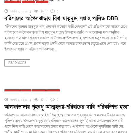
আগৈলঝাড়া
দেশজুড়ে
বরিশাল
আগস্ট ২, ২০২৬
94
0
বরিশালের আগৈলঝাড়ায় বিশ্ব মাতৃদুগ্ধ সপ্তাহ পালিত DBB
“জীবনের সূচনায় মাতৃদুগ্ধ পান, টেকসই উদ্যোগ করি বেগবান” এই প্রতিপাদ্যকে সামনে রেখে
বরিশালের আগৈলঝাড়ায় বিশ্ব মাতৃদুগ্ধ সপ্তাহ উপলক্ষে র‌্যালি ও আলোচনা সভা অনুষ্ঠিত
হয়েছে। গতকাল রোববার সকালে এ উপলক্ষে উপজেলা হাসপাতাল চত্বর থেকে একটি বর্ণাঢ্য
র‌্যালি বের হয়ে প্রধান প্রধান সড়ক প্রদণি শেষে আবার হাসপাতাল চত্বরে এসে শেষ হয়। পরে
উপজেলা স্বাস্থ্য ও পরিবার পরিকল্পনা ...
READ MORE
আলফাডাঙ্গা
ঢাকা
দেশজুড়ে
ফরিদপুর
আগস্ট ১, ২০২৬
37
0
আলফাডাঙ্গায় গৃহবধূ আত্মহত্যা-পরিবারের দাবি পরিকল্পিত হত্যা
ফরিদপুরের আলফাডাঙ্গায় সুমাইয়া শিমু (২৫) নামে এক গৃহবধূর ঝুলন্ত মরদেহ উদ্ধার করেছে
পুলিশ। একই উপজেলার বুড়াইচ ইউনিয়নে শুক্রবার (৩১ জুলাই) রাতে উপজেলার শৈলমারী
গ্রামে নিজ বাড়ি থেকে তার মরদেহ উদ্ধার করা হয়। এ ঘটনার পর থেকে সুমাইয়ার স্বামী মো.
জসীম কাজী গা-ঢাকা দিয়েছেন। নিহতের পরিবারের অভিযোগ, সুমাইয়াকে হত্যা করে মরদেহ