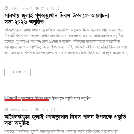
ঢাকা
দেশজুড়ে
ফরিদপুর
সালথা
আগস্ট ৫, ২০২৬
24
0
সালথায় জুলাই গণঅভ্যুত্থান দিবস উপলক্ষে আলোচনা
সভা-২০২৬ অনুষ্ঠিত
ফরিদপুরের সালথায় যথাযোগ্য মর্যাদায় জুলাই গণঅভ্যুত্থান দিবস-২০২৬ পালিত হয়েছে।
দিবসটি উপলক্ষে উপজেলা প্রশাসনের উদ্যোগে আলোচনা সভা ও দোয়া মাহফিল অনুষ্ঠিত
হয়েছে। বুধবার (৫ আগস্ট) বেলা ১১টায় উপজেলা পরিষদের সম্মেলন কক্ষে আয়োজিত
আলোচনা সভায় সভাপতিত্ব করেন উপজেলা নির্বাহী কর্মকর্তা (ইউএনও) দবির উদ্দিন। সভায়
অন্যদের মধ্যে উপস্থিত ছিলেন সালথা থানার ভারপ্রাপ্ত কর্মকর্তা (ওসি) মো. বাবলুর রহমান খান,
...
READ MORE
আগৈলঝাড়া
দেশজুড়ে
বরিশাল
আগস্ট ৩, ২০২৬
18
0
আগৈলঝাড়ায় জুলাই গণঅভ্যুত্থান দিবস পালন উপলক্ষে প্রস্তুতি
সভা অনুষ্ঠিত
যথাযোগ্য মর্যাদায় ‘জুলাই গণঅভ্যুত্থান দিবস পালন উপলক্ষে বরিশালের আগৈলঝাড়া