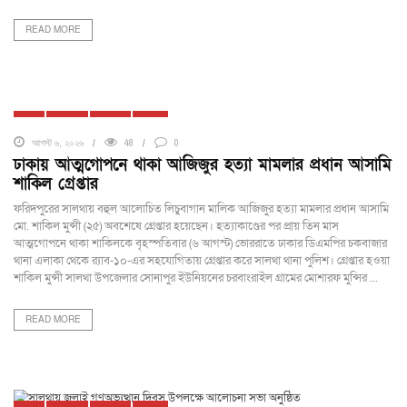
READ MORE
ঢাকা
দেশজুড়ে
ফরিদপুর
সালথা
আগস্ট ৬, ২০২৬
48
0
ঢাকায় আত্মগোপনে থাকা আজিজুর হত্যা মামলার প্রধান আসামি
শাকিল গ্রেপ্তার
ফরিদপুরের সালথায় বহুল আলোচিত লিচুবাগান মালিক আজিজুর হত্যা মামলার প্রধান আসামি
মো. শাকিল মুন্সী (২৫) অবশেষে গ্রেপ্তার হয়েছেন। হত্যাকাণ্ডের পর প্রায় তিন মাস
আত্মগোপনে থাকা শাকিলকে বৃহস্পতিবার (৬ আগস্ট) ভোররাতে ঢাকার ডিএমপির চকবাজার
থানা এলাকা থেকে র‍্যাব-১০-এর সহযোগিতায় গ্রেপ্তার করে সালথা থানা পুলিশ। গ্রেপ্তার হওয়া
শাকিল মুন্সী সালথা উপজেলার সোনাপুর ইউনিয়নের চরবাংরাইল গ্রামের মোশারফ মুন্সির ...
READ MORE