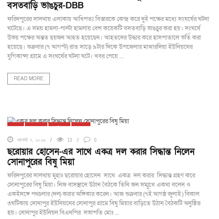
বসতবাড়ি ভাঙচুর-DBB
ফরিদপুরের সালথায় এলাকায় আধিপত্য বিস্তারকে কেন্দ্র করে দুই পক্ষের মধ্যে সংঘর্ষের ঘটনা
ঘটেছে। এ সময় হামলা-পাল্টা হামলায় বেশ কয়েকটি বসতবাড়ি ভাঙচুর করা হয়। সংঘর্ষে
উভয় পক্ষের অন্তত ছয়জন আহত হয়েছেন। আহতদের উদ্ধার করে হাসপাতালে ভর্তি করা
হয়েছে। শুক্রবার (৭ আগস্ট) রাত সাড়ে ৯টার দিকে উপজেলার মাঝারদিয়া ইউনিয়নের
যুগিকান্দা গ্রামে এ সংঘর্ষের ঘটনা ঘটে। খবর পেয়ে ...
READ MORE
ঢাকা
দেশজুড়ে
ফরিদপুর
সালথা
আগস্ট ৭, ২০২৬
13
0
ছরোয়ার হোসেন-এর সাথে একত্র দল করার সিদ্ধান্ত নিলেন
সোনাপুরের বিষু মিয়া
ফরিদপুরের সালথায় মুহাঃ ছরোয়ার হোসেন সাথে একত্র দল করার সিদ্ধান্ত গ্রহণ করে
সোনাপুরের বিষু মিয়া। নিজ বাসস্থানে উঠান বৈঠকে তিনি জন সম্মুখে একথা বলেন ও
একইসঙ্গে পথচলার (দল) করার অঙ্গিকার করেন। আজ শুক্রবার (৭ই আগষ্ঠ জুলাই ) বিকাল
৩ঘটিকায় সোনাপুর ইউনিয়নের সোনাপুর গ্রামে বিষু মিয়ার বাড়িতে উঠান বৈঠকটি অনুষ্ঠিত
হয়। সোনাপুর ইউনিয়ন বিএনপির সভাপতি মোঃ ...