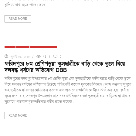
ঝুলিয়ে রাখা হতে পারে। তবে ...
READ MORE
ঢাকা
দেশজুড়ে
ফরিদপুর
সদরপুর
জুলাই ৩১, ২০২৬
41
0
ফরিদপুরে ৮ম শ্রেণিপড়ুয়া স্কুলছাত্রীকে বাড়ি থেকে তুলে নিয়ে
দলবদ্ধ ধর্ষণের অভিযোগ DBB
ফরিদপুরের সদরপুর উপজেলায় ৮ম শ্রেণিপড়ুয়া এক স্কুলছাত্রীকে গভীর রাতে বাড়ি থেকে তুলে
নিয়ে দলবদ্ধ ধর্ষণের অভিযোগ উঠেছে প্রতিবেশী কয়েক যুবকের বিরুদ্ধে। আজ শুক্রবার দুপুরে
ওই ছাত্রীকে ফরিদপুর মেডিকেল কলেজ হাসপাতালের ওসিসি সেন্টারে ভর্তি করা হয়। স্থানীয়
সূত্রে জানা যায়, সদরপুর উপজেলার ভাসানচর ইউনিয়নের ওই স্কুলছাত্রীর মা বাড়িতে না থাকার
সুযোগে গতকাল বৃহস্পতিবার গভীর রাতে কয়েক ...
READ MORE