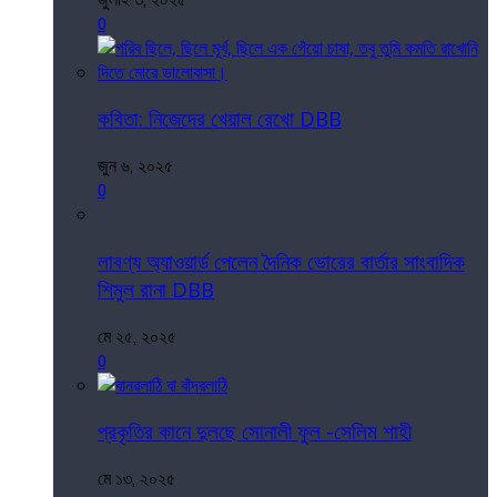
0
কবিতা: নিজেদের খেয়াল রেখো DBB
জুন ৬, ২০২৫
0
লাবণ্য অ্যাওয়ার্ড পেলেন দৈনিক ভোরের বার্তার সাংবাদিক
শিমুল রানা DBB
মে ২৫, ২০২৫
0
প্রকৃতির কানে দুলছে সোনালী ফুল -সেলিম শাহী
মে ১৩, ২০২৫