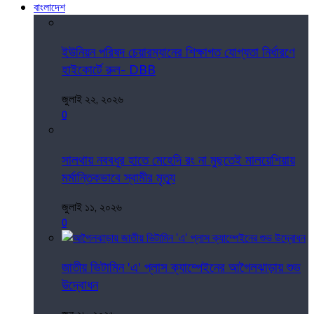
বাংলাদেশ
ইউনিয়ন পরিষদ চেয়ারম্যানের শিক্ষাগত যোগ্যতা নির্ধারণে
হাইকোর্টে রুল- DBB
জুলাই ২২, ২০২৬
0
সালথায় নববধূর হাতে মেহেদি রং না মুছতেই মালয়েশিয়ায়
মর্মান্তিকভাবে স্বামীর মৃত্যু
জুলাই ১১, ২০২৬
0
জাতীয় ভিটামিন 'এ' প্লাস ক্যাম্পেইনের আগৈলঝাড়ায় শুভ
উদ্বোধন