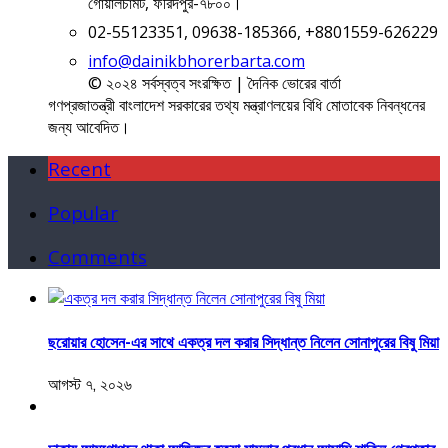
গোয়ালচামট, ফরিদপুর-৭৮০০।
02-55123351, 09638-185366, +8801559-626229
info@dainikbhorerbarta.com
© ২০২৪ সর্বস্বত্ব সংরক্ষিত | দৈনিক ভোরের বার্তা
গণপ্রজাতন্ত্রী বাংলাদেশ সরকারের তথ্য মন্ত্রাণলয়ের বিধি মোতাবেক নিবন্ধনের
জন্য আবেদিত।
Recent
Popular
Comments
ছরোয়ার হোসেন-এর সাথে একত্র দল করার সিদ্ধান্ত নিলেন সোনাপুরের বিষু মিয়া
আগস্ট ৭, ২০২৬