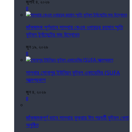
জুলাই ৪, ২০২৬
0
জাঁকজমক পূর্ণভাবে সালথায় কেএম ওবায়দুর রহমান স্মৃতি
ফুটবল টুর্নামেন্টের শুভ উদ্বোধন
জুন ১৯, ২০২৬
0
সালথার সোনাপুর ইউনিয়ন ফুটবল একাডেমির (SUFA
আত্মপ্রকাশ
জুন ৪, ২০২৬
0
জাঁকজমকপূর্ণ ভাবে সালথার ফুকরায় ঈদ পরবর্তী ফুটবল খেলা
অনুষ্ঠিত