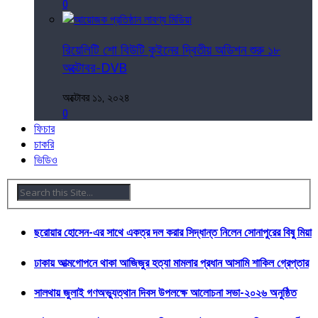
0
রিয়েলিটি শো বিউটি কুইনের দ্বিতীয় অডিশন শুরু ১৮
অক্টোবর-DVB
অক্টোবর ১১, ২০২৪
0
ফিচার
চাকরি
ভিডিও
ছরোয়ার হোসেন-এর সাথে একত্র দল করার সিদ্ধান্ত নিলেন সোনাপুরের বিষু মিয়া
ঢাকায় আত্মগোপনে থাকা আজিজুর হত্যা মামলার প্রধান আসামি শাকিল গ্রেপ্তার
সালথায় জুলাই গণঅভ্যুত্থান দিবস উপলক্ষে আলোচনা সভা-২০২৬ অনুষ্ঠিত