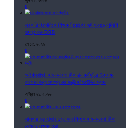
জুন ২৮, ২০২৬
0
সরকারি প্রাথমিকে শিক্ষক নিয়োগের জট খুলেছে-পুলিশি
তদন্ত শুরু DBB
মে ১৩, ২০২৬
0
আগৈলঝাড়া হাম-রুবেলা টিকাদান কর্মসূচির উদ্বোধন
করলেন তথ্য ওসম্প্রচার মন্ত্রী জহিরউদ্দিন স্বপন
এপ্রিল ২১, ২০২৬
0
সালথায় ২৩ হাজার ১২০ জন শিশুকে হাম-রুবেলা টিকা
দেওয়ার লক্ষ্যমাত্রা