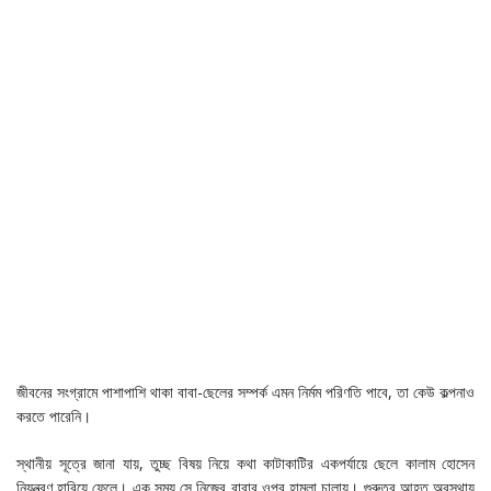
জীবনের সংগ্রামে পাশাপাশি থাকা বাবা-ছেলের সম্পর্ক এমন নির্মম পরিণতি পাবে, তা কেউ কল্পনাও
করতে পারেনি।
স্থানীয় সূত্রে জানা যায়, তুচ্ছ বিষয় নিয়ে কথা কাটাকাটির একপর্যায়ে ছেলে কালাম হোসেন
নিয়ন্ত্রণ হারিয়ে ফেলে। এক সময় সে নিজের বাবার ওপর হামলা চালায়। গুরুতর আহত অবস্থায়