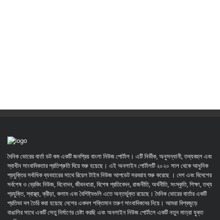
দৈনিক ভোরের বার্তা ডট কম একটি জনপ্রিয় বাংলা নিউজ পোর্টাল। এটি নির্ভীক, অনুসন্ধানী, তথ্যবহুল এবং
স্বাধীন সাংবাদিকতার প্রতিশ্রুতি দিয়ে শুরু হয়েছে। এই অনলাইন পোর্টালটি ২০২০ সাল থেকে আধুনিক
প্রযুক্তির সর্বাধিক ব্যবহারের সাথে রিয়েল টাইম নিউজ আপডেট সরবরাহ শুরু করেছে । দেশ এবং বিদেশের
সর্বশেষ ও ব্রেকিং নিউজ, বিনোদন, জীবনধারা, বিশেষ প্রতিবেদন, রাজনীতি, অর্থনীতি, সংস্কৃতি, শিক্ষা, তথ্য
প্রযুক্তি, স্বাস্থ্য, ক্রীড়া, কলাম এবং বৈশিষ্ট্যগুলি এতে অন্তর্ভুক্ত রয়েছে। দৈনিক ভোরের বার্তার একটি
প্রতিভা দল তৈরি করা হয়েছে দেশের একদল শক্তিমান তরুণ সাংবাদিকদের নিয়ে। আমরা বিশ্বজুড়ে
বাঙালির সাথে একটি সেতু নির্মাণের চেষ্টা করছি এবং অনলাইন নিউজ পোর্টালে একটি নতুন মাত্রা যুক্ত