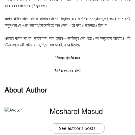
আকাববর হোসেনের মৃ*ত্যু হয়।
এলাকাবাসীর দাবি, ঘাতক কালাম হোসেন কিছুদিন ধরে মানসিক সমস্যায় ভুগছিলেন। তবে সেই
অসুস্থতা যে এমন ভয়াবহ ট্র্যাজেডিতে রূপ নেবে—তা কারও ভাবনায়ও ছিল না।
একজন বাবার স্বপ্ন, ভালোবাসা আর ত্যাগ—সবকিছুই শেষ হয়ে গেল সন্তানের হাতেই। এই
ঘটনা শুধু একটি পরিবার নয়, পুরো সমাজকেই নাড়া দিয়েছে।
নিজস্ব প্রতিবেদন
দৈনিক ভোরের বার্তা
About Author
Mosharof Masud
See author's posts