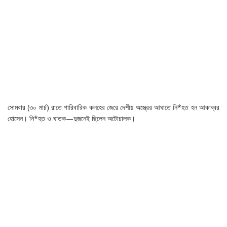
সোমবার (৩০ মার্চ) রাতে পারিবারিক কলহের জেরে দেশীয় অস্ত্রের আঘাতে নি*হত হন আকাব্বর
হোসেন। নি*হত ও ঘাতক—দুজনেই ছিলেন অটোচালক।