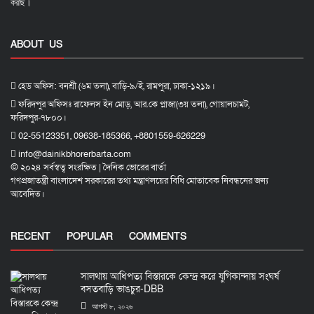
করছি।
ABOUT US
হেড অফিস: বনশ্রী (৬ম তলা), বাড়ি-৯/ই, রামপুরা, ঢাকা-১২১৯।
ফরিদপুর অফিসঃ রাফেলস ইন মোড়, আর.কে প্লাজা(৩য় তলা), গোয়ালচামট,
ফরিদপুর-৭৮০০।
02-55123351, 09638-185366, +8801559-626229
info@dainikbhorerbarta.com
© ২০২৪ সর্বস্বত্ব সংরক্ষিত | দৈনিক ভোরের বার্তা
গণপ্রজাতন্ত্রী বাংলাদেশ সরকারের তথ্য মন্ত্রাণলয়ের বিধি মোতাবেক নিবন্ধনের জন্য
আবেদিত।
RECENT
POPULAR
COMMENTS
সালথায় আধিপত্য বিস্তারকে কেন্দ্র করে যুগিকান্দায় সংঘর্ষ
বসতবাড়ি ভাঙচুর-DBB
আগস্ট ৮, ২০২৬