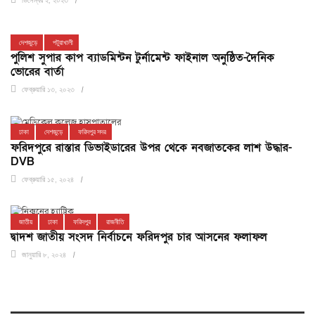
ডিসেম্বর ২, ২০২৩
দেশজুড়ে
পটুয়াখালী
পুলিশ সুপার কাপ ব্যাডমিন্টন টুর্নামেন্ট ফাইনাল অনুষ্ঠিত-দৈনিক
ভোরের বার্তা
ফেব্রুয়ারি ১৩, ২০২৩
ঢাকা
দেশজুড়ে
ফরিদপুর সদর
ফরিদপুরে রাস্তার ডিভাইডারের উপর থেকে নবজাতকের লাশ উদ্ধার-
DVB
ফেব্রুয়ারি ১৫, ২০২৪
জাতীয়
ঢাকা
ফরিদপুর
রাজনীতি
দ্বাদশ জাতীয় সংসদ নির্বাচনে ফরিদপুর চার আসনের ফলাফল
জানুয়ারি ৮, ২০২৪