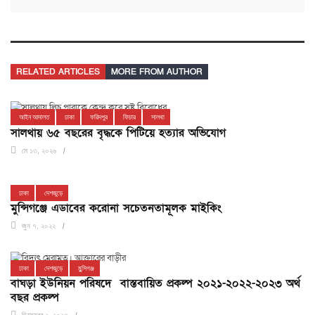
RELATED ARTICLES
MORE FROM AUTHOR
আইন আদালত
ঢাকা
ফরিদপুর
ফিচার
সালথা
সালথায় ৬৫ বছরের বৃদ্ধকে পিটিয়ে হত্যার অভিযোগ
মে ১৩, ২০২৬
ঢাকা
দেশজুড়ে
মুন্সিগঞ্জে এডাবের করোনা সচেতনতামূলক মাইকিং
জুন ৭, ২০২২
ঢাকা
দেশজুড়ে
মুন্সিগঞ্জ
বাঘড়া ইউনিয়ন পরিষদে বাস্তবায়িত প্রকল্প ২০২১-২০২২-২০২৩ অর্থ
বছর প্রকল্প