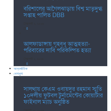
বরিশালের আগৈলঝাড়ায় বিশ্ব মাতৃদুগ্ধ
সপ্তাহ পালিত DBB
আগস্ট ২, ২০২৬
0
আলফাডাঙ্গায় গৃহবধূ আত্মহত্যা-
পরিবারের দাবি পরিকল্পিত হত্যা
আগস্ট ১, ২০২৬
0
আন্তর্জাতিক
খেলাধুলা
সালথায় কেএম ওবায়দুর রহমান স্মৃতি
১০দলীয় ফুটবল টুর্নামেন্টের কোয়ার্টার
ফাইনাল ম্যাচ অনুষ্ঠিত
জুলাই ১০, ২০২৬