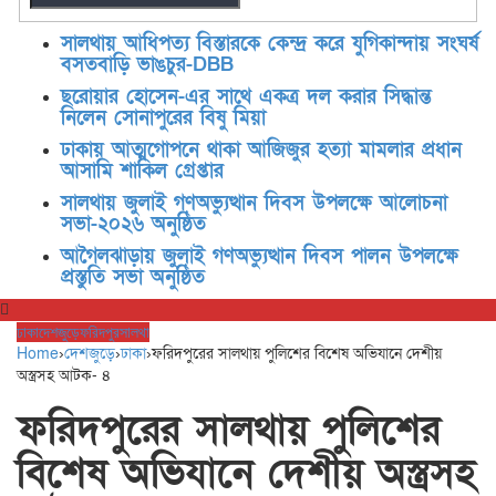
সালথায় আধিপত্য বিস্তারকে কেন্দ্র করে যুগিকান্দায় সংঘর্ষ
বসতবাড়ি ভাঙচুর-DBB
ছরোয়ার হোসেন-এর সাথে একত্র দল করার সিদ্ধান্ত
নিলেন সোনাপুরের বিষু মিয়া
ঢাকায় আত্মগোপনে থাকা আজিজুর হত্যা মামলার প্রধান
আসামি শাকিল গ্রেপ্তার
সালথায় জুলাই গণঅভ্যুত্থান দিবস উপলক্ষে আলোচনা
সভা-২০২৬ অনুষ্ঠিত
আগৈলঝাড়ায় জুলাই গণঅভ্যুত্থান দিবস পালন উপলক্ষে
প্রস্তুতি সভা অনুষ্ঠিত
ঢাকা
দেশজুড়ে
ফরিদপুর
সালথা
Home
›
দেশজুড়ে
›
ঢাকা
›
ফরিদপুরের সালথায় পুলিশের বিশেষ অভিযানে দেশীয়
অস্ত্রসহ আটক- ৪
ফরিদপুরের সালথায় পুলিশের
বিশেষ অভিযানে দেশীয় অস্ত্রসহ