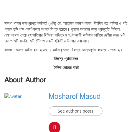
সালথা থানার ভারপ্রাপ্ত কর্মকর্তা (ওসি) মো. আতাউর রহমান বলেন, দীর্ঘদিন ধরে বালিয়া ও গট্টি
গ্রামে দুটি পক্ষ একাধিকবার সংঘর্ষে লিপ্ত হয়েছে। পুনরায় সংঘর্ষের জন্য প্রস্তুতি নিচ্ছিল,
এমন সংবাদ পেয়ে বৃহস্পতিবার বিভিন্ন বাড়িতে ৪ ঘণ্টাব্যাপী অভিযান চালিয়ে দেশীয় অস্ত্র ৯টি
ঢাল ও ৭টি সড়কি, ৭টি টেঁটা ও একটি হকিস্টিক উদ্ধার করা হয়।
এসময় ৪জনকে আটক করা হয়েছে । আটককৃতদের বিরুদ্ধে তদন্তপূর্বক ব্যবস্থা নেওয়া হবে।
নিজস্ব প্রতিবেদন
দৈনিক ভোরের বার্তা
About Author
Mosharof Masud
See author's posts