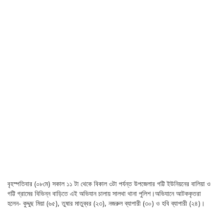
বৃহস্পতিবার (০৮মে) সকাল ১১ টা থেকে বিকাল ৩টা পর্যন্ত উপজেলার গট্টি ইউনিয়নের বালিয়া ও
গট্টি গ্রামের বিভিন্ন বাড়িতে এই অভিযান চালায় সালথা থানা পুলিশ।অভিযানে আটককৃতরা
হলেন- কুদ্দুছ মিয়া (৬৫), তুষার মাতুব্বর (২৩), নজরুল ব্যাপারী (৩০) ও হবি ব্যাপারী (২৪)।