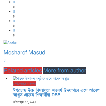
0
0
0
0
Mosharof Masud
Related articles
More from author
ঢাকা
দেশজুড়ে
মানিকগঞ্জ
ঈশ্বরচন্দ্র উচ্চ বিদ্যালয়” শতবর্ষ উদযাপনে এসে আবেগ
আপ্লুত প্রাক্তন শিক্ষার্থীরা DBB
ডিসেম্বর ১৩, ২০২৫