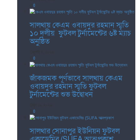
0
সালথায় কেএম ওবায়দুর রহমান স্মৃতি
১০ দলীয় ফুটবল টুর্নামেন্টের ৬ষ্ট ম্যাচ
অনুষ্ঠিত
জুলাই ৪, ২০২৬
0
জাঁকজমক পূর্ণভাবে সালথায় কেএম
ওবায়দুর রহমান স্মৃতি ফুটবল
টুর্নামেন্টের শুভ উদ্বোধন
জুন ১৯, ২০২৬
0
সালথার সোনাপুর ইউনিয়ন ফুটবল
একাডেমির (SUFA আত্মপ্রকাশ