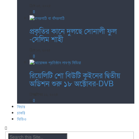
মে ২৫, ২০২৫
0
প্রকৃতির কানে দুলছে সোনালী ফুল
-সেলিম শাহী
মে ১৩, ২০২৫
0
রিয়েলিটি শো বিউটি কুইনের দ্বিতীয়
অডিশন শুরু ১৮ অক্টোবর-DVB
অক্টোবর ১১, ২০২৪
0
ফিচার
চাকরি
ভিডিও