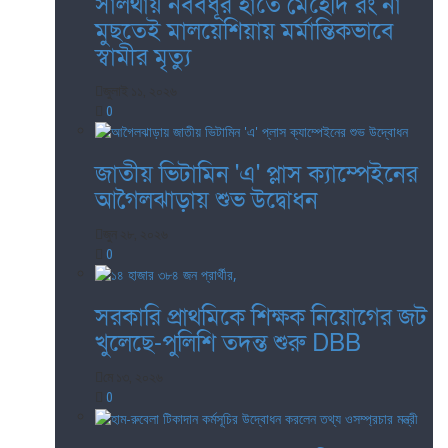
সালথায় নববধূর হাতে মেহেদি রং না
মুছতেই মালয়েশিয়ায় মর্মান্তিকভাবে
স্বামীর মৃত্যু
জুলাই ১১, ২০২৬
0
জাতীয় ভিটামিন 'এ' প্লাস ক্যাম্পেইনের
আগৈলঝাড়ায় শুভ উদ্বোধন
জুন ২৮, ২০২৬
0
সরকারি প্রাথমিকে শিক্ষক নিয়োগের জট
খুলেছে-পুলিশি তদন্ত শুরু DBB
মে ১৩, ২০২৬
0