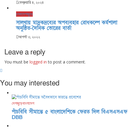
ফেব্রুয়ারি ৪, ২০২৪
ঢাকা
দেশজুড়ে
সালথায় মাদ্রকদ্রব্যের অপব্যবহার রোধক‌ল্পে কর্মশালা
অনু‌ষ্ঠিত-দৈনিক ভোরের বার্তা
আগস্ট ৩, ২০২২
Leave a reply
You must be
logged in
to post a comment.
You may interested
দেশজুড়ে
বাংলাদেশ
পাঁচবিবি সীমান্তে ৫ বাংলাদেশিকে ফেরত দিল বিএসএসএফ
DBB