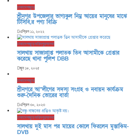
ঢাকা
দেশজুড়ে
শ্রীনগর উপজেলার ভাগ্যকুল নিম্ন আয়ের মানুষের মাঝে
টিসিবি,র পণ্য বিক্রি
এপ্রিল ১১, ২০২২
ঢাকা
দেশজুড়ে
ফরিদপুর
সালথা
সালথায় সাজাপ্রাপ্ত পলাতক তিন আসামীকে গ্রেপ্তার
করেছে থানা পুলিশ DBB
জুন ১৮, ২০২৫
ঢাকা
দেশজুড়ে
শ্রীনগরে আ“লীগের সদস্য সংগ্রহ ও নবায়ন কার্যক্রম
শুরু-দৈনিক ভোরের বার্তা
এপ্রিল ৩০, ২০২৩
ঢাকা
দেশজুড়ে
ফরিদপুর
সালথা
সালথায় দুই মাস পর মায়ের কোলে ফিরলেন মুস্তাকিম-
DVB