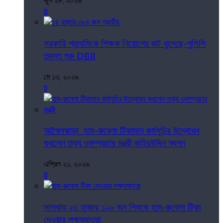
জুন ২৮, ২০২৬
0
সরকারি প্রাথমিকে শিক্ষক নিয়োগের জট খুলেছে-পুলিশি
তদন্ত শুরু DBB
মে ১৩, ২০২৬
0
আগৈলঝাড়া হাম-রুবেলা টিকাদান কর্মসূচির উদ্বোধন
করলেন তথ্য ওসম্প্রচার মন্ত্রী জহিরউদ্দিন স্বপন
এপ্রিল ২১, ২০২৬
0
সালথায় ২৩ হাজার ১২০ জন শিশুকে হাম-রুবেলা টিকা
দেওয়ার লক্ষ্যমাত্রা