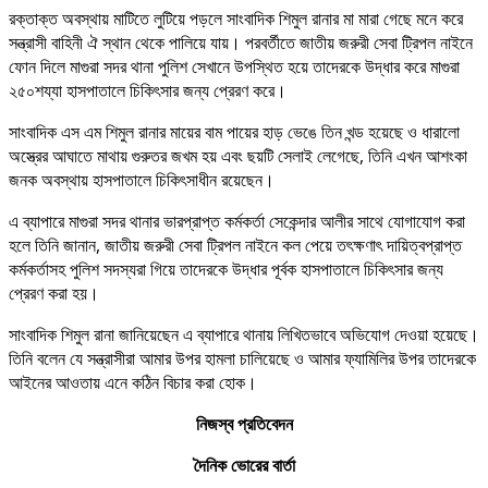
রক্তাক্ত অবস্থায় মাটিতে লুটিয়ে পড়লে সাংবাদিক শিমুল রানার মা মারা গেছে মনে করে
সন্ত্রাসী বাহিনী ঐ স্থান থেকে পালিয়ে যায়। পরবর্তীতে জাতীয় জরুরী সেবা ট্রিপল নাইনে
ফোন দিলে মাগুরা সদর থানা পুলিশ সেখানে উপস্থিত হয়ে তাদেরকে উদ্ধার করে মাগুরা
২৫০শয্যা হাসপাতালে চিকিৎসার জন্য প্রেরণ করে।
সাংবাদিক এস এম শিমুল রানার মায়ের বাম পায়ের হাড় ভেঙে তিন খন্ড হয়েছে ও ধারালো
অস্ত্রের আঘাতে মাথায় গুরুতর জখম হয় এবং ছয়টি সেলাই লেগেছে, তিনি এখন আশংকা
জনক অবস্থায় হাসপাতালে চিকিৎসাধীন রয়েছেন।
এ ব্যাপারে মাগুরা সদর থানার ভারপ্রাপ্ত কর্মকর্তা সেকেন্দার আলীর সাথে যোগাযোগ করা
হলে তিনি জানান, জাতীয় জরুরী সেবা ট্রিপল নাইনে কল পেয়ে তৎক্ষণাৎ দায়িত্বপ্রাপ্ত
কর্মকর্তাসহ পুলিশ সদস্যরা গিয়ে তাদেরকে উদ্ধার পূর্বক হাসপাতালে চিকিৎসার জন্য
প্রেরণ করা হয়।
সাংবাদিক শিমুল রানা জানিয়েছেন এ ব্যাপারে থানায় লিখিতভাবে অভিযোগ দেওয়া হয়েছে।
তিনি বলেন যে সন্ত্রাসীরা আমার উপর হামলা চালিয়েছে ও আমার ফ্যামিলির উপর তাদেরকে
আইনের আওতায় এনে কঠিন বিচার করা হোক।
নিজস্ব প্রতিবেদন
দৈনিক ভোরের বার্তা