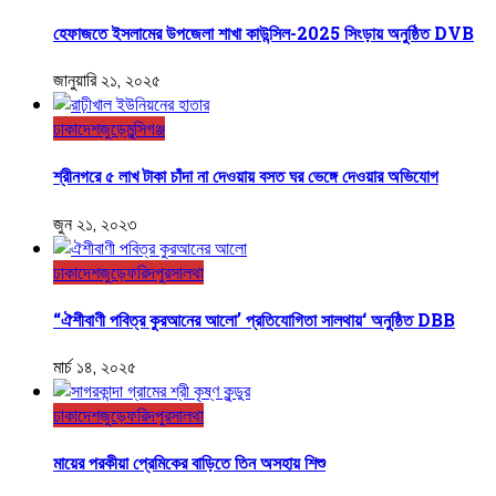
হেফাজতে ইসলামের উপজেলা শাখা কাউন্সিল-2025 সিংড়ায় অনুষ্ঠিত DVB
জানুয়ারি ২১, ২০২৫
ঢাকা
দেশজুড়ে
মুন্সিগঞ্জ
শ্রীনগরে ৫ লাখ টাকা চাঁদা না দেওয়ায় বসত ঘর ভেঙ্গে দেওয়ার অভিযোগ
জুন ২১, ২০২৩
ঢাকা
দেশজুড়ে
ফরিদপুর
সালথা
“ঐশীবাণী পবিত্র কুরআনের আলো’ প্রতিযোগিতা সালথায়‘ অনুষ্ঠিত DBB
মার্চ ১৪, ২০২৫
ঢাকা
দেশজুড়ে
ফরিদপুর
সালথা
মায়ের পরকীয়া প্রেমিকের বাড়িতে তিন অসহায় শিশু