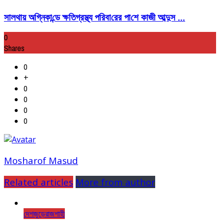
সালথায় অ‌গ্নিকা‌ন্ডে ক্ষতিগ্রস্থ্য প‌রিবা‌রের পা‌শে কাজী আব্দুস ...
0
Shares
0
+
0
0
0
0
Mosharof Masud
Related articles
More from author
দেশজুড়ে
রাজশাহী