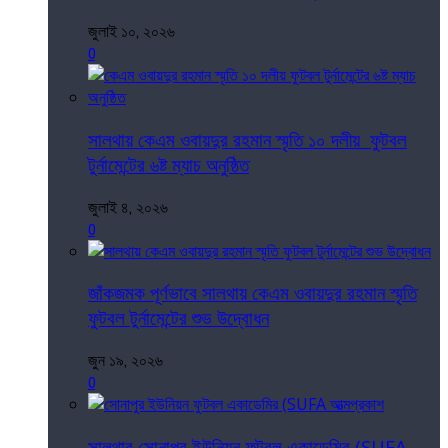
জুলাই ১০, ২০২৬
0
সালথায় কেএম ওবায়দুর রহমান স্মৃতি ১০ দলীয় ফুটবল
টুর্নামেন্টের ৬ষ্ট ম্যাচ অনুষ্ঠিত
জুলাই ৪, ২০২৬
0
জাঁকজমক পূর্ণভাবে সালথায় কেএম ওবায়দুর রহমান স্মৃতি
ফুটবল টুর্নামেন্টের শুভ উদ্বোধন
জুন ১৯, ২০২৬
0
সালথার সোনাপুর ইউনিয়ন ফুটবল একাডেমির (SUFA