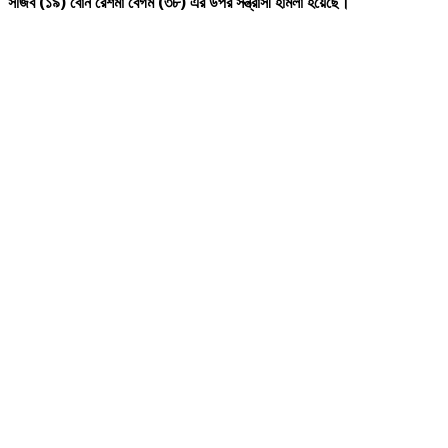
সজিব
(
১৯
)
বোন
রেশমা
বেগম
(
৩৮
)
এর
উপর
সন্ত্রাসী
হামলা
হয়েছে।