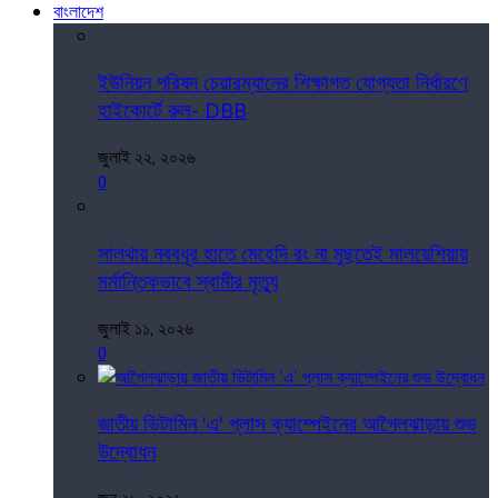
বাংলাদেশ
ইউনিয়ন পরিষদ চেয়ারম্যানের শিক্ষাগত যোগ্যতা নির্ধারণে
হাইকোর্টে রুল- DBB
জুলাই ২২, ২০২৬
0
সালথায় নববধূর হাতে মেহেদি রং না মুছতেই মালয়েশিয়ায়
মর্মান্তিকভাবে স্বামীর মৃত্যু
জুলাই ১১, ২০২৬
0
জাতীয় ভিটামিন 'এ' প্লাস ক্যাম্পেইনের আগৈলঝাড়ায় শুভ
উদ্বোধন