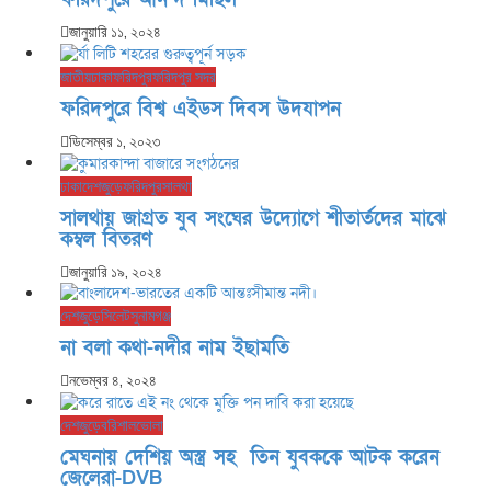
জানুয়ারি ১১, ২০২৪
জাতীয়
ঢাকা
ফরিদপুর
ফরিদপুর সদর
ফরিদপুরে বিশ্ব এইডস দিবস উদযাপন
ডিসেম্বর ১, ২০২৩
ঢাকা
দেশজুড়ে
ফরিদপুর
সালথা
সালথায় জাগ্রত যুব সংঘের উদ্যোগে শীতার্তদের মাঝে
কম্বল বিতরণ
জানুয়ারি ১৯, ২০২৪
দেশজুড়ে
সিলেট
সুনামগঞ্জ
না বলা কথা-নদীর নাম ইছামতি
নভেম্বর ৪, ২০২৪
দেশজুড়ে
বরিশাল
ভোলা
মেঘনায় দেশিয় অস্ত্র সহ তিন যুবককে আটক করেন
জেলেরা-DVB