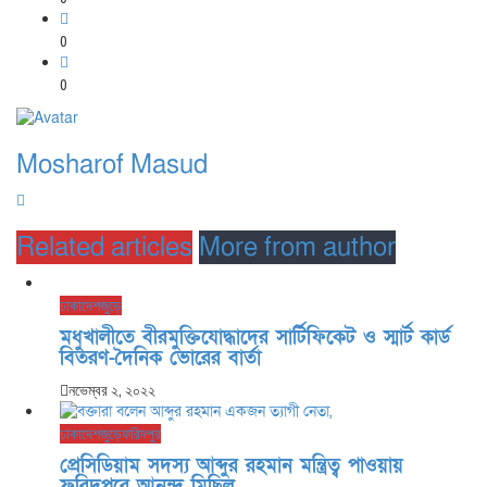
0
0
Mosharof Masud
Related articles
More from author
ঢাকা
দেশজুড়ে
মধুখালীতে বীরমুক্তিযোদ্ধাদের সার্টিফিকেট ও স্মার্ট কার্ড
বিতরণ-দৈনিক ভোরের বার্তা
নভেম্বর ২, ২০২২
ঢাকা
দেশজুড়ে
ফরিদপুর
প্রেসিডিয়াম সদস্য আব্দুর রহমান মন্ত্রিত্ব পাওয়ায়
ফরিদপুরে আনন্দ মিছিল