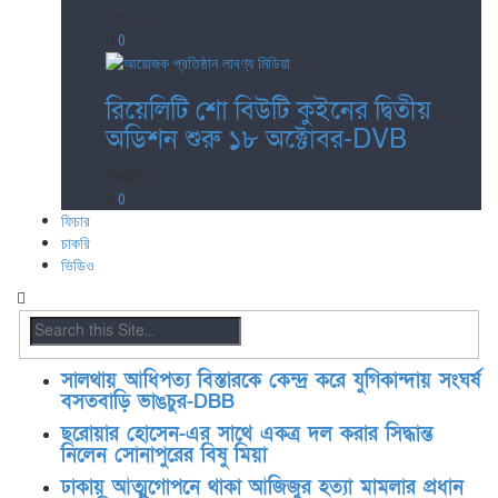
মে ১৩, ২০২৫
0
রিয়েলিটি শো বিউটি কুইনের দ্বিতীয়
অডিশন শুরু ১৮ অক্টোবর-DVB
অক্টোবর ১১, ২০২৪
0
ফিচার
চাকরি
ভিডিও
সালথায় আধিপত্য বিস্তারকে কেন্দ্র করে যুগিকান্দায় সংঘর্ষ
বসতবাড়ি ভাঙচুর-DBB
ছরোয়ার হোসেন-এর সাথে একত্র দল করার সিদ্ধান্ত
নিলেন সোনাপুরের বিষু মিয়া
ঢাকায় আত্মগোপনে থাকা আজিজুর হত্যা মামলার প্রধান