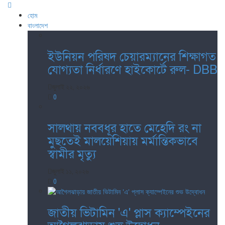
হোম
বাংলাদেশ
ইউনিয়ন পরিষদ চেয়ারম্যানের শিক্ষাগত
যোগ্যতা নির্ধারণে হাইকোর্টে রুল- DBB
জুলাই ২২, ২০২৬
0
সালথায় নববধূর হাতে মেহেদি রং না
মুছতেই মালয়েশিয়ায় মর্মান্তিকভাবে
স্বামীর মৃত্যু
জুলাই ১১, ২০২৬
0
জাতীয় ভিটামিন 'এ' প্লাস ক্যাম্পেইনের