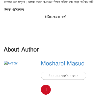
ফলাফল করা সম্ভব। আমরা সালথা ক‌লে‌জের শিক্ষক প‌রিষদ তার জন্য গর্ব‌বোধ ক‌রি।
নিজস্ব প্রতিবেদন
দৈনিক ভোরের বার্তা
About Author
Mosharof Masud
See author's posts