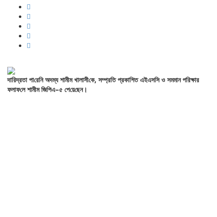
দা‌
রিদ্রতা
পা‌
রে‌
নি
অদম্য
শামীম‌
খালাসী‌
কে
,
সম্প্রতি
প্রকা‌
শিত
এইএস‌
সি
ও
সমমান
প‌
রিক্ষার
ফলাফ‌
লে
শামীম
জি‌
পিএ
–
৫
পে‌
য়ে‌
ছেন।