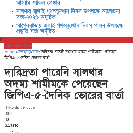
আসামি শাকিল গ্রেপ্তার
সালথায় জুলাই গণঅভ্যুত্থান দিবস উপলক্ষে আলোচনা
সভা-২০২৬ অনুষ্ঠিত
আগৈলঝাড়ায় জুলাই গণঅভ্যুত্থান দিবস পালন উপলক্ষে
প্রস্তুতি সভা অনুষ্ঠিত
ঢাকা
দেশজুড়ে
ফরিদপুর
Home
›
দেশজুড়ে
›
ঢাকা
›
দা‌রিদ্রতা পা‌রেনি সালথার অদম্য শামীমকে পে‌য়ে‌ছেন
জি‌পিএ-৫-দৈনিক ভোরের বার্তা
দা‌রিদ্রতা পা‌রেনি সালথার
অদম্য শামীমকে পে‌য়ে‌ছেন
জি‌পিএ-৫-দৈনিক ভোরের বার্তা
ফেব্রুয়ারি ২৮, ২০২৩
303
0
Share: