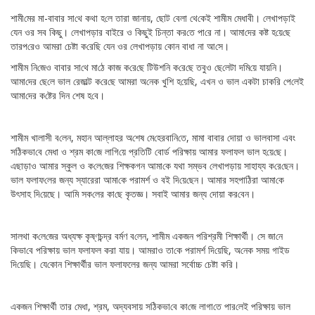
শামী‌মের মা-বাবার সা‌থে কথা হ‌লে তারা জানায়, ছোট বেলা থে‌কেই শামীম মেধাবী। লেখাপড়াই
যেন ওর সব কিছু। লেখাপড়ার বাইরে ও কিছুই চিন্তা কর‌তে পা‌রে না। আমা‌দের কষ্ট হ‌য়ে‌ছে
তারপ‌রেও আমরা চেষ্টা ক‌রে‌ছি যেন ওর লেখাপড়ায় কোন বাধা না আ‌সে।
শামীম নি‌জেও বাবার সা‌থে মা‌ঠে কাজ ক‌রে‌ছে টিউশ‌নি ক‌রে‌ছে তবুও ছে‌লেটা দ‌মি‌য়ে যায়নি।
আমা‌দের ‌ছে‌লে ভাল রে‌জাল্ট ক‌রে‌ছে আমরা অ‌নেক খু‌শি হ‌য়ে‌ছি, এখন ও ভাল একটা চাক‌রি পে‌লেই
আমা‌দের ক‌ষ্টের দিন শেষ হ‌বে।
শামীম খালাসী ব‌লেন, মহান আল্লাহর অ‌শেষ মে‌হেরবা‌নি‌তে, মামা বাবার দোয়া ও ভালবাসা এবং
স‌ঠিকভা‌বে মেধা ও শ্রম কা‌জে লা‌গি‌য়ে প্রতি‌টি বোর্ড প‌রিক্ষায় আমার ফলাফল ভাল হ‌য়ে‌ছে।
এছাড়াও আমার স্কুল ও ক‌লে‌জের শিক্ষকগন আমা‌কে যথা সম্ভব লেখাপড়ায় সাহায্য ক‌রে‌ছেন।
ভাল ফলাফ‌লের জন্য স্যারেরা আমা‌কে পরামর্শ ও বই দি‌য়ে‌ছেন। আমার সহপা‌ঠিরা আমা‌কে
উৎসাহ দি‌য়েছে। আমি সক‌লের কা‌ছে কৃতজ্ঞ। সবাই আমার জন্য দোয়া কর‌বেন।
সালথা ক‌লে‌জের অধ্যক্ষ কৃষ্ণচন্দ্র বর্মণ ব‌লেন, শামীম একজন প‌রিশ্রমী শিক্ষার্থী। সে জা‌নে
কিভা‌বে প‌রিক্ষায় ভাল ফলাফল করা যায়। আমরাও তা‌কে পরামর্শ দি‌য়ে‌ছি, অ‌নেক সময় গাইড
দি‌য়ে‌ছি। যে‌কোন শিক্ষার্থীর ভাল ফলাফলের জন্য আমরা সর্বোচ্চ চেষ্টা ক‌রি।
একজন শিক্ষার্থী তার মেধা, শ্রম, অদ্যবসায় স‌ঠিকভা‌বে কা‌জে লাগা‌তে পার‌লেই প‌রিক্ষায় ভাল