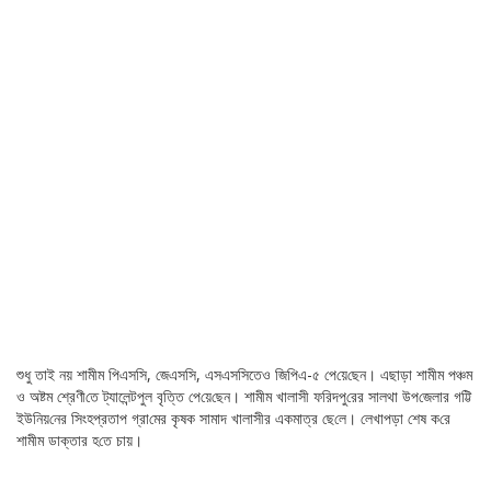
শুধু তাই নয় শামীম পিএস‌সি, জেএস‌সি‌, এসএস‌সিতেও জি‌পি‌এ-৫ পে‌য়ে‌ছেন। এছাড়া শামীম পঞ্চম
ও অষ্টম শ্রেণী‌তে ট্যালেন্টপুল বৃ‌ত্তি পে‌য়ে‌ছেন। শামীম খালাসী ফ‌রিদপু‌রের সালথা উপ‌জেলার গ‌ট্টি
ইউ‌নিয়‌নের সিংহপ্রতাপ গ্রা‌মের কৃষক সামাদ খালাসীর একমাত্র ছে‌লে। লেখাপড়া শেষ ক‌রে
শামীম ডাক্তার হ‌তে চায়।