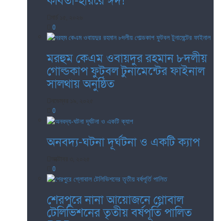
কবিতা-হায়রে ঈদ!
মার্চ ১৫, ২০২৬
0
মরহুম কেএম ওবায়দুর রহমান ৮দলীয়
গোল্ডকাপ ফুটবল টুনামেন্টের ফাইনাল
সালথায় অনুষ্ঠিত
নভেম্বর ১৯, ২০২৫
0
অনবদ্য-ঘটনা দূর্ঘটনা ও একটি ক্যাপ
অক্টোবর ৩, ২০২৫
0
শেরপুরে নানা আয়োজনে গ্লোবাল
টেলিভিশনের তৃতীয় বর্ষপূর্তি পালিত