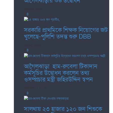
আগৈলঝাড়ায় শুভ উদ্বোধন
জুন ২৮, ২০২৬
0
সরকারি প্রাথমিকে শিক্ষক নিয়োগের জট
খুলেছে-পুলিশি তদন্ত শুরু DBB
মে ১৩, ২০২৬
0
আগৈলঝাড়া হাম-রুবেলা টিকাদান
কর্মসূচির উদ্বোধন করলেন তথ্য
ওসম্প্রচার মন্ত্রী জহিরউদ্দিন স্বপন
এপ্রিল ২১, ২০২৬
0
সালথায় ২৩ হাজার ১২০ জন শিশুকে