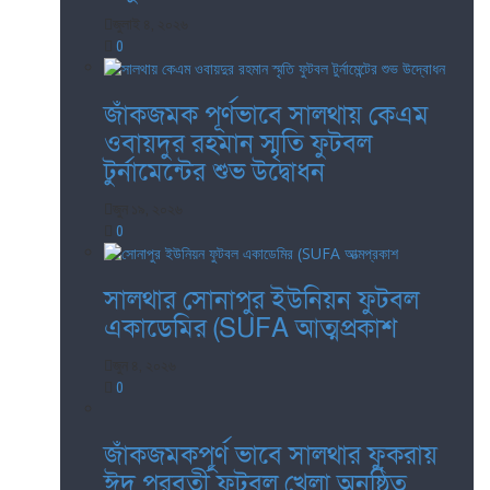
জুলাই ৪, ২০২৬
0
জাঁকজমক পূর্ণভাবে সালথায় কেএম
ওবায়দুর রহমান স্মৃতি ফুটবল
টুর্নামেন্টের শুভ উদ্বোধন
জুন ১৯, ২০২৬
0
সালথার সোনাপুর ইউনিয়ন ফুটবল
একাডেমির (SUFA আত্মপ্রকাশ
জুন ৪, ২০২৬
0
জাঁকজমকপূর্ণ ভাবে সালথার ফুকরায়
ঈদ পরবর্তী ফুটবল খেলা অনুষ্ঠিত