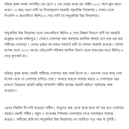
দ‌রিদ্র কৃষক সামাদ খালাসীর এক ছে‌লে ও এক মে‌য়ের ম‌ধ্যে বড় শামীম ২০০১ সা‌লে জন্ম‌ গ্রহণ
ক‌রেন। ৬ বছর বয়‌সে ভ‌র্তি হন সিংহপ্রতাপ সরকা‌রি প্রাথ‌মিক বিদ্যালয়ে। সেখান থে‌কে
পিএস‌সি‌ ও জেএস‌সি‌তে জি‌পিএ-৫ পে‌য়ে ভ‌র্তি হন সাড়ুক‌দিয়া উচ্চ বিদ্যালয়ে।
সাড়ুক‌দিয়া উচ্চ বিদ্যালয় থে‌কে এসএস‌সি‌তে জি‌পিএ-৫ পে‌য়ে বিজ্ঞান বিভা‌গে ভ‌র্তি হন সরকা‌রি
রা‌জেন্দ্র ক‌লেজ ফরিদপু‌রে। ‌সেখা‌নে লেখাপড়া করা অবস্থায় মান‌সিক সমস্যা হ‌লে বন্ধ হ‌য়ে যায়
শা‌মী‌মের লেখাপড়া। এরপর দুবছর পর বাবার পরাম‌র্শে ভ‌র্তি হন সালথা সরকা‌রি ক‌লে‌জে। সালথা
ক‌লেজ থে‌কে ২০২২ সা‌লের এইচএস‌সি প‌রিক্ষায় মান‌বিক বিভাগ থে‌কে সাফ‌ল্যের সা‌থে জি‌পিএ-৫
পে‌য়ে কৃতকার্য হন।
দা‌রিদ্র কৃষক বাবার মেধাবী শামীমের লেখাপড়া করা সহজ ছি‌লো না। এক‌বেলা খে‌য়ে অন্য বেলা
উ‌পোষ থে‌কে সে লেখাপড়া চা‌লি‌য়ে গে‌ছে। সংসা‌রে বাবা‌কে সাহায্য করতে ও লেখাপড়ার খরচ
চালা‌তে নি‌জে‌দের আবা‌দি জ‌মির পাশাপা‌শি শামীম অন্যের আবা‌দি জ‌মি‌তে শ্রমি‌কের কাজ
ক‌রে‌ছেন।
এরপর নিয়‌মিত টিওশ‌নি ক‌রে‌ছেন শা‌মীম। বন্ধু‌দের কাছ থে‌কে মা‌ঝে মা‌ঝে বই ধার ক‌রে লেখাপড়া
করছেন মেধাবী শামীম। স্কুল ও ক‌লে‌জের শিক্ষকরা লেখাপড়ায় তা‌কে যথাসম্ভব সাহায্য
ক‌রে‌ছে। শামী‌মের ছোট‌বোন সাড়ুক‌দিয়া উচ্চ বিদ্যালয়ে ৯ম শ্রেণী‌তে প‌ড়ে আর মা গৃ‌হিনী।