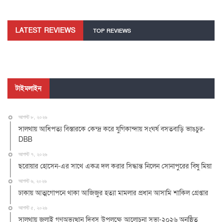
LATEST REVIEWS
TOP REVIEWS
টাইমলাইন
আগস্ট ৮, ২০২৬
সালথায় আধিপত্য বিস্তারকে কেন্দ্র করে যুগিকান্দায় সংঘর্ষ বসতবাড়ি ভাঙচুর-
DBB
আগস্ট ৭, ২০২৬
ছরোয়ার হোসেন-এর সাথে একত্র দল করার সিদ্ধান্ত নিলেন সোনাপুরের বিষু মিয়া
আগস্ট ৬, ২০২৬
ঢাকায় আত্মগোপনে থাকা আজিজুর হত্যা মামলার প্রধান আসামি শাকিল গ্রেপ্তার
আগস্ট ৫, ২০২৬
সালথায় জুলাই গণঅভ্যুত্থান দিবস উপলক্ষে আলোচনা সভা-২০২৬ অনুষ্ঠিত