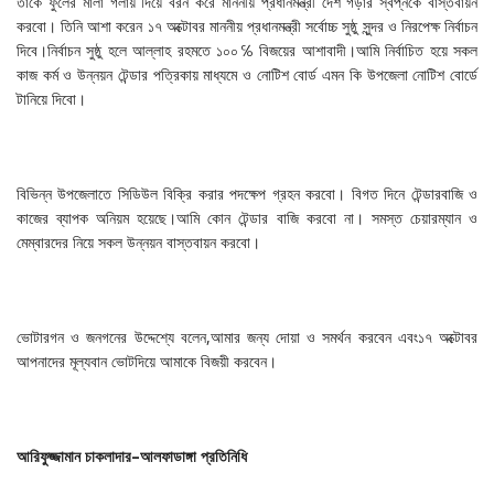
তাকে ফুলের মালা গলায় দিয়ে বরন করে মাননীয় প্রধানমন্ত্রী দেশ গড়ার স্বপ্নকে বাস্তবায়ন
করবো। তিনি আশা করেন ১৭ অক্টোবর মাননীয় প্রধানমন্ত্রী সর্বোচ্চ সুষ্ঠু সুন্দর ও নিরপেক্ষ নির্বাচন
দিবে।নির্বাচন সুষ্ঠু হলে আল্লাহ রহমতে ১০০℅ বিজয়ের আশাবাদী।আমি নির্বাচিত হয়ে সকল
কাজ কর্ম ও উন্নয়ন টেন্ডার পত্রিকায় মাধ্যমে ও নোটিশ বোর্ড এমন কি উপজেলা নোটিশ বোর্ডে
টানিয়ে দিবো।
বিভিন্ন উপজেলাতে সিডিউল বিক্রি করার পদক্ষেপ গ্রহন করবো। বিগত দিনে টেন্ডারবাজি ও
কাজের ব্যাপক অনিয়ম হয়েছে।আমি কোন টেন্ডার বাজি করবো না। সমস্ত চেয়ারম্যান ও
মেম্বারদের নিয়ে সকল উন্নয়ন বাস্তবায়ন করবো।
ভোটারগন ও জনগনের উদ্দেশ্যে বলেন,আমার জন্য দোয়া ও সমর্থন করবেন এবং১৭ অক্টোবর
আপনাদের মূল্যবান ভোটদিয়ে আমাকে বিজয়ী করবেন।
আরিফুজ্জামান
চাকলাদার
–
আলফাডাঙ্গা
প্রতিনিধি