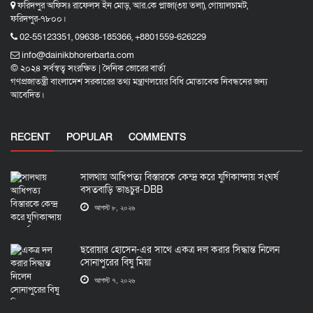
ফরিদপুর অফিসঃ রাফেলস ইন মোড়, আর.কে প্লাজা(৩য় তলা), গোয়ালচামট,
ফরিদপুর-৭৮০০।
02-55123351, 09638-185366, +8801559-626229
info@dainikbhorerbarta.com
© ২০২৪ সর্বস্বত্ব সংরক্ষিত | দৈনিক ভোরের বার্তা
গণপ্রজাতন্ত্রী বাংলাদেশ সরকারের তথ্য মন্ত্রাণলয়ের বিধি মোতাবেক নিবন্ধনের জন্য
আবেদিত।
RECENT
POPULAR
COMMENTS
সালথায় আধিপত্য বিস্তারকে কেন্দ্র করে যুগিকান্দায় সংঘর্ষ
বসতবাড়ি ভাঙচুর-DBB
আগস্ট ৮, ২০২৬
ছরোয়ার হোসেন-এর সাথে একত্র দল করার সিদ্ধান্ত নিলেন
সোনাপুরের বিষু মিয়া
আগস্ট ৭, ২০২৬