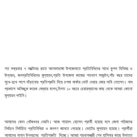
গত শুক্রবার ৭ অক্টোবর রাতে আলফাডাঙ্গা উপজেলাতে প্রতিনিধিদের সাথে কুশল বিনিময় ও
উন্নয়ন, জনপ্রতিনিধিদের মূল্যায়ন,প্রতি উপজেলা কাজের শতভাগ সমবন্টন,পাঁচ বছর তাদের
সুখে-দুখে পাশে দাঁড়ানোর প্রতিশ্রুতি দিয়ে চশমা মার্কায় ভোট দেয়ার জোর দাবি তোলেন। নাম
প্রকাশে অনিচ্ছুক কয়েক মেম্বার বলেন,বিগত ১০ বছরে চেয়ারম্যানের কাছ থেকে আমরা কোনো
মূল্যায়ন পাইনি।
আমাদের কোন খোঁজখবর নেয়নি। আজ শাহাদৎ হোসেন প্রার্থী হয়েছে বলে জেলা পরিষদের
নির্বাচন নির্বাচিত প্রতিনিধিরা ও জনগণ জানতে পেরেছে। ভোটের মূল্যায়ন হয়েছে। প্রার্থীরা
আমাদের নানান উন্নয়নের প্রতিশ্রুতি দিচ্ছে। আমরা প্রধানমন্ত্রী শেখ হাসিনার কাছে উদাত্ত