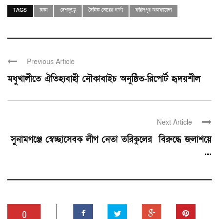
TAGS
ঢাকা
দেশজুড়ে
দৈনিক ভোরের বার্তা
ফরিদপুর আলফাডাঙ্গা
Previous Article
মধুখালীতে ঐতিহ্যবাহী নৌকাবাইচ অনুষ্ঠিত-রিপোর্ট হৃদয়শীল
Next Article
সুনামগঞ্জে স্বেচ্ছাসেবক লীগ নেতা তরিকুলের বিরুদ্ধে জলাশয়ে
...
0