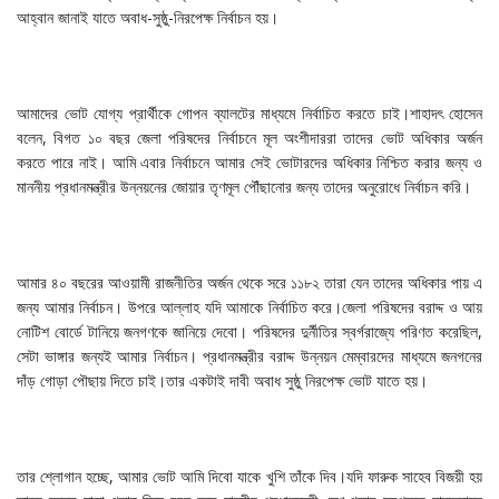
আহ্বান জানাই যাতে অবাধ-সুষ্ঠু-নিরপেক্ষ নির্বাচন হয়।
আমাদের ভোট যোগ্য প্রার্থীকে গোপন ব্যালটের মাধ্যমে নির্বাচিত করতে চাই।শাহাদৎ হোসেন
বলেন, বিগত ১০ বছর জেলা পরিষদের নির্বাচনে মূল অংশীদাররা তাদের ভোট অধিকার অর্জন
করতে পারে নাই। আমি এবার নির্বাচনে আমার সেই ভোটারদের অধিকার নিশ্চিত করার জন্য ও
মাননীয় প্রধানমন্ত্রীর উন্নয়নের জোয়ার তৃণমূল পৌঁছানোর জন্য তাদের অনুরোধে নির্বাচন করি।
আমার ৪০ বছরের আওয়ামী রাজনীতির অর্জন থেকে সরে ১১৮২ তারা যেন তাদের অধিকার পায় এ
জন্য আমার নির্বাচন। উপরে আল্লাহ যদি আমাকে নির্বাচিত করে।জেলা পরিষদের বরাদ্দ ও আয়
নোটিশ বোর্ডে টানিয়ে জনগণকে জানিয়ে দেবো। পরিষদের দুর্নীতির স্বর্গরাজ্যে পরিণত করেছিল,
সেটা ভাঙ্গার জন্যই আমার নির্বাচন। প্রধানমন্ত্রীর বরাদ্দ উন্নয়ন মেম্বারদের মাধ্যমে জনগনের
দাঁড় গোড়া পৌছায় দিতে চাই।তার একটাই দাবী অবাধ সুষ্ঠু নিরপেক্ষ ভোট যাতে হয়।
তার শ্লোগান হচ্ছে, আমার ভোট আমি দিবো যাকে খুশি তাঁকে দিব।যদি ফারুক সাহেব বিজয়ী হয়