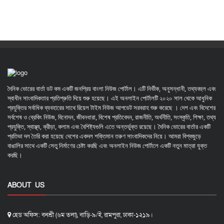
দৈনিক ভোরের বার্তা ডট কম একটি জনপ্রিয় বাংলা নিউজ পোর্টাল। এটি নির্ভীক, অনুসন্ধানী, তথ্যবহুল এবং
স্বাধীন সাংবাদিকতার প্রতিশ্রুতি দিয়ে শুরু হয়েছে। এই অনলাইন পোর্টালটি ২০২০ সাল থেকে আধুনিক
প্রযুক্তির সর্বাধিক ব্যবহারের সাথে রিয়েল টাইম নিউজ আপডেট সরবরাহ শুরু করেছে । দেশ এবং বিদেশের
সর্বশেষ ও ব্রেকিং নিউজ, বিনোদন, জীবনধারা, বিশেষ প্রতিবেদন, রাজনীতি, অর্থনীতি, সংস্কৃতি, শিক্ষা, তথ্য
প্রযুক্তি, স্বাস্থ্য, ক্রীড়া, কলাম এবং বৈশিষ্ট্যগুলি এতে অন্তর্ভুক্ত রয়েছে। দৈনিক ভোরের বার্তার একটি
প্রতিভা দল তৈরি করা হয়েছে দেশের একদল শক্তিমান তরুণ সাংবাদিকদের নিয়ে। আমরা বিশ্বজুড়ে
বাঙালির সাথে একটি সেতু নির্মাণের চেষ্টা করছি এবং অনলাইন নিউজ পোর্টালে একটি নতুন মাত্রা যুক্ত
করছি।
ABOUT US
হেড অফিস: বনশ্রী (৬ম তলা), বাড়ি-৯/ই, রামপুরা, ঢাকা-১২১৯।