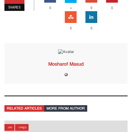
SHARES
0
+
0
0
0
0
Mosharof Masud
RELATED ARTICLES
MORE FROM AUTHOR
ঢাকা
দেশজুড়ে