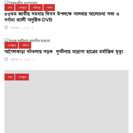
ঢাকা
দেশজুড়ে
ফরিদপুর
সালথা
৫৩তম জাতীয় সমবায় দিবস উপলক্ষে সালথায় আলোচনা সভা ও
বর্ণাঢ্য র‌্যালী অনুষ্ঠিত-DVB
নভেম্বর ২, ২০২৪
দেশজুড়ে
বরিশাল
আগৈলঝাড়া বটতলায় সড়ক দুর্ঘটনায় মাদ্রাসা ছাত্রের মর্মান্তিক মৃত্যু
অক্টোবর ২৭, ২০২৩
ঢাকা
দেশজুড়ে