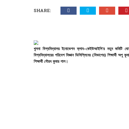
SHARE:
খুলনা
বিশ্ববিদ্যালয়
ইনোভেশন
ক্লাব
–
কেইউআইসি
‘
র
নতুন
কমিটি
ঘো
বিশ্ববিদ্যালয়ের
পরিবেশ
বিজ্ঞান
ডিসিপ্লিনের
(
বিভাগের
)
শিক্ষার্থী
অপু
কুম
শিক্ষার্থী
গৌরব
কুমার
পাল।