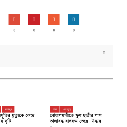
0
0
0
0
ফরিদপুর
ঢাকা
দেশজুড়ে
বোয়ালমারীতে স্কুল ছাত্রীর লাশ
সূতির মৃত্যুকে কেন্দ্র
তালাবদ্ধ বাথরুম ভেঙে উদ্ধার
 সৃষ্টি