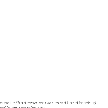
ব পালন করবে‌। কমিটির বাকি সদস্যদের মধ্যে রয়েছেন- সহ-সভাপতি আল সাকিফ আজাদ, যুগ্ম
সাংগঠনিক সম্পাদক আল শাহরিয়ার হাসান।