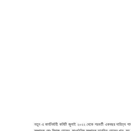
নতুন এ কার্যনির্বাহী কমিটি জুলাই ২০২২ থেকে পরবর্তী একবছর দায়িত্
সম্পাদক মোঃ মিরাজ হোসেন, সাংগঠনিক সম্পাদক তানভির হোসেন খান, সহ-