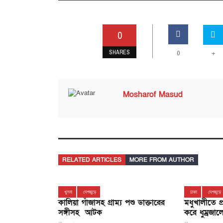
0
SHARES
0
+
Mosharof Masud
RELATED ARTICLES
MORE FROM AUTHOR
খুলনা
দেশজুড়ে
ঢাকা
দেশজুড়ে
কালিয়া গাঁজাসহ গ্রাম্য পশু ডাক্তারের
মধুখালীতে প্র
সঙ্গীসহ আটক
করে ধুম্রজালের