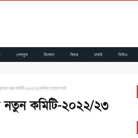
ক
খেলাধুলা
বিনোদন
ফিচার
চাকরি
ভিডিও
্ঠিত
ুষ্ঠিত
অধিবেশন সম্পন্ন
DBB
্লাবের নতুন কমিটি-২০২২/২৩ দৈনিক ভোরের বার্তা
ের নতুন কমিটি-২০২২/২৩