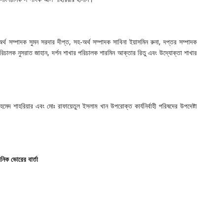
অর্থ সম্পাদক সুমন সরদার দীপ্ত, সহ-অর্থ সম্পাদক সাবিনা ইয়াসমিন রুনা, দপ্তর সম্পাদক
র পরিচালক নুসরাত জাহান, দর্শন শাখার পরিচালক শারমিন আক্তার রিতু এবং উদ্যোক্তা শাখার
মেদ শাহরিয়ার এবং মোঃ রাফায়েতুল ইসলাম খান উপরোক্ত কার্যনির্বাহী পরিষদের উপদেষ্টা
ৈনিক ভোরের বার্তা