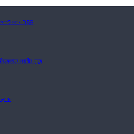
াইকোর্টে রুল- DBB
্তিকভাবে স্বামীর মৃত্যু
দ্বোধন