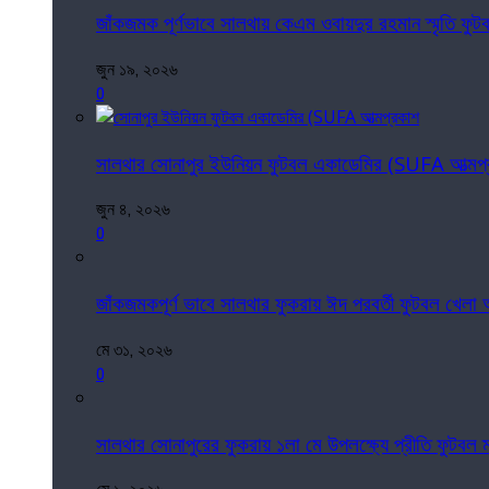
জাঁকজমক পূর্ণভাবে সালথায় কেএম ওবায়দুর রহমান স্মৃতি ফুটবল 
জুন ১৯, ২০২৬
0
সালথার সোনাপুর ইউনিয়ন ফুটবল একাডেমির (SUFA আত্মপ
জুন ৪, ২০২৬
0
জাঁকজমকপূর্ণ ভাবে সালথার ফুকরায় ঈদ পরবর্তী ফুটবল খেলা অন
মে ৩১, ২০২৬
0
সালথার সোনাপুরের ফুকরায় ১লা মে উপলক্ষ্যে প্রীতি ফুটবল ম্