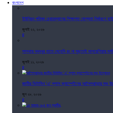
বাংলাদেশ
ইউনিয়ন পরিষদ চেয়ারম্যানের শিক্ষাগত যোগ্যতা নির্ধারণে হ
জুলাই ২২, ২০২৬
0
সালথায় নববধূর হাতে মেহেদি রং না মুছতেই মালয়েশিয়ায় মর্মান
জুলাই ১১, ২০২৬
0
জাতীয় ভিটামিন 'এ' প্লাস ক্যাম্পেইনের আগৈলঝাড়ায় শুভ উ
জুন ২৮, ২০২৬
0