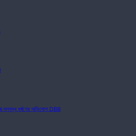
B
া
নিয়ে দলবদ্ধ ধর্ষণের অভিযোগ DBB