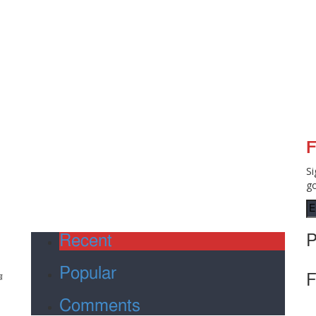
F
Si
go
Recent
P
।
Popular
র
F
Comments