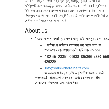
অর্থনীতি, সংস্কৃতি, শিক্ষা, তথ্য প্রযুক্তি, স্বাস্থ্য, ক্রীড়া, কলাম এবং
বৈশিষ্ট্যগুলি এতে অন্তর্ভুক্ত রয়েছে। দৈনিক ভোরের বার্তার একটি প্রতিভা দল
তৈরি করা হয়েছে দেশের একদল শক্তিমান তরুণ সাংবাদিকদের নিয়ে। আমরা
বিশ্বজুড়ে বাঙালির সাথে একটি সেতু নির্মাণের চেষ্টা করছি এবং অনলাইন নিউজ
পোর্টালে একটি নতুন মাত্রা যুক্ত করছি।
About us
হেড অফিস: বনশ্রী (৬ম তলা), বাড়ি-৯/ই, রামপুরা, ঢাকা-১২
ফরিদপুর অফিসঃ রাফেলস ইন মোড়, আর.কে
প্লাজা(৩য় তলা), গোয়ালচামট, ফরিদপুর-৭৮০০।
02-55123351, 09638-185366, +8801559
626229
info@dainikbhorerbarta.com
© ২০২৪ সর্বস্বত্ব সংরক্ষিত | দৈনিক ভোরের বার্তা
গণপ্রজাতন্ত্রী বাংলাদেশ সরকারের তথ্য মন্ত্রাণলয়ের বিধি
মোতাবেক নিবন্ধনের জন্য আবেদিত।