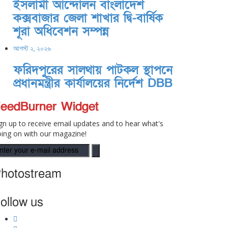
ইসলামী আন্দোলন বাংলাদেশ
কক্সবাজার জেলা শাখার দ্বি-বার্ষিক
শূরা অধিবেশন সম্পন্ন
আগস্ট ২, ২০২৬
ফরিদপুরের সালথায় পাটকল স্থাপনে
প্রধানমন্ত্রীর কার্যালয়ের নির্দেশ DBB
eedBurner Widget
gn up to receive email updates and to hear what's
ing on with our magazine!
hotostream
ollow us