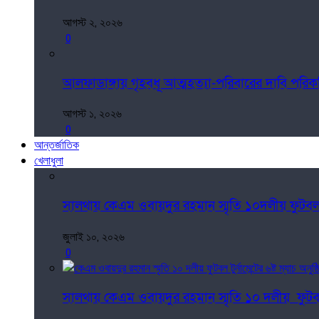
আগস্ট ২, ২০২৬
0
আলফাডাঙ্গায় গৃহবধূ আত্মহত্যা-পরিবারের দাবি পরিকল
আগস্ট ১, ২০২৬
0
আন্তর্জাতিক
খেলাধুলা
সালথায় কেএম ওবায়দুর রহমান স্মৃতি ১০দলীয় ফুটবল টুর
জুলাই ১০, ২০২৬
0
সালথায় কেএম ওবায়দুর রহমান স্মৃতি ১০ দলীয় ফুটবল টু