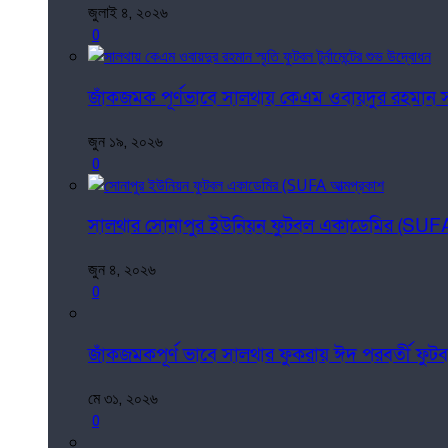
জুলাই ৪, ২০২৬
0
জাঁকজমক পূর্ণভাবে সালথায় কেএম ওবায়দুর রহমান স্মৃত
জুন ১৯, ২০২৬
0
সালথার সোনাপুর ইউনিয়ন ফুটবল একাডেমির (SUFA
জুন ৪, ২০২৬
0
জাঁকজমকপূর্ণ ভাবে সালথার ফুকরায় ঈদ পরবর্তী ফুটব
মে ৩১, ২০২৬
0