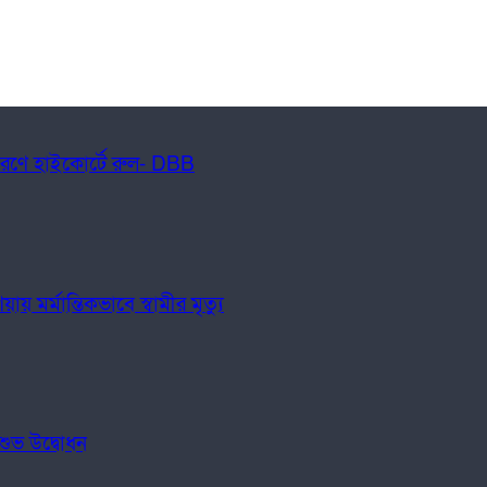
ধারণে হাইকোর্টে রুল- DBB
মর্মান্তিকভাবে স্বামীর মৃত্যু
 শুভ উদ্বোধন