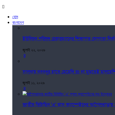
হোম
বাংলাদেশ
ইউনিয়ন পরিষদ চেয়ারম্যানের শিক্ষাগত যোগ্যতা নির্
জুলাই ২২, ২০২৬
0
সালথায় নববধূর হাতে মেহেদি রং না মুছতেই মালয়েশিয়ায় 
জুলাই ১১, ২০২৬
0
জাতীয় ভিটামিন 'এ' প্লাস ক্যাম্পেইনের আগৈলঝাড়ায়