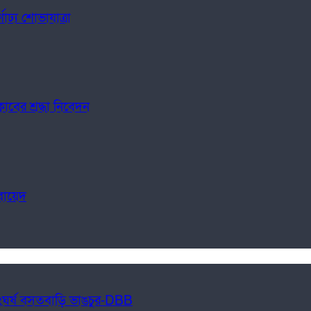
ঢ্য শোভাযাত্রা
াবের শ্রদ্ধা নিবেদন
বায়েদ
 সংঘর্ষ বসতবাড়ি ভাঙচুর-DBB